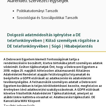
Alárendelt szervezeti egységek
Politikatudományi Tanszék
Szociológiai és Szociálpolitikai Tanszék
Dolgozói adatmódosítás igénylése a DE
telefonkönyvében
|
Külső személyek rögzítése a
DE telefonkönyvében
|
Súgó
|
Hibabejelentés
A Debreceni Egyetem kiemelt fontosságúnak tartja a
rendelkezésére bocsátott, illetve birtokába jutott személyes adatok
védelmét. Ezúton tájékoztatjuk Önt, hogy a Debreceni Egyetem a
2018. május 25. napjától kötelezően alkalmazandó Általános
Adatvédelmi Rendelet alapján felülvizsgálta folyamatait és
beépítette a GDPR előírásait az adatkezelési és adatvédelmi
tevékenységébe. A felhasználók személyes adatait a Debreceni
Egyetem korábban is teljes körültekintéssel kezelte, megfelelve az
érvényben lévő adatkezelési szabályozásoknak. A GDPR előírásait
követve frissítettük Adatvédelmi Tájékoztatónkat, amelyet az
Adatvédelem
Adatvédelem
alábbi linkre kattintva olvashat el:
Adatkezelési tájékoztató.
DE
Kancellária WAV Központ
Technikai információk
További információk