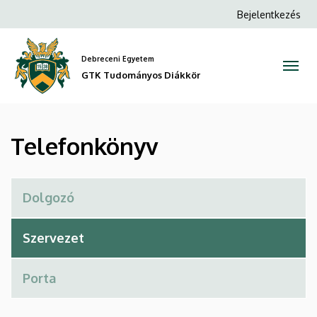
Telefonkönyv
Ugrás
Anonim
Bejelentkezés
a
Felhasználói
|
tartalomra
fiók
Debreceni Egyetem
GTK
menüje
GTK Tudományos Diákkör
Tudományos
Diákkör
Telefonkönyv