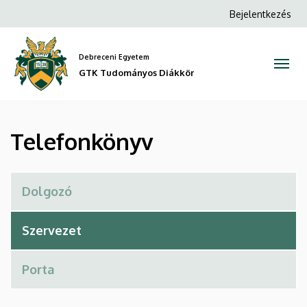
Telefonkönyv
Ugrás
Anonim
Bejelentkezés
a
Felhasználói
|
tartalomra
fiók
Debreceni Egyetem
GTK
menüje
GTK Tudományos Diákkör
Tudományos
Diákkör
Telefonkönyv