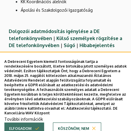
KK Koordinációs alelnök
Ápolási és Szakdolgozói Igazgatóság
Dolgozói adatmódosítás igénylése a DE
telefonkönyvében
|
Külső személyek rögzítése a
DE telefonkönyvében
|
Súgó
|
Hibabejelentés
A Debreceni Egyetem kiemelt fontosságúnak tartja a
rendelkezésére bocsátott, illetve birtokába jutott személyes adatok
védelmét. Ezúton tájékoztatjuk Önt, hogy a Debreceni Egyetem a
2018. május 25. napjától kötelezően alkalmazandó Általános
Adatvédelmi Rendelet alapján felülvizsgálta folyamatait és
beépítette a GDPR előírásait az adatkezelési és adatvédelmi
tevékenységébe. A felhasználók személyes adatait a Debreceni
Egyetem korábban is teljes körültekintéssel kezelte, megfelelve az
érvényben lévő adatkezelési szabályozásoknak. A GDPR előírásait
követve frissítettük Adatvédelmi Tájékoztatónkat, amelyet az
Adatvédelem
Adatvédelem
alábbi linkre kattintva olvashat el:
Adatkezelési tájékoztató.
DE
Kancellária WAV Központ
Technikai információk
További információk
ELFOGADOM
KÖSZÖNÖM, NEM