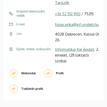
Tanszék
Központi telefonszám,
+36 52 512 900
/ 75215
mellék
fulop.erika@inf.unideb.hu
E-mail
4028 Debrecen, Kassai út
Cím
26.
Informatikai Kar épület
, 2.
Épület, emelet, szobaszám
emelet, I211 (oktatói
szoba)
Weboldal
Profil
Tudóstér profil