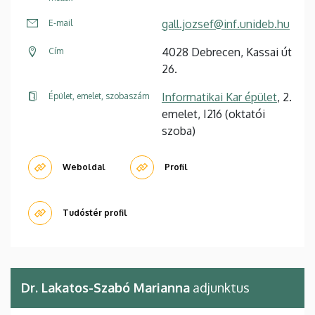
gall.jozsef@inf.unideb.hu
E-mail
4028 Debrecen, Kassai út
Cím
26.
Informatikai Kar épület
, 2.
Épület, emelet, szobaszám
emelet, I216 (oktatói
szoba)
Weboldal
Profil
Tudóstér profil
Dr. Lakatos-Szabó Marianna
adjunktus