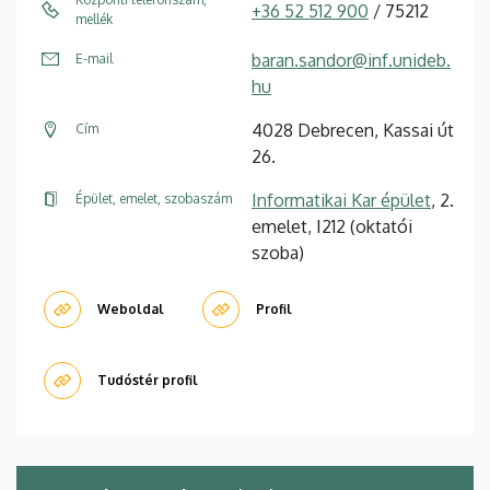
+36 52 512 900
/ 75212
mellék
baran.sandor@inf.unideb.
E-mail
hu
4028 Debrecen, Kassai út
Cím
26.
Informatikai Kar épület
, 2.
Épület, emelet, szobaszám
emelet, I212 (oktatói
szoba)
Weboldal
Profil
Tudóstér profil