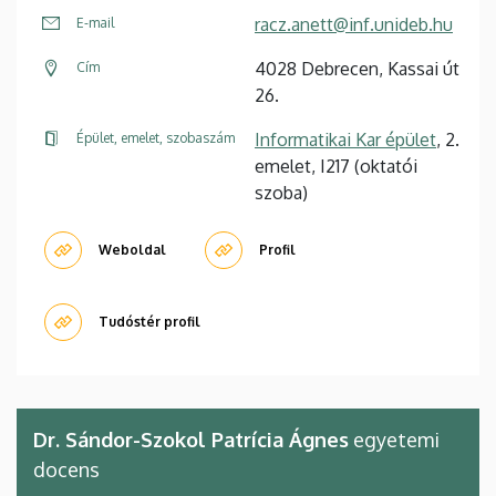
racz.anett@inf.unideb.hu
E-mail
4028 Debrecen, Kassai út
Cím
26.
Informatikai Kar épület
, 2.
Épület, emelet, szobaszám
emelet, I217 (oktatói
szoba)
Weboldal
Profil
Tudóstér profil
Dr. Sándor-Szokol Patrícia Ágnes
egyetemi
docens