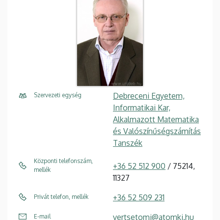
Debreceni Egyetem,
Szervezeti egység
Informatikai Kar,
Alkalmazott Matematika
és Valószínűségszámítás
Tanszék
Központi telefonszám,
+36 52 512 900
/ 75214,
mellék
11327
+36 52 509 231
Privát telefon, mellék
vertsetomi@atomki.hu
E-mail