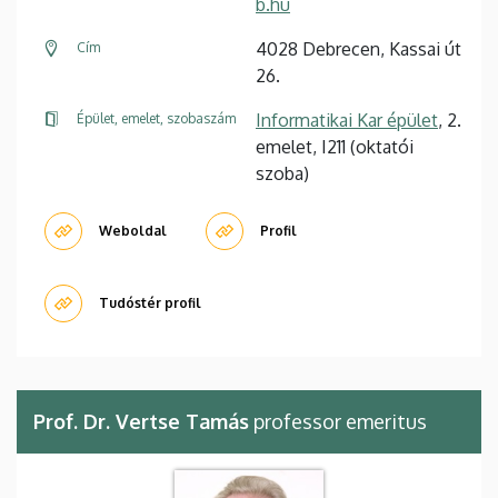
b.hu
4028 Debrecen, Kassai út
Cím
26.
Informatikai Kar épület
, 2.
Épület, emelet, szobaszám
emelet, I211 (oktatói
szoba)
Weboldal
Profil
Tudóstér profil
Prof. Dr. Vertse Tamás
professor emeritus