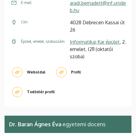
aradi.bernadett@inf.unide
E-mail
b.hu
4028 Debrecen Kassai út
Cím
26
Informatikai Kar épület
, 2.
Épület, emelet, szobaszám
emelet, I211 (oktatói
szoba)
Weboldal
Profil
Tudóstér profil
Dr. Baran Ágnes Éva
egyetemi docens