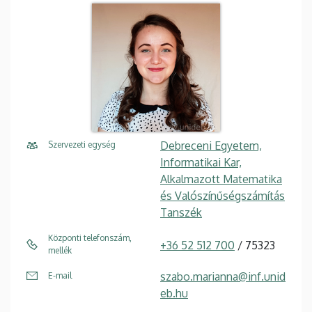
Debreceni Egyetem,
Szervezeti egység
Informatikai Kar,
Alkalmazott Matematika
és Valószínűségszámítás
Tanszék
Központi telefonszám,
+36 52 512 700
/ 75323
mellék
szabo.marianna@inf.unid
E-mail
eb.hu