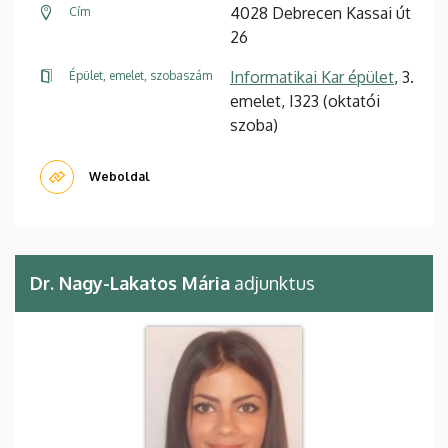
4028 Debrecen Kassai út
Cím
26
Informatikai Kar épület
, 3.
Épület, emelet, szobaszám
emelet, I323 (oktatói
szoba)
Weboldal
Dr. Nagy-Lakatos Mária
adjunktus