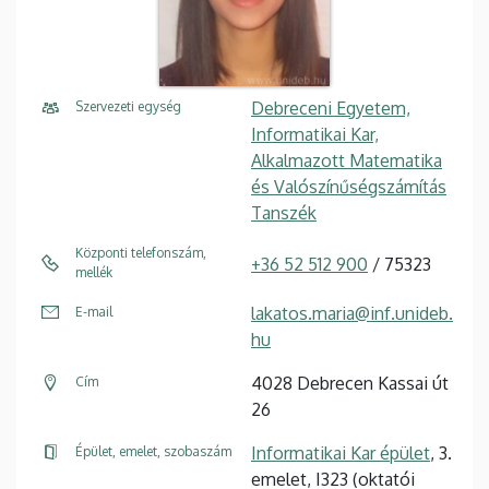
Debreceni Egyetem,
Szervezeti egység
Informatikai Kar,
Alkalmazott Matematika
és Valószínűségszámítás
Tanszék
Központi telefonszám,
+36 52 512 900
/ 75323
mellék
lakatos.maria@inf.unideb.
E-mail
hu
4028 Debrecen Kassai út
Cím
26
Informatikai Kar épület
, 3.
Épület, emelet, szobaszám
emelet, I323 (oktatói