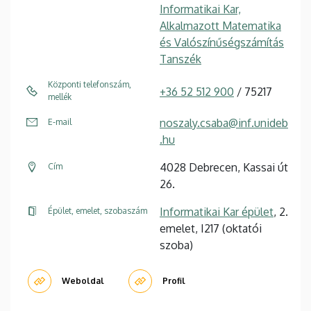
Informatikai Kar,
Alkalmazott Matematika
és Valószínűségszámítás
Tanszék
Központi telefonszám,
+36 52 512 900
/ 75217
mellék
noszaly.csaba@inf.unideb
E-mail
.hu
4028 Debrecen, Kassai út
Cím
26.
Informatikai Kar épület
, 2.
Épület, emelet, szobaszám
emelet, I217 (oktatói
szoba)
Weboldal
Profil