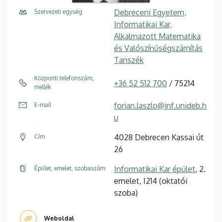
Debreceni Egyetem,
Szervezeti egység
Informatikai Kar,
Alkalmazott Matematika
és Valószínűségszámítás
Tanszék
Központi telefonszám,
+36 52 512 700
/ 75214
mellék
forian.laszlo@inf.unideb.h
E-mail
u
4028 Debrecen Kassai út
Cím
26
Informatikai Kar épület
, 2.
Épület, emelet, szobaszám
emelet, I214 (oktatói
szoba)
Weboldal