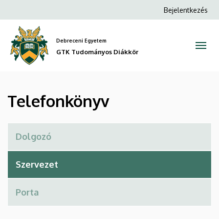
Telefonkönyv
Ugrás
Anonim
Bejelentkezés
a
Felhasználói
|
tartalomra
fiók
Debreceni Egyetem
GTK
menüje
GTK Tudományos Diákkör
Tudományos
Diákkör
Telefonkönyv