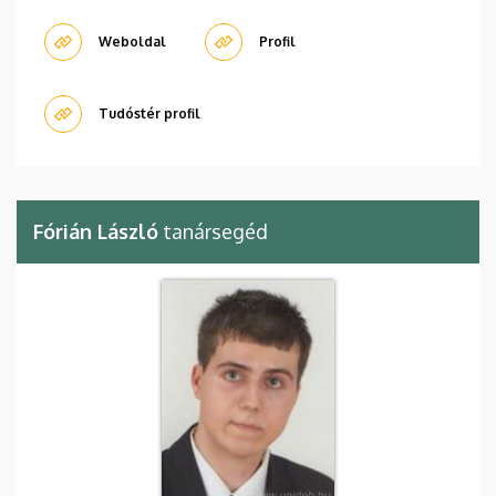
Weboldal
Profil
Tudóstér profil
Fórián László
tanársegéd