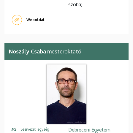
szoba)
Weboldal
Noszály Csaba
mesteroktató
Debreceni Egyetem,
Szervezeti egység