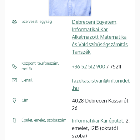
Debreceni Egyetem,
Szervezeti egység
Informatikai Kar,
Alkalmazott Matematika
és Valószínűségszámítás
Tanszék
Központi telefonszám,
+36 52 512 900
/ 75211
mellék
fazekas.istvan@inf.unideb
E-mail
.hu
4028 Debrecen Kassai út
Cím
26
Informatikai Kar épület
, 2.
Épület, emelet, szobaszám
emelet, I215 (oktatói
szoba)