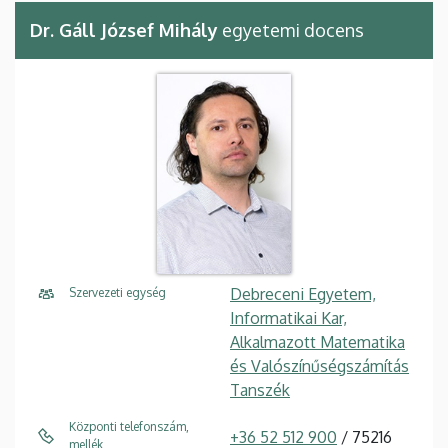
Dr. Gáll József Mihály
egyetemi docens
Debreceni Egyetem,
Szervezeti egység
Informatikai Kar,
Alkalmazott Matematika
és Valószínűségszámítás
Tanszék
Központi telefonszám,
+36 52 512 900
/ 75216
mellék