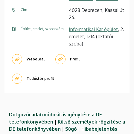
4028 Debrecen, Kassai út
Cím
26.
Informatikai Kar épület
, 2.
Épület, emelet, szobaszám
emelet, I214 (oktatói
szoba)
Weboldal
Profil
Tudóstér profil
Dolgozói adatmódosítás igénylése a DE
telefonkönyvében
|
Külső személyek rögzítése a
DE telefonkönyvében
|
Súgó
|
Hibabejelentés