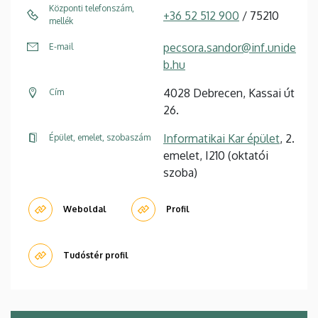
Központi telefonszám,
+36 52 512 900
/ 75210
mellék
pecsora.sandor@inf.unide
E-mail
b.hu
4028 Debrecen, Kassai út
Cím
26.
Informatikai Kar épület
, 2.
Épület, emelet, szobaszám
emelet, I210 (oktatói
szoba)
Weboldal
Profil
Tudóstér profil