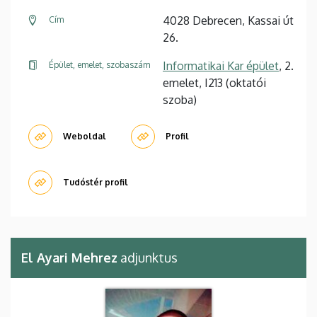
4028 Debrecen, Kassai út
Cím
26.
Informatikai Kar épület
, 2.
Épület, emelet, szobaszám
emelet, I213 (oktatói
szoba)
Weboldal
Profil
Tudóstér profil
El Ayari Mehrez
adjunktus