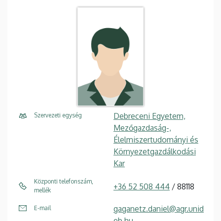
Debreceni Egyetem,
Szervezeti egység
Mezőgazdaság-,
Élelmiszertudományi és
Környezetgazdálkodási
Kar
Központi telefonszám,
+36 52 508 444
/ 88118
mellék
gaganetz.daniel@agr.unid
E-mail
eb.hu