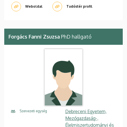
Weboldal
Tudóstér profil
Forgács Fanni Zsuzsa
PhD hallgató
Debreceni Egyetem,
Szervezeti egység
Mezőgazdaság-,
Élelmiszertudományi és