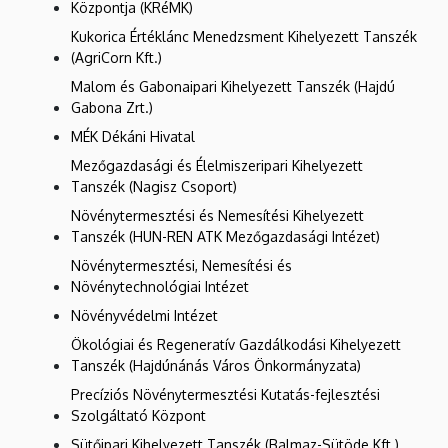
Központja (KRéMK)
Kukorica Értéklánc Menedzsment Kihelyezett Tanszék
(AgriCorn Kft.)
Malom és Gabonaipari Kihelyezett Tanszék (Hajdú
Gabona Zrt.)
MÉK Dékáni Hivatal
Mezőgazdasági és Élelmiszeripari Kihelyezett
Tanszék (Nagisz Csoport)
Növénytermesztési és Nemesítési Kihelyezett
Tanszék (HUN-REN ATK Mezőgazdasági Intézet)
Növénytermesztési, Nemesítési és
Növénytechnológiai Intézet
Növényvédelmi Intézet
Ökológiai és Regeneratív Gazdálkodási Kihelyezett
Tanszék (Hajdúnánás Város Önkormányzata)
Precíziós Növénytermesztési Kutatás-fejlesztési
Szolgáltató Központ
Sütőipari Kihelyezett Tanszék (Balmaz-Sütöde Kft.)