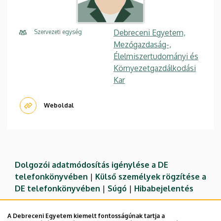
Debreceni Egyetem,
Szervezeti egység
Mezőgazdaság-,
Élelmiszertudományi és
Környezetgazdálkodási
Kar
Weboldal
Dolgozói adatmódosítás igénylése a DE
telefonkönyvében
|
Külső személyek rögzítése a
DE telefonkönyvében
|
Súgó
|
Hibabejelentés
A Debreceni Egyetem kiemelt fontosságúnak tartja a