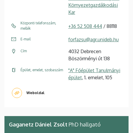
Környezetgazdálkodási
Kar
Központi telefonszám,
+36 52 508 444
/ 88118
mellék
forfazsu@agr.unideb.hu
E-mail
4032 Debrecen
Cím
Böszörményi út 138
"A" Főépület Tanulmányi
Épület, emelet, szobaszám
épület
, 1. emelet, 105
Weboldal
Gaganetz Dániel Zsolt
PhD hallgató