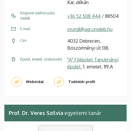
Kar, dékán
Központi telefonszám,
+36 52 508 444
/ 88504
mellék
stundl@agr.unideb.hu
E-mail
4032 Debrecen,
Cím
Böszörményi út 138.
"A" Főépület Tanulmányi
Épület, emelet, szobaszám
épület
, 1. emelet, 119.A
Weboldal
Tudóstér profil
Prof. Dr. Veres Szilvia
egyetemi tanár