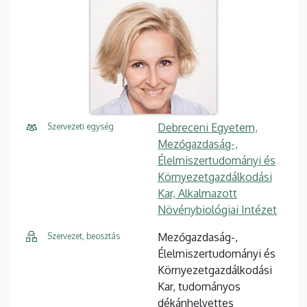
Debreceni Egyetem,
Szervezeti egység
Mezőgazdaság-,
Élelmiszertudományi és
Környezetgazdálkodási
Kar, Alkalmazott
Növénybiológiai Intézet
Mezőgazdaság-,
Szervezet, beosztás
Élelmiszertudományi és
Környezetgazdálkodási
Kar, tudományos
dékánhelyettes