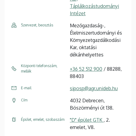
Táplálkozástudományi
Intézet
Mezőgazdaság-,
Szervezet, beosztás
Élelmiszertudományi és
Környezetgazdálkodási
Kar, oktatási
dékánhelyettes
Központi telefonszám,
+36 52 512 900
/ 88288,
mellék
88403
siposp@agr.unideb.hu
E-mail
4032 Debrecen,
Cím
Böszörményi út 138.
"D" épület GTK
, 2.
Épület, emelet, szobaszám
emelet, V8.