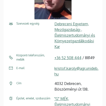
Debreceni Egyetem,
Szervezeti egység
Mezőgazdaság-,
Élelmiszertudományi és
Környezetgazdálkodási
Kar
Központi telefonszám,
+36 52 508 444
/ 88149
mellék
kristof.karoly@agr.unideb.
E-mail
hu
4032 Debrecen,
Cím
Böszörményi út 138.
"G" MÉK,
Épület, emelet, szobaszám
Élelmiszertudományi