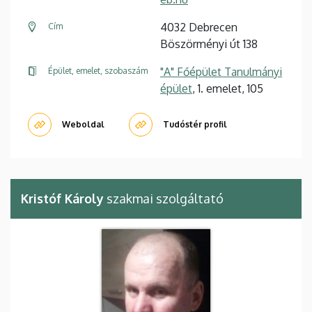
4032 Debrecen
Cím
Böszörményi út 138
"A" Főépület Tanulmányi
Épület, emelet, szobaszám
épület
, 1. emelet, 105
Weboldal
Tudóstér profil
Kristóf Károly
szakmai szolgáltató