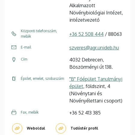
Alkalmazott
Növénybiológiai Intézet,
intézetvezető
Központi telefonszám,
+36 52 508 444
/ 88063
mellék
szveres@agr.unideb.hu
E-mail
4032 Debrecen,
Cím
Böszörményi út 138.
"B" Főépület Tanulmányi
Épület, emelet, szobaszám
épület
, földszint, 4
(Növénytani és
Növényélettani csoport)
+36 52 413 385
Fax, mellék
Weboldal
Tudóstér profil