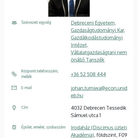
Debreceni Egyetem,
Szervezeti egység
Gazdaságtudományi Kar,
Gazdálkodástudományi
Intézet,
Vállalatgazdaságtani nem
önálló Tanszék
Központi telefonszám,
+36 52 508 444
mellék
johan.tumiwa@econ.unid
E-mail
eb.hu
4032 Debrecen Tessedik
Cím
Sámuel utca 1
Irodaház (Discimus üzleti
Épület, emelet, szobaszám
Akadémia)
, földszint, F09