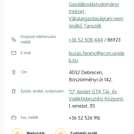
Gazdálkodástudományi
Intézet,
Vállalatgazdaságtani nem
önálló Tanszék
Központi telefonszám,
+36 52 508 444
/ 86923
mellék
buzas.ferenc@econ.unide
E-mail
b.hu
4032 Debrecen,
Cím
Böszörményi út 142.
"Q" épület GTK Táj- és
Épület, emelet, szobaszám
Vidékfejlesztési Központ
,
1. emelet, 113
+36 52 526 916
Fax, mellék
Weboldal
Tudóstér profil