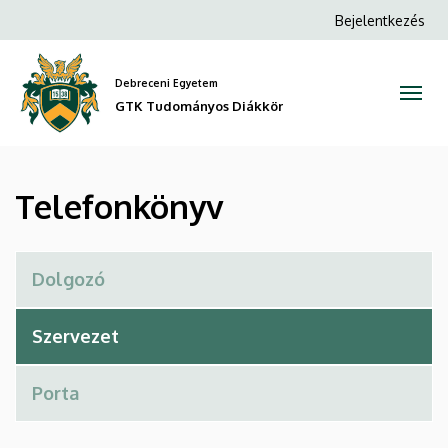
Telefonkönyv
Ugrás
Anonim
Bejelentkezés
a
Felhasználói
|
tartalomra
fiók
Debreceni Egyetem
GTK
menüje
GTK Tudományos Diákkör
Tudományos
Diákkör
Telefonkönyv