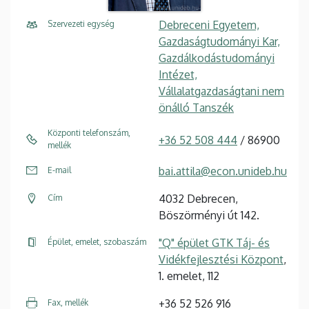
Debreceni Egyetem,
Szervezeti egység
Gazdaságtudományi Kar,
Gazdálkodástudományi
Intézet,
Vállalatgazdaságtani nem
önálló Tanszék
Központi telefonszám,
+36 52 508 444
/ 86900
mellék
bai.attila@econ.unideb.hu
E-mail
4032 Debrecen,
Cím
Böszörményi út 142.
"Q" épület GTK Táj- és
Épület, emelet, szobaszám
Vidékfejlesztési Központ
,
1. emelet, 112
+36 52 526 916
Fax, mellék