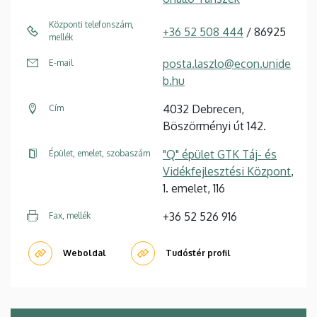
Központi telefonszám,
+36 52 508 444
/ 86925
mellék
posta.laszlo@econ.unide
E-mail
b.hu
4032 Debrecen,
Cím
Böszörményi út 142.
"Q" épület GTK Táj- és
Épület, emelet, szobaszám
Vidékfejlesztési Központ
,
1. emelet, 116
+36 52 526 916
Fax, mellék
Weboldal
Tudóstér profil