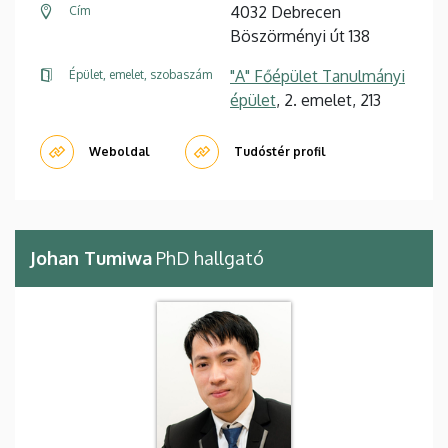
4032 Debrecen
Cím
Böszörményi út 138
"A" Főépület Tanulmányi
Épület, emelet, szobaszám
épület
, 2. emelet, 213
Weboldal
Tudóstér profil
Johan Tumiwa
PhD hallgató