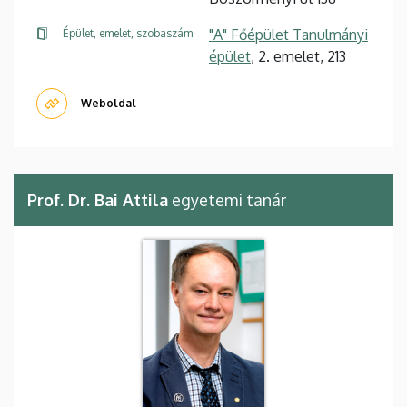
"A" Főépület Tanulmányi
Épület, emelet, szobaszám
épület
, 2. emelet, 213
Weboldal
Prof. Dr. Bai Attila
egyetemi tanár