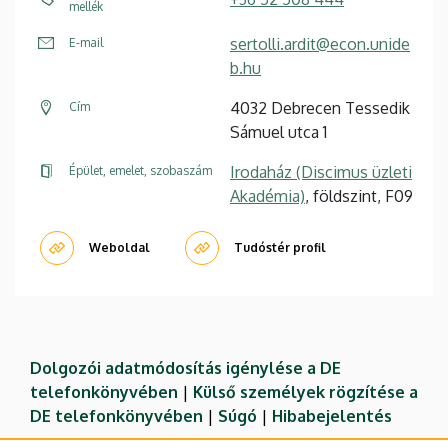
mellék
sertolli.ardit@econ.unide
E-mail
b.hu
4032 Debrecen Tessedik
Cím
Sámuel utca 1
Irodaház (Discimus üzleti
Épület, emelet, szobaszám
Akadémia)
, földszint, F09
Weboldal
Tudóstér profil
Dolgozói adatmódosítás igénylése a DE
telefonkönyvében
|
Külső személyek rögzítése a
DE telefonkönyvében
|
Súgó
|
Hibabejelentés