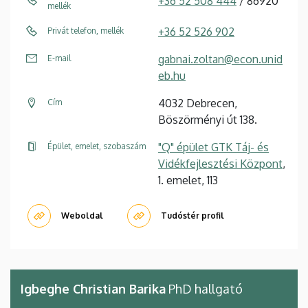
+36 52 508 444
/ 86920
mellék
+36 52 526 902
Privát telefon, mellék
gabnai.zoltan@econ.unid
E-mail
eb.hu
4032 Debrecen,
Cím
Böszörményi út 138.
"Q" épület GTK Táj- és
Épület, emelet, szobaszám
Vidékfejlesztési Központ
,
1. emelet, 113
Weboldal
Tudóstér profil
Igbeghe Christian Barika
PhD hallgató