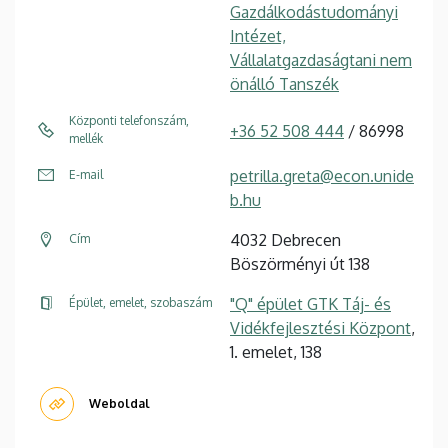
Gazdálkodástudományi
Intézet,
Vállalatgazdaságtani nem
önálló Tanszék
Központi telefonszám,
+36 52 508 444
/ 86998
mellék
petrilla.greta@econ.unide
E-mail
b.hu
4032 Debrecen
Cím
Böszörményi út 138
"Q" épület GTK Táj- és
Épület, emelet, szobaszám
Vidékfejlesztési Központ
,
1. emelet, 138
Weboldal