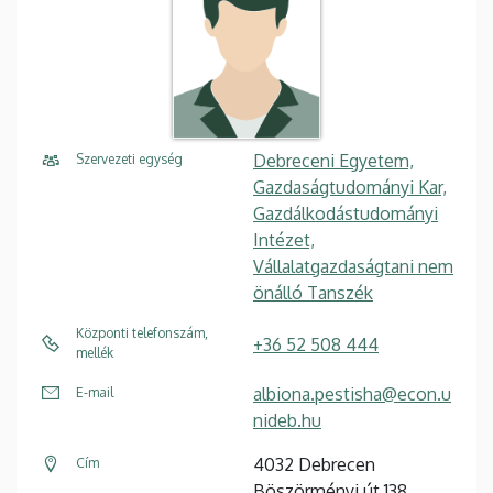
Debreceni Egyetem,
Szervezeti egység
Gazdaságtudományi Kar,
Gazdálkodástudományi
Intézet,
Vállalatgazdaságtani nem
önálló Tanszék
Központi telefonszám,
+36 52 508 444
mellék
albiona.pestisha@econ.u
E-mail
nideb.hu
4032 Debrecen
Cím
Böszörményi út 138