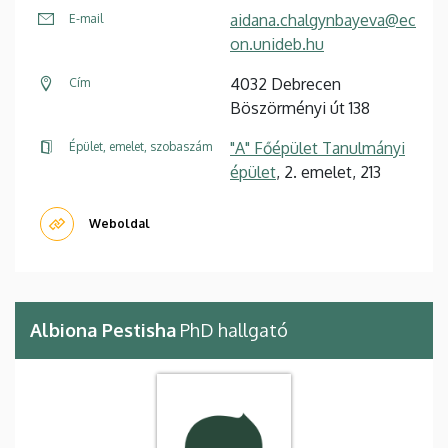
aidana.chalgynbayeva@ec
E-mail
on.unideb.hu
4032 Debrecen
Cím
Böszörményi út 138
"A" Főépület Tanulmányi
Épület, emelet, szobaszám
épület
, 2. emelet, 213
Weboldal
Albiona Pestisha
PhD hallgató