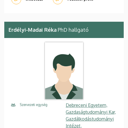
Erdélyi-Madai Réka
PhD hallgató
Debreceni Egyetem,
Szervezeti egység
Gazdaságtudományi Kar,
Gazdálkodástudományi
Intézet,