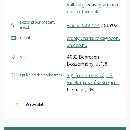
Vállalatgazdaságtani nem
önálló Tanszék
Központi telefonszám,
+36 52 508 444
/ 86902
mellék
erdelyi.madai.reka@econ.
E-mail
unideb.hu
4032 Debrecen
Cím
Böszörményi út 138
"Q" épület GTK Táj- és
Épület, emelet, szobaszám
Vidékfejlesztési Központ
,
1. emelet, 139
Weboldal