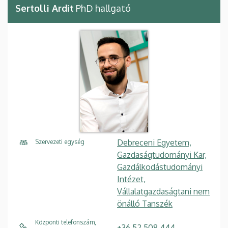
Sertolli Ardit
PhD hallgató
Debreceni Egyetem,
Szervezeti egység
Gazdaságtudományi Kar,
Gazdálkodástudományi
Intézet,
Vállalatgazdaságtani nem
önálló Tanszék
Központi telefonszám,
+36 52 508 444