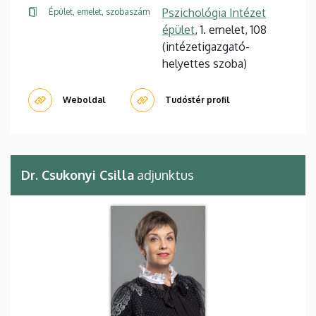
Pszichológia Intézet
Épület, emelet, szobaszám
épület
, 1. emelet, 108
(intézetigazgató-
helyettes szoba)
Weboldal
Tudóstér profil
Dr. Csukonyi Csilla
adjunktus