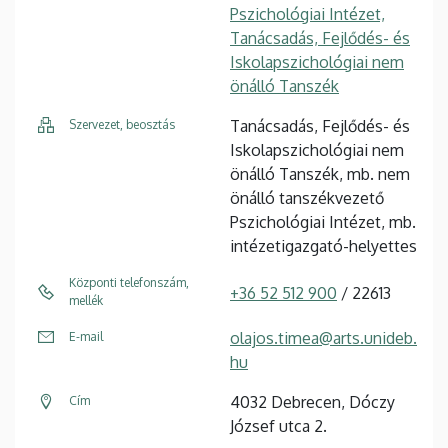
Pszichológiai Intézet,
Tanácsadás, Fejlődés- és
Iskolapszichológiai nem
önálló Tanszék
Tanácsadás, Fejlődés- és
Szervezet, beosztás
Iskolapszichológiai nem
önálló Tanszék, mb. nem
önálló tanszékvezető
Pszichológiai Intézet, mb.
intézetigazgató-helyettes
Központi telefonszám,
+36 52 512 900
/ 22613
mellék
olajos.timea@arts.unideb.
E-mail
hu
4032 Debrecen, Dóczy
Cím
József utca 2.