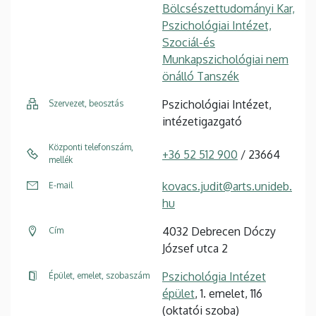
Bölcsészettudományi Kar,
Pszichológiai Intézet,
Szociál-és
Munkapszichológiai nem
önálló Tanszék
Pszichológiai Intézet,
Szervezet, beosztás
intézetigazgató
Központi telefonszám,
+36 52 512 900
/ 23664
mellék
kovacs.judit@arts.unideb.
E-mail
hu
4032 Debrecen Dóczy
Cím
József utca 2
Pszichológia Intézet
Épület, emelet, szobaszám
épület
, 1. emelet, 116
(oktatói szoba)