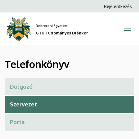
Telefonkönyv
Ugrás
Anonim
Bejelentkezés
a
Felhasználói
|
tartalomra
fiók
Debreceni Egyetem
GTK
menüje
GTK Tudományos Diákkör
Tudományos
Diákkör
Telefonkönyv