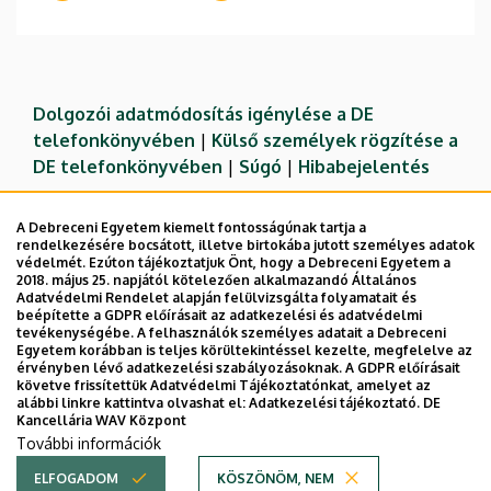
Dolgozói adatmódosítás igénylése a DE
telefonkönyvében
|
Külső személyek rögzítése a
DE telefonkönyvében
|
Súgó
|
Hibabejelentés
A Debreceni Egyetem kiemelt fontosságúnak tartja a
rendelkezésére bocsátott, illetve birtokába jutott személyes adatok
védelmét. Ezúton tájékoztatjuk Önt, hogy a Debreceni Egyetem a
2018. május 25. napjától kötelezően alkalmazandó Általános
Adatvédelmi Rendelet alapján felülvizsgálta folyamatait és
beépítette a GDPR előírásait az adatkezelési és adatvédelmi
tevékenységébe. A felhasználók személyes adatait a Debreceni
Egyetem korábban is teljes körültekintéssel kezelte, megfelelve az
érvényben lévő adatkezelési szabályozásoknak. A GDPR előírásait
követve frissítettük Adatvédelmi Tájékoztatónkat, amelyet az
Adatvédelem
Adatvédelem
alábbi linkre kattintva olvashat el:
Adatkezelési tájékoztató.
DE
Kancellária WAV Központ
Technikai információk
További információk
ELFOGADOM
KÖSZÖNÖM, NEM
Copyright © 2026 Unideb