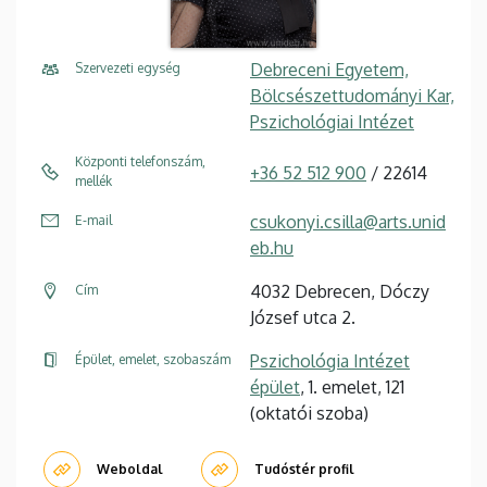
Debreceni Egyetem,
Szervezeti egység
Bölcsészettudományi Kar,
Pszichológiai Intézet
Központi telefonszám,
+36 52 512 900
/ 22614
mellék
csukonyi.csilla@arts.unid
E-mail
eb.hu
4032 Debrecen, Dóczy
Cím
József utca 2.
Pszichológia Intézet
Épület, emelet, szobaszám
épület
, 1. emelet, 121
(oktatói szoba)
Weboldal
Tudóstér profil