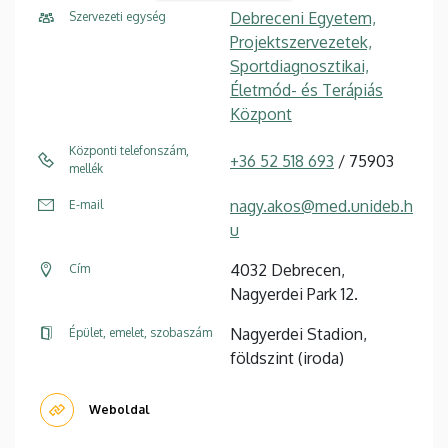
Debreceni Egyetem,
Szervezeti egység
Projektszervezetek,
Sportdiagnosztikai,
Életmód- és Terápiás
Központ
Központi telefonszám,
+36 52 518 693
/ 75903
mellék
nagy.akos@med.unideb.h
E-mail
u
4032 Debrecen,
Cím
Nagyerdei Park 12.
Nagyerdei Stadion,
Épület, emelet, szobaszám
földszint (iroda)
Weboldal