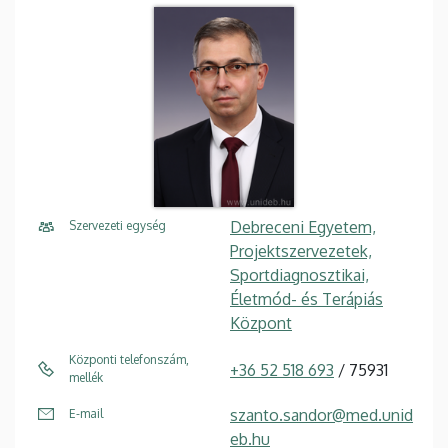
Debreceni Egyetem,
Szervezeti egység
Projektszervezetek,
Sportdiagnosztikai,
Életmód- és Terápiás
Központ
Központi telefonszám,
+36 52 518 693
/ 75931
mellék
szanto.sandor@med.unid
E-mail
eb.hu