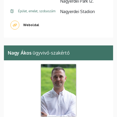
Nagyerdei Park 12.
Nagyerdei Stadion
Épület, emelet, szobaszám
Weboldal
Nagy Ákos
ügyvivő-szakértő