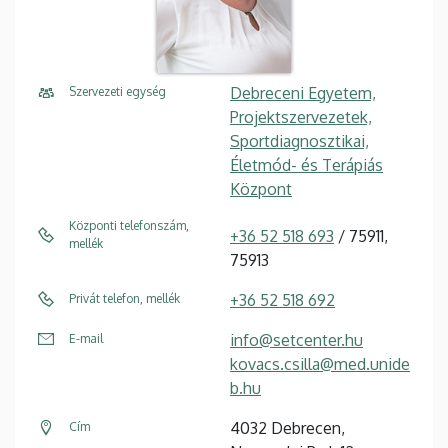
Debreceni Egyetem,
Szervezeti egység
Projektszervezetek,
Sportdiagnosztikai,
Életmód- és Terápiás
Központ
Központi telefonszám,
+36 52 518 693
/ 75911,
mellék
75913
+36 52 518 692
Privát telefon, mellék
info@setcenter.hu
E-mail
kovacs.csilla@med.unide
b.hu
4032 Debrecen,
Cím