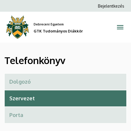
Telefonkönyv
Ugrás
Anonim
Bejelentkezés
a
Felhasználói
|
tartalomra
fiók
Debreceni Egyetem
GTK
menüje
GTK Tudományos Diákkör
Tudományos
Diákkör
Telefonkönyv