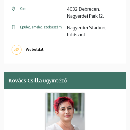
4032 Debrecen,
Cím
Nagyerdei Park 12.
Nagyerdei Stadion,
Épület, emelet, szobaszám
földszint
Weboldal
Kovács Csilla
ügyintéző