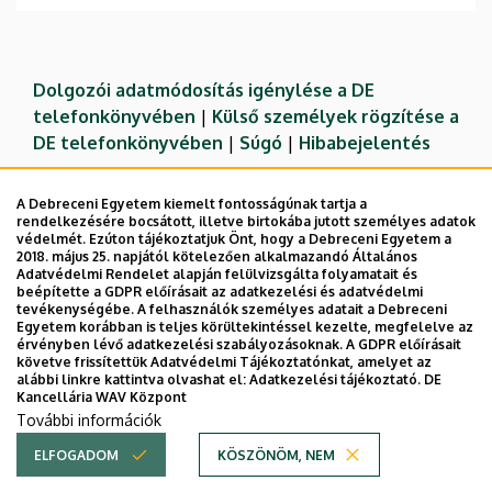
Dolgozói adatmódosítás igénylése a DE
telefonkönyvében
|
Külső személyek rögzítése a
DE telefonkönyvében
|
Súgó
|
Hibabejelentés
A Debreceni Egyetem kiemelt fontosságúnak tartja a
rendelkezésére bocsátott, illetve birtokába jutott személyes adatok
védelmét. Ezúton tájékoztatjuk Önt, hogy a Debreceni Egyetem a
2018. május 25. napjától kötelezően alkalmazandó Általános
Adatvédelmi Rendelet alapján felülvizsgálta folyamatait és
beépítette a GDPR előírásait az adatkezelési és adatvédelmi
tevékenységébe. A felhasználók személyes adatait a Debreceni
Egyetem korábban is teljes körültekintéssel kezelte, megfelelve az
érvényben lévő adatkezelési szabályozásoknak. A GDPR előírásait
követve frissítettük Adatvédelmi Tájékoztatónkat, amelyet az
Adatvédelem
Adatvédelem
alábbi linkre kattintva olvashat el:
Adatkezelési tájékoztató.
DE
Kancellária WAV Központ
Technikai információk
További információk
ELFOGADOM
KÖSZÖNÖM, NEM
Copyright © 2026 Unideb