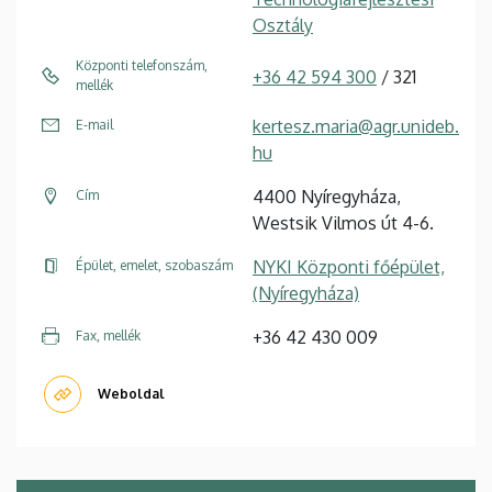
Osztály
Központi telefonszám,
+36 42 594 300
/ 321
mellék
kertesz.maria@agr.unideb.
E-mail
hu
4400 Nyíregyháza,
Cím
Westsik Vilmos út 4-6.
NYKI Központi főépület,
Épület, emelet, szobaszám
(Nyíregyháza)
+36 42 430 009
Fax, mellék
Weboldal