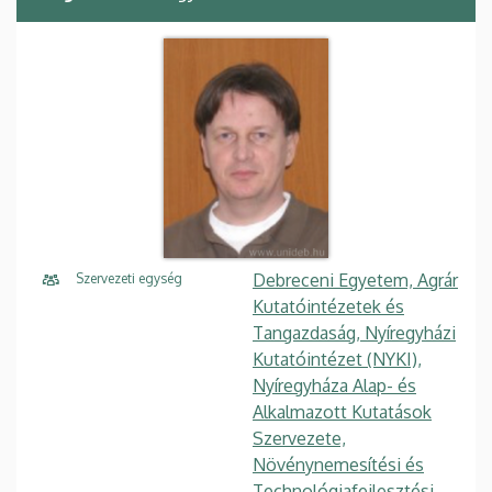
Debreceni Egyetem, Agrár
Szervezeti egység
Kutatóintézetek és
Tangazdaság, Nyíregyházi
Kutatóintézet (NYKI),
Nyíregyháza Alap- és
Alkalmazott Kutatások
Szervezete,
Növénynemesítési és
Technológiafejlesztési