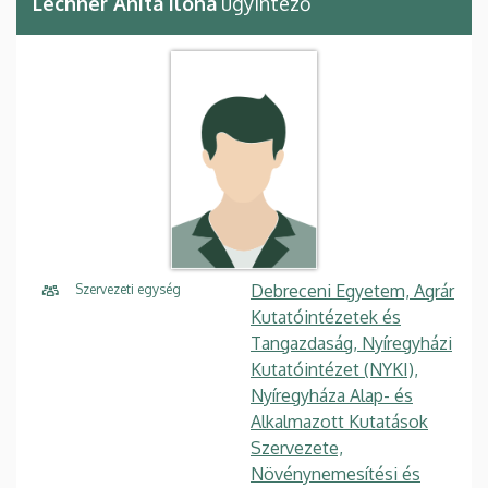
Lechner Anita Ilona
ügyintéző
Debreceni Egyetem, Agrár
Szervezeti egység
Kutatóintézetek és
Tangazdaság, Nyíregyházi
Kutatóintézet (NYKI),
Nyíregyháza Alap- és
Alkalmazott Kutatások
Szervezete,
Növénynemesítési és