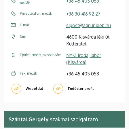
+36 45 405 058
mellék
+36 30 416 92 27
Privát telefon, mellék
sipost@agr.unideb.hu
E-mail
4600 Kisvárda Jéki út
Cím
Külterület
NYKI Iroda, labor
Épület, emelet, szobaszám
(Kisvárda)
+36 45 405 058
Fax, mellék
Weboldal
Tudóstér profil
Szántai Gergely
szakmai szolgáltató