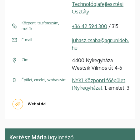
Technológiafejlesztési
Osztály
Központi telefonszám,
+36 42 594 300
/ 315
mellék
juhasz.csaba@agr.unideb.
E-mail
hu
4400 Nyíregyháza
Cím
Westsik Vilmos út 4-6
NYKI Központi főépület,
Épület, emelet, szobaszám
(Nyíregyháza)
, 1. emelet, 3
Weboldal
Kertész Mária
ügyintéző