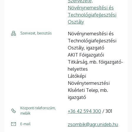
Szervezete,
Növénynemesítési és
Technológiafejlesztési
Osztály
Növénynemesítési és
Szervezet, beosztás
Technológiafejlesztési
Osztály, igazgató
AKIT Főigazgatói
Titkárság, mb. főigazgató-
helyettes
Látóképi
Növénytermesztési
Kísérleti Telep, mb.
igazgató
Központi telefonszám,
+36 42 594 300
/ 301
mellék
zsombik@agr.unideb.hu
E-mail