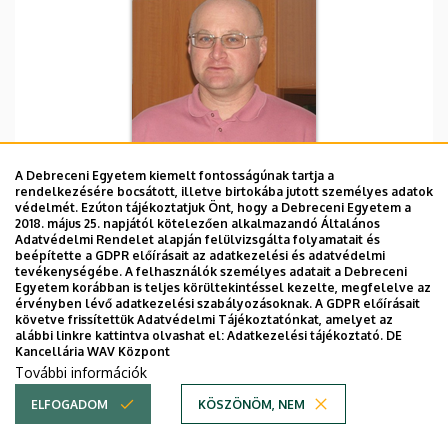
Debreceni Egyetem, Agrár
Szervezeti egység
A Debreceni Egyetem kiemelt fontosságúnak tartja a
rendelkezésére bocsátott, illetve birtokába jutott személyes adatok
Kutatóintézetek és
védelmét. Ezúton tájékoztatjuk Önt, hogy a Debreceni Egyetem a
Tangazdaság, Nyíregyházi
2018. május 25. napjától kötelezően alkalmazandó Általános
Adatvédelmi Rendelet alapján felülvizsgálta folyamatait és
Kutatóintézet (NYKI),
beépítette a GDPR előírásait az adatkezelési és adatvédelmi
Nyíregyháza Alap- és
tevékenységébe. A felhasználók személyes adatait a Debreceni
Egyetem korábban is teljes körültekintéssel kezelte, megfelelve az
Alkalmazott Kutatások
érvényben lévő adatkezelési szabályozásoknak. A GDPR előírásait
Szervezete,
követve frissítettük Adatvédelmi Tájékoztatónkat, amelyet az
alábbi linkre kattintva olvashat el:
Adatkezelési tájékoztató.
DE
Növénynemesítési és
Kancellária WAV Központ
Technológiafejlesztési
További információk
Osztály
ELFOGADOM
KÖSZÖNÖM, NEM
Központi telefonszám,
+36 42 594 300
/ 339
mellék