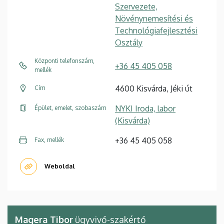
Szervezete,
Növénynemesítési és
Technológiafejlesztési
Osztály
Központi telefonszám,
+36 45 405 058
mellék
4600 Kisvárda, Jéki út
Cím
NYKI Iroda, labor
Épület, emelet, szobaszám
(Kisvárda)
+36 45 405 058
Fax, mellék
Weboldal
Magera Tibor
ügyvivő-szakértő