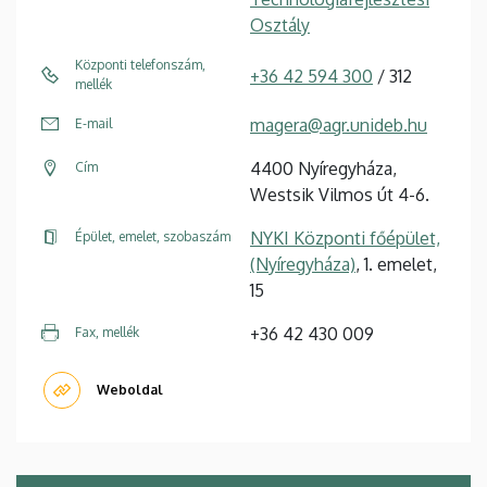
Osztály
Központi telefonszám,
+36 42 594 300
/ 312
mellék
magera@agr.unideb.hu
E-mail
4400 Nyíregyháza,
Cím
Westsik Vilmos út 4-6.
NYKI Központi főépület,
Épület, emelet, szobaszám
(Nyíregyháza)
, 1. emelet,
15
+36 42 430 009
Fax, mellék
Weboldal