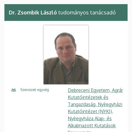
Dr. Zsombik László
tudományos tanácsadó
Debreceni Egyetem, Agrár
Szervezeti egység
Kutatóintézetek és
Tangazdaság, Nyíregyházi
Kutatóintézet (NYKI),
Nyíregyháza Alap- és
Alkalmazott Kutatások