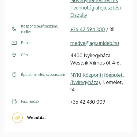
Növénynemesítési és
Technológiafejlesztési
Osztály
Központi telefonszám,
+36 42 594 300
/ 311
mellék
medve@agr.unideb.hu
E-mail
4400 Nyíregyháza,
Cím
Westsik Vilmos út 4-6.
NYKI Központi főépület,
Épület, emelet, szobaszám
(Nyíregyháza)
, 1. emelet,
14
+36 42 430 009
Fax, mellék
Weboldal