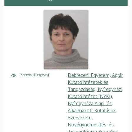
Debreceni Egyetem, Agrár
Szervezeti egység
Kutatóintézetek és
Tangazdaság, Nyíregyházi
Kutatóintézet (NYKI),
Nyíregyháza Alap- és
Alkalmazott Kutatások
Szervezete,
Növénynemesítési és
Technológiafejlesztési