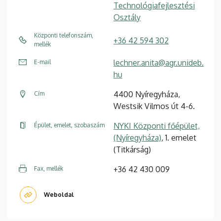
Technológiafejlesztési
Osztály
Központi telefonszám,
+36 42 594 302
mellék
lechner.anita@agr.unideb.
E-mail
hu
4400 Nyíregyháza,
Cím
Westsik Vilmos út 4-6.
NYKI Központi főépület,
Épület, emelet, szobaszám
(Nyíregyháza)
, 1. emelet
(Titkárság)
+36 42 430 009
Fax, mellék
Weboldal