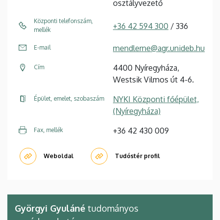
osztályvezető
Központi telefonszám,
+36 42 594 300
/ 336
mellék
mendlerne@agr.unideb.hu
E-mail
4400 Nyíregyháza,
Cím
Westsik Vilmos út 4-6.
NYKI Központi főépület,
Épület, emelet, szobaszám
(Nyíregyháza)
+36 42 430 009
Fax, mellék
Weboldal
Tudóstér profil
Györgyi Gyuláné
tudományos