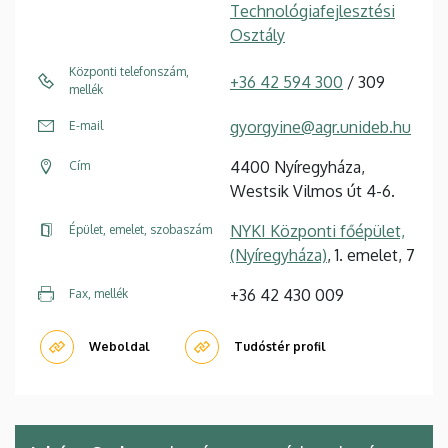
Technológiafejlesztési
Osztály
Központi telefonszám,
+36 42 594 300
/ 309
mellék
gyorgyine@agr.unideb.hu
E-mail
4400 Nyíregyháza,
Cím
Westsik Vilmos út 4-6.
NYKI Központi főépület,
Épület, emelet, szobaszám
(Nyíregyháza)
, 1. emelet, 7
+36 42 430 009
Fax, mellék
Weboldal
Tudóstér profil