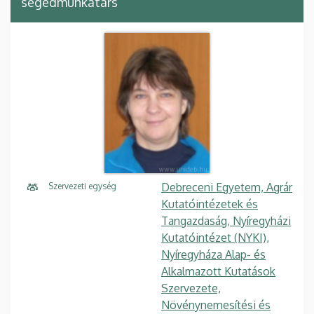
segédmunkatárs
Debreceni Egyetem, Agrár
Szervezeti egység
Kutatóintézetek és
Tangazdaság, Nyíregyházi
Kutatóintézet (NYKI),
Nyíregyháza Alap- és
Alkalmazott Kutatások
Szervezete,
Növénynemesítési és