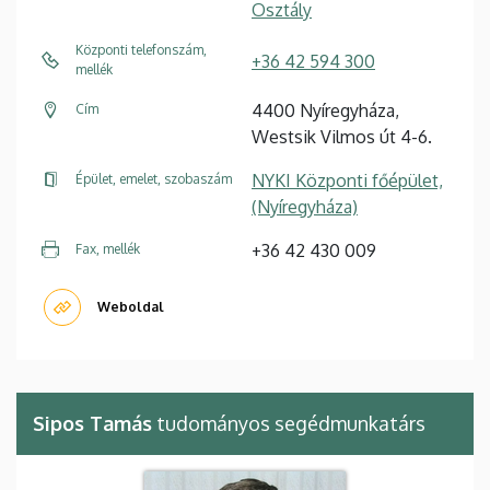
Osztály
Központi telefonszám,
+36 42 594 300
mellék
4400 Nyíregyháza,
Cím
Westsik Vilmos út 4-6.
NYKI Központi főépület,
Épület, emelet, szobaszám
(Nyíregyháza)
+36 42 430 009
Fax, mellék
Weboldal
Sipos Tamás
tudományos segédmunkatárs