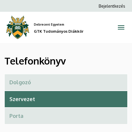
Telefonkönyv
Ugrás
Anonim
Bejelentkezés
a
Felhasználói
|
tartalomra
fiók
Debreceni Egyetem
GTK
menüje
GTK Tudományos Diákkör
Tudományos
Diákkör
Telefonkönyv