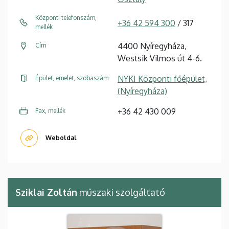
Központi telefonszám,
+36 42 594 300
/ 317
mellék
4400 Nyíregyháza,
Cím
Westsik Vilmos út 4-6.
NYKI Központi főépület,
Épület, emelet, szobaszám
(Nyíregyháza)
+36 42 430 009
Fax, mellék
Weboldal
Sziklai Zoltán
műszaki szolgáltató