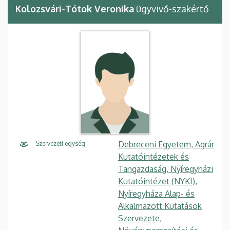
Kolozsvári-Tótok Veronika
ügyvivő-szakértő
Debreceni Egyetem, Agrár
Szervezeti egység
Kutatóintézetek és
Tangazdaság, Nyíregyházi
Kutatóintézet (NYKI),
Nyíregyháza Alap- és
Alkalmazott Kutatások
Szervezete,