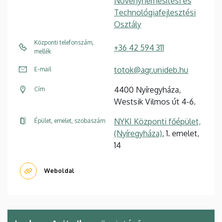
Növénynemesítési és
Technológiafejlesztési
Osztály
Központi telefonszám,
+36 42 594 311
mellék
totok@agr.unideb.hu
E-mail
4400 Nyíregyháza,
Cím
Westsik Vilmos út 4-6.
NYKI Központi főépület,
Épület, emelet, szobaszám
(Nyíregyháza)
, 1. emelet,
14
Weboldal