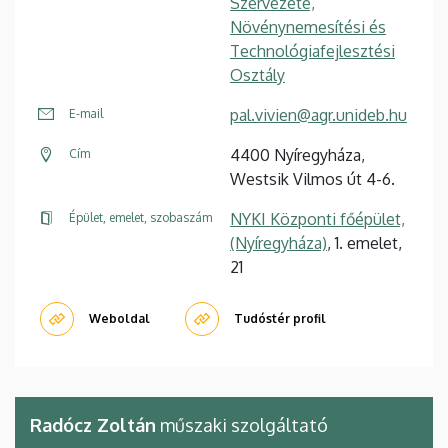
Szervezete,
Növénynemesítési és
Technológiafejlesztési
Osztály
pal.vivien@agr.unideb.hu
E-mail
4400 Nyíregyháza,
Cím
Westsik Vilmos út 4-6.
NYKI Központi főépület,
Épület, emelet, szobaszám
(Nyíregyháza)
, 1. emelet,
21
Weboldal
Tudóstér profil
Radócz Zoltán
műszaki szolgáltató