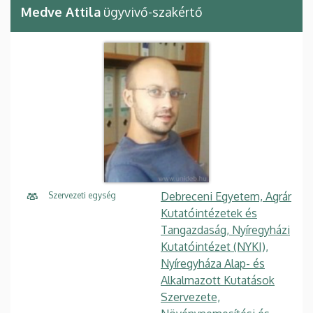
Medve Attila
ügyvivő-szakértő
Debreceni Egyetem, Agrár
Szervezeti egység
Kutatóintézetek és
Tangazdaság, Nyíregyházi
Kutatóintézet (NYKI),
Nyíregyháza Alap- és
Alkalmazott Kutatások
Szervezete,