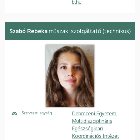
b.hu
Szabó Rebeka
műszaki szolgáltató (technikus)
Debreceni Egyetem,
Szervezeti egység
Multidiszciplináris
Egészségipari
Koordinációs Intézet