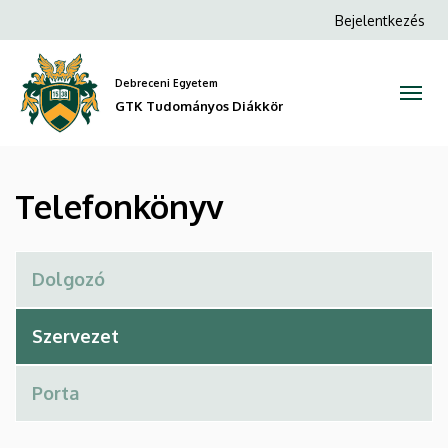
Telefonkönyv
Ugrás
Anonim
Bejelentkezés
a
Felhasználói
|
tartalomra
fiók
Debreceni Egyetem
GTK
menüje
GTK Tudományos Diákkör
Tudományos
Diákkör
Telefonkönyv