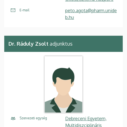
peto.agota@pharm.unide
E-mail
b.hu
Dr. Ráduly Zsolt
adjunktus
Debreceni Egyetem,
Szervezeti egység
Multidiszciplináris