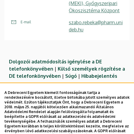
(MEKI), Gyógyszeripari
Ökoszisztéma Központ
szabo.rebeka@pharm.uni
E-mail
deb.hu
Dolgozói adatmódosítás igénylése a DE
telefonkönyvében
|
Külső személyek rögzítése a
DE telefonkönyvében
|
Súgó
|
Hibabejelentés
A Debreceni Egyetem kiemelt fontosságúnak tartja a
rendelkezésére bocsátott, illetve birtokába jutott személyes adatok
védelmét. Ezúton tájékoztatjuk Önt, hogy a Debreceni Egyetem a
2018. május 25. napjától kötelezően alkalmazandó Általános
Adatvédelmi Rendelet alapján felülvizsgálta folyamatait és
beépítette a GDPR előírásait az adatkezelési és adatvédelmi
tevékenységébe. A felhasználók személyes adatait a Debreceni
Egyetem korábban is teljes körültekintéssel kezelte, megfelelve az
érvényben lévő adatkezelési szabályozásoknak. A GDPR előírásait