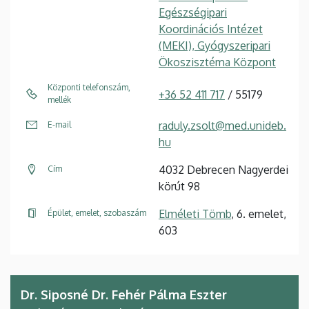
Egészségipari
Koordinációs Intézet
(MEKI), Gyógyszeripari
Ökoszisztéma Központ
Központi telefonszám,
+36 52 411 717
/ 55179
mellék
raduly.zsolt@med.unideb.
E-mail
hu
4032 Debrecen Nagyerdei
Cím
körút 98
Elméleti Tömb
, 6. emelet,
Épület, emelet, szobaszám
603
Dr. Siposné Dr. Fehér Pálma Eszter