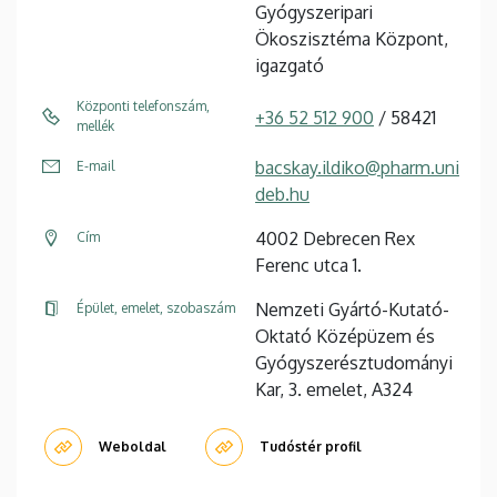
Gyógyszeripari
Ökoszisztéma Központ,
igazgató
Központi telefonszám,
+36 52 512 900
/ 58421
mellék
bacskay.ildiko@pharm.uni
E-mail
deb.hu
4002 Debrecen Rex
Cím
Ferenc utca 1.
Nemzeti Gyártó-Kutató-
Épület, emelet, szobaszám
Oktató Középüzem és
Gyógyszerésztudományi
Kar, 3. emelet, A324
Weboldal
Tudóstér profil