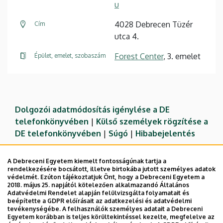
u
4028 Debrecen Tüzér
Cím
utca 4.
Forest Center
, 3. emelet
Épület, emelet, szobaszám
Dolgozói adatmódosítás igénylése a DE
telefonkönyvében
|
Külső személyek rögzítése a
DE telefonkönyvében
|
Súgó
|
Hibabejelentés
A Debreceni Egyetem kiemelt fontosságúnak tartja a
rendelkezésére bocsátott, illetve birtokába jutott személyes adatok
védelmét. Ezúton tájékoztatjuk Önt, hogy a Debreceni Egyetem a
2018. május 25. napjától kötelezően alkalmazandó Általános
Adatvédelmi Rendelet alapján felülvizsgálta folyamatait és
beépítette a GDPR előírásait az adatkezelési és adatvédelmi
tevékenységébe. A felhasználók személyes adatait a Debreceni
Egyetem korábban is teljes körültekintéssel kezelte, megfelelve az