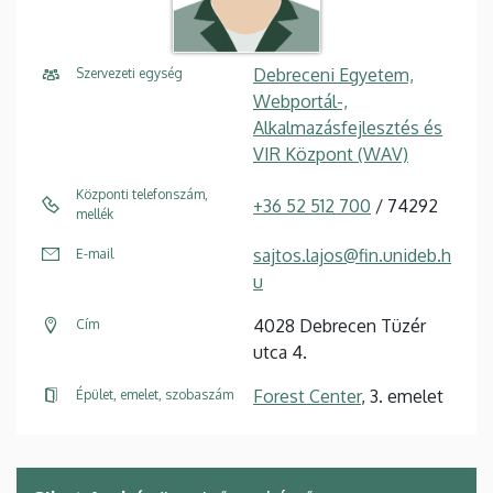
Debreceni Egyetem,
Szervezeti egység
Webportál-,
Alkalmazásfejlesztés és
VIR Központ (WAV)
Központi telefonszám,
+36 52 512 700
/ 74292
mellék
sajtos.lajos@fin.unideb.h
E-mail
u
4028 Debrecen Tüzér
Cím
utca 4.
Forest Center
, 3. emelet
Épület, emelet, szobaszám