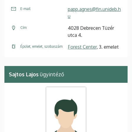
papp.agnes@fin.unideb.h
E-mail
u
4028 Debrecen Tüzér
Cím
utca 4.
Forest Center
, 3. emelet
Épület, emelet, szobaszám
Sajtos Lajos
ügyintéző