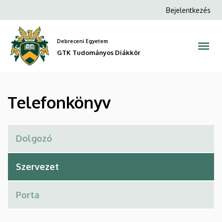
Telefonkönyv
Ugrás
Anonim
Bejelentkezés
a
Felhasználói
|
tartalomra
fiók
Debreceni Egyetem
GTK
menüje
GTK Tudományos Diákkör
Tudományos
Diákkör
Telefonkönyv