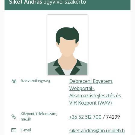
Siket András
ügyvivő-szakértő
Debreceni Egyetem,
Szervezeti egység
Webportál-,
Alkalmazásfejlesztés és
VIR Központ (WAV)
Központi telefonszám,
+36 52 512 700
/ 74299
mellék
siket.andras@fin.unideb.h
E-mail