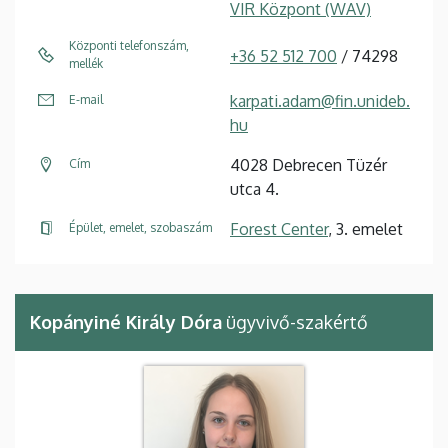
VIR Központ (WAV)
Központi telefonszám,
+36 52 512 700
/ 74298
mellék
karpati.adam@fin.unideb.
E-mail
hu
4028 Debrecen Tüzér
Cím
utca 4.
Forest Center
, 3. emelet
Épület, emelet, szobaszám
Kopányiné Király Dóra
ügyvivő-szakértő