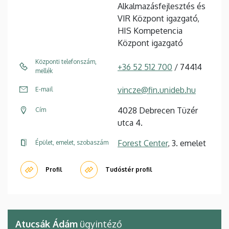
Alkalmazásfejlesztés és
VIR Központ igazgató,
HIS Kompetencia
Központ igazgató
Központi telefonszám,
+36 52 512 700
/ 74414
mellék
vincze@fin.unideb.hu
E-mail
4028 Debrecen Tüzér
Cím
utca 4.
Forest Center
, 3. emelet
Épület, emelet, szobaszám
Profil
Tudóstér profil
Atucsák Ádám
ügyintéző