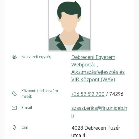
Debreceni Egyetem,
Szervezeti egység
Webportál-,
Alkalmazásfejlesztés és
VIR Központ (WAV)
Központi telefonszám,
+36 52 512 700
/ 74296
mellék
szaszi.erika@fin.unideb.h
E-mail
u
4028 Debrecen Tüzér
Cím
utca 4.