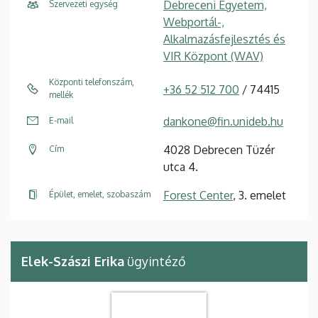
Debreceni Egyetem,
Szervezeti egység
Webportál-,
Alkalmazásfejlesztés és
VIR Központ (WAV)
Központi telefonszám,
+36 52 512 700
/ 74415
mellék
dankone@fin.unideb.hu
E-mail
4028 Debrecen Tüzér
Cím
utca 4.
Forest Center
, 3. emelet
Épület, emelet, szobaszám
Elek-Szászi Erika
ügyintéző