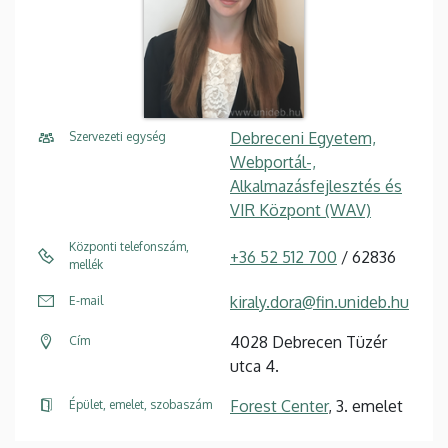
Debreceni Egyetem,
Szervezeti egység
Webportál-,
Alkalmazásfejlesztés és
VIR Központ (WAV)
Központi telefonszám,
+36 52 512 700
/ 62836
mellék
kiraly.dora@fin.unideb.hu
E-mail
4028 Debrecen Tüzér
Cím
utca 4.
Forest Center
, 3. emelet
Épület, emelet, szobaszám