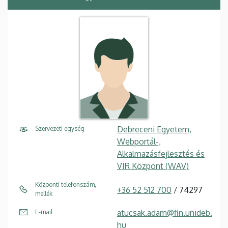
Debreceni Egyetem,
Szervezeti egység
Webportál-,
Alkalmazásfejlesztés és
VIR Központ (WAV)
Központi telefonszám,
+36 52 512 700
/ 74297
mellék
atucsak.adam@fin.unideb.
E-mail
hu