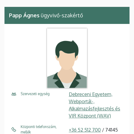
Papp Ágnes
ügyvivő-szakértő
Debreceni Egyetem,
Szervezeti egység
Webportál-,
Alkalmazásfejlesztés és
VIR Központ (WAV)
Központi telefonszám,
+36 52 512 700
/ 74145
mellék