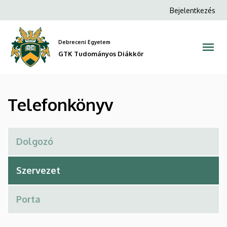
Telefonkönyv
Ugrás
Anonim
Bejelentkezés
a
Felhasználói
|
tartalomra
fiók
Debreceni Egyetem
GTK
menüje
GTK Tudományos Diákkör
Tudományos
Diákkör
Telefonkönyv