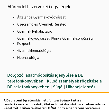
Alárendelt szervezeti egységek
Általános Gyermekgyógyászat
Csecsemő és Gyermek Részleg
Gyermek Rehabilitáció
Gyermekgyógyászati Klinika Gyermeksürgősségi
Központ
Gyermekhematológia
Neonatológia
Dolgozói adatmódosítás igénylése a DE
telefonkönyvében
|
Külső személyek rögzítése a
DE telefonkönyvében
|
Súgó
|
Hibabejelentés
A Debreceni Egyetem kiemelt fontosságúnak tartja a
rendelkezésére bocsátott, illetve birtokába jutott személyes adatok
védelmét. Ezúton tájékoztatjuk Önt, hogy a Debreceni Egyetem a