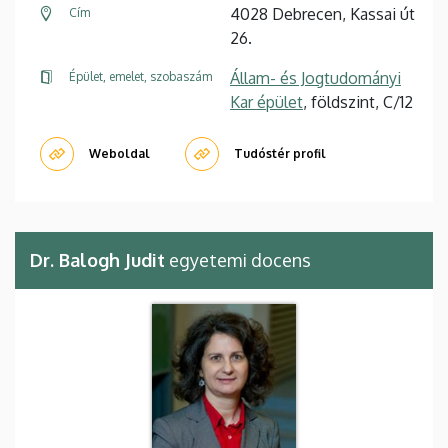
4028 Debrecen, Kassai út
Cím
26.
Állam- és Jogtudományi
Épület, emelet, szobaszám
Kar épület
, földszint, C/12
Weboldal
Tudóstér profil
Dr. Balogh Judit
egyetemi docens