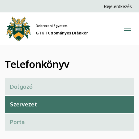
Telefonkönyv
Ugrás
Anonim
Bejelentkezés
a
Felhasználói
|
tartalomra
fiók
Debreceni Egyetem
GTK
menüje
GTK Tudományos Diákkör
Tudományos
Diákkör
Telefonkönyv