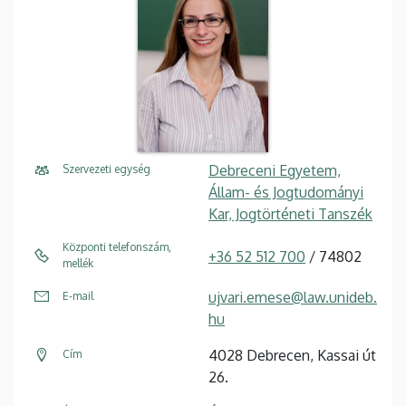
Debreceni Egyetem,
Szervezeti egység
Állam- és Jogtudományi
Kar, Jogtörténeti Tanszék
Központi telefonszám,
+36 52 512 700
/ 74802
mellék
ujvari.emese@law.unideb.
E-mail
hu
4028 Debrecen, Kassai út
Cím
26.