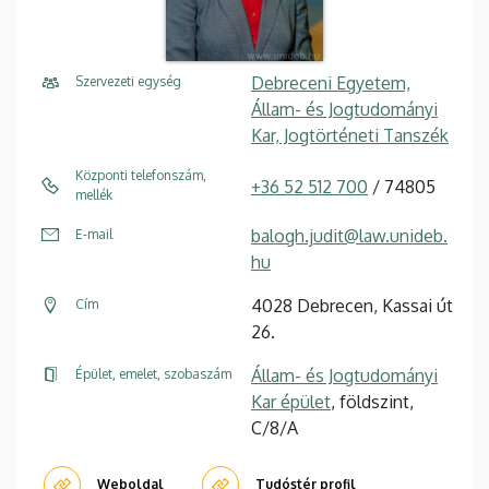
Debreceni Egyetem,
Szervezeti egység
Állam- és Jogtudományi
Kar, Jogtörténeti Tanszék
Központi telefonszám,
+36 52 512 700
/ 74805
mellék
balogh.judit@law.unideb.
E-mail
hu
4028 Debrecen, Kassai út
Cím
26.
Állam- és Jogtudományi
Épület, emelet, szobaszám
Kar épület
, földszint,
C/8/A
Weboldal
Tudóstér profil