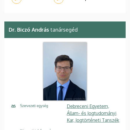
Dr. Biczó András
tanársegéd
Debreceni Egyetem,
Szervezeti egység
Állam- és Jogtudományi
Kar, Jogtörténeti Tanszék