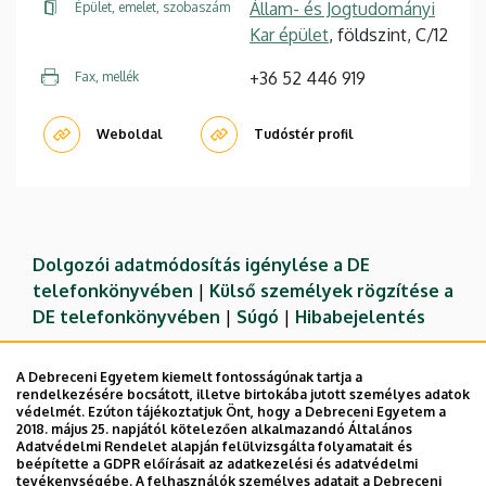
Állam- és Jogtudományi
Épület, emelet, szobaszám
Kar épület
, földszint, C/12
+36 52 446 919
Fax, mellék
Weboldal
Tudóstér profil
Dolgozói adatmódosítás igénylése a DE
telefonkönyvében
|
Külső személyek rögzítése a
DE telefonkönyvében
|
Súgó
|
Hibabejelentés
A Debreceni Egyetem kiemelt fontosságúnak tartja a
rendelkezésére bocsátott, illetve birtokába jutott személyes adatok
védelmét. Ezúton tájékoztatjuk Önt, hogy a Debreceni Egyetem a
2018. május 25. napjától kötelezően alkalmazandó Általános
Adatvédelmi Rendelet alapján felülvizsgálta folyamatait és
beépítette a GDPR előírásait az adatkezelési és adatvédelmi
tevékenységébe. A felhasználók személyes adatait a Debreceni