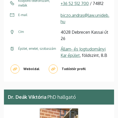
Központi telefonszám,
+36 52 512 700
/ 74812
mellék
biczo.andras@law.unideb.
E-mail
hu
4028 Debrecen Kassai út
Cím
26
Állam- és Jogtudományi
Épület, emelet, szobaszám
Kar épület
, földszint, 8.B
Weboldal
Tudóstér profil
Dr. Deák Viktória
PhD hallgató