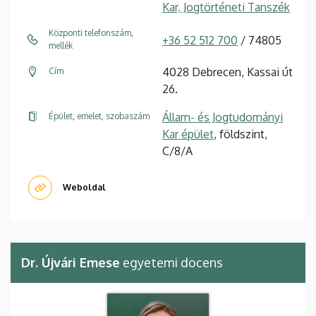
Kar, Jogtörténeti Tanszék
Központi telefonszám,
+36 52 512 700
/ 74805
mellék
4028 Debrecen, Kassai út
Cím
26.
Állam- és Jogtudományi
Épület, emelet, szobaszám
Kar épület
, földszint,
C/8/A
Weboldal
Dr. Újvári Emese
egyetemi docens