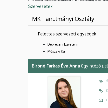
Szervezetek
MK Tanulmányi Osztály
Felettes szervezeti egységek
Debreceni Egyetem
Műszaki Kar
Biróné Farkas Éva Anna
ügyintéző (Je
S
K
E