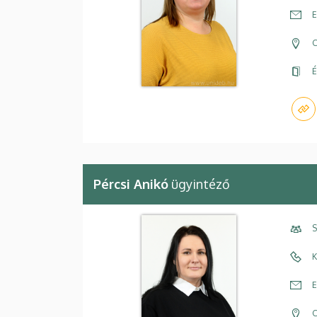
E
C
É
Pércsi Anikó
ügyintéző
S
K
E
C