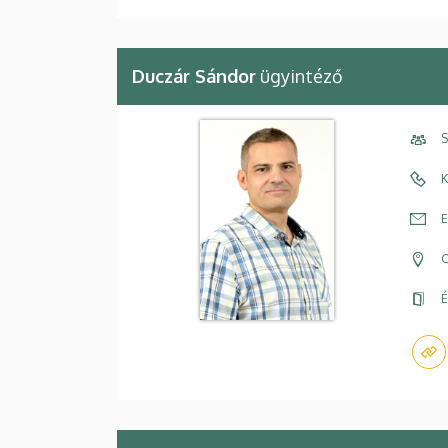
Duczár Sándor
ügyintéző
S
K
E
C
É