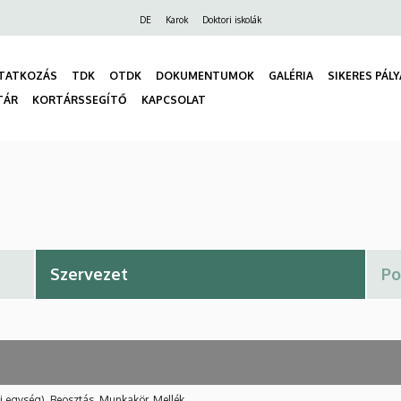
Felső
DE
Karok
Doktori iskolák
navigáció
TATKOZÁS
TDK
OTDK
DOKUMENTUMOK
GALÉRIA
SIKERES PÁL
TÁR
KORTÁRSSEGÍTŐ
KAPCSOLAT
gáció
i egység), Beosztás, Munkakör, Mellék