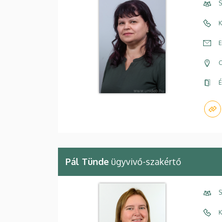
S
K
E
C
É
Pál Tünde
ügyvivő-szakértő
S
K