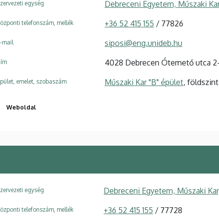
Debreceni Egyetem, Műszaki Kar
zervezeti egység
+36 52 415 155
/ 77826
özponti telefonszám, mellék
siposi@eng.unideb.hu
-mail
4028 Debrecen Ótemető utca 2
ím
Műszaki Kar "B" épület
, földszin
pület, emelet, szobaszám
Weboldal
Debreceni Egyetem, Műszaki Kar
zervezeti egység
+36 52 415 155
/ 77728
özponti telefonszám, mellék