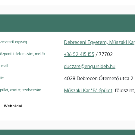
Debreceni Egyetem, Műszaki Kar
zervezeti egység
+36 52 415 155
/ 77702
özponti telefonszám, mellék
duczars@eng.unideb.hu
-mail
4028 Debrecen Ótemető utca 2
ím
Műszaki Kar "B" épület
, földszin
pület, emelet, szobaszám
Weboldal