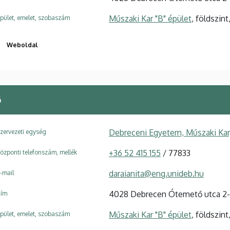
Műszaki Kar "B" épület
, földszin
pület, emelet, szobaszám
Weboldal
ő
Debreceni Egyetem, Műszaki Kar
zervezeti egység
+36 52 415 155
/ 77833
özponti telefonszám, mellék
daraianita@eng.unideb.hu
-mail
4028 Debrecen Ótemető utca 2
ím
Műszaki Kar "B" épület
, földszin
pület, emelet, szobaszám