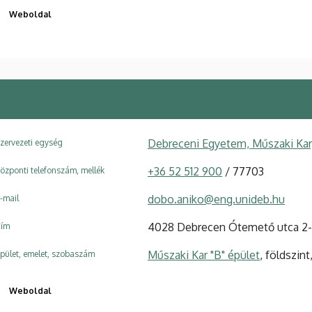
Weboldal
Debreceni Egyetem, Műszaki Kar
zervezeti egység
+36 52 512 900
/ 77703
özponti telefonszám, mellék
dobo.aniko@eng.unideb.hu
-mail
4028 Debrecen Ótemető utca 2
ím
Műszaki Kar "B" épület
, földszin
pület, emelet, szobaszám
Weboldal