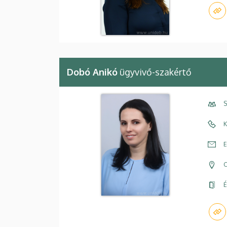
Dobó Anikó
ügyvivő-szakértő
S
K
E
C
É