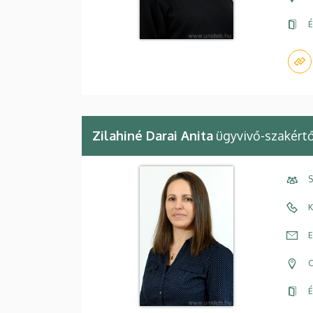
É
Zilahiné Darai Anita
ügyvivő-szakért
S
K
E
C
É