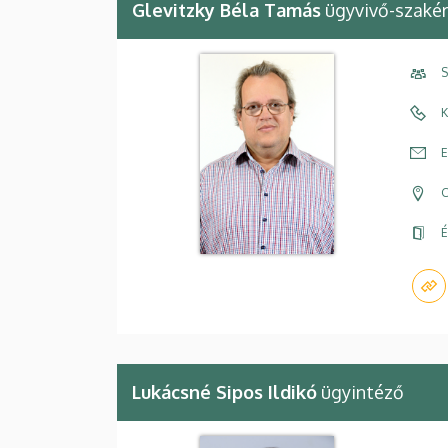
Glevitzky Béla Tamás
ügyvivő-szaké
S
K
E
C
É
Lukácsné Sipos Ildikó
ügyintéző