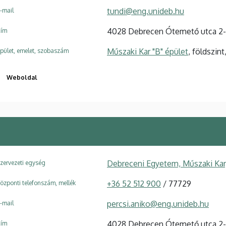
tundi@eng.unideb.hu
-mail
4028 Debrecen Ótemető utca 2
ím
Műszaki Kar "B" épület
, földszin
pület, emelet, szobaszám
Weboldal
Debreceni Egyetem, Műszaki Kar
zervezeti egység
+36 52 512 900
/ 77729
özponti telefonszám, mellék
percsi.aniko@eng.unideb.hu
-mail
4028 Debrecen Ótemető utca 2
ím