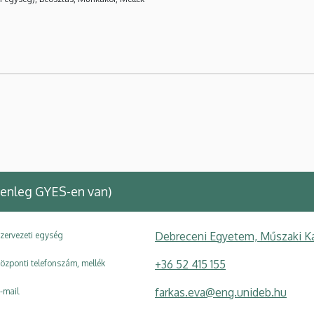
lenleg GYES-en van)
Debreceni Egyetem, Műszaki Ka
zervezeti egység
+36 52 415 155
özponti telefonszám, mellék
farkas.eva@eng.unideb.hu
-mail