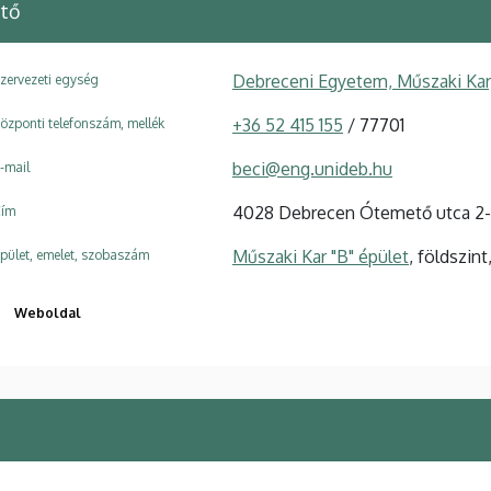
rtő
Debreceni Egyetem, Műszaki Kar
zervezeti egység
+36 52 415 155
/ 77701
özponti telefonszám, mellék
beci@eng.unideb.hu
-mail
4028 Debrecen Ótemető utca 2
ím
Műszaki Kar "B" épület
, földszin
pület, emelet, szobaszám
Weboldal