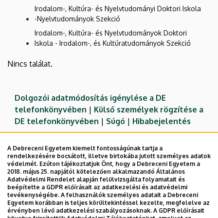
Irodalom-, Kultúra- és Nyelvtudományi Doktori Iskola
-Nyelvtudományok Szekció
Irodalom-, Kultúra- és Nyelvtudományok Doktori
Iskola - Irodalom-, és Kultúratudományok Szekció
Nincs találat.
Dolgozói adatmódosítás igénylése a DE
telefonkönyvében
|
Külső személyek rögzítése a
DE telefonkönyvében
|
Súgó
|
Hibabejelentés
A Debreceni Egyetem kiemelt fontosságúnak tartja a
rendelkezésére bocsátott, illetve birtokába jutott személyes adatok
védelmét. Ezúton tájékoztatjuk Önt, hogy a Debreceni Egyetem a
2018. május 25. napjától kötelezően alkalmazandó Általános
Adatvédelmi Rendelet alapján felülvizsgálta folyamatait és
beépítette a GDPR előírásait az adatkezelési és adatvédelmi
tevékenységébe. A felhasználók személyes adatait a Debreceni
Egyetem korábban is teljes körültekintéssel kezelte, megfelelve az
érvényben lévő adatkezelési szabályozásoknak. A GDPR előírásait