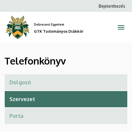
Telefonkönyv
Ugrás
Anonim
Bejelentkezés
a
Felhasználói
|
tartalomra
fiók
Debreceni Egyetem
GTK
menüje
GTK Tudományos Diákkör
Tudományos
Diákkör
Telefonkönyv