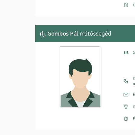
É
ifj. Gombos Pál
műtőssegéd
S
K
m
E
C
É