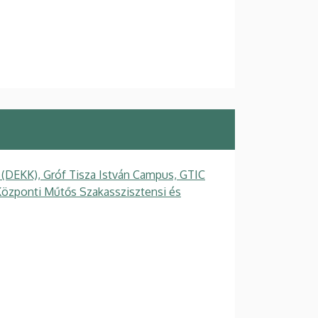
 (DEKK), Gróf Tisza István Campus, GTIC
Központi Műtős Szakasszisztensi és