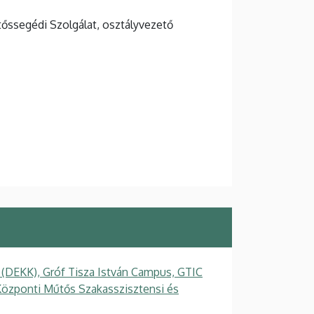
őssegédi Szolgálat, osztályvezető
 (DEKK), Gróf Tisza István Campus, GTIC
Központi Műtős Szakasszisztensi és