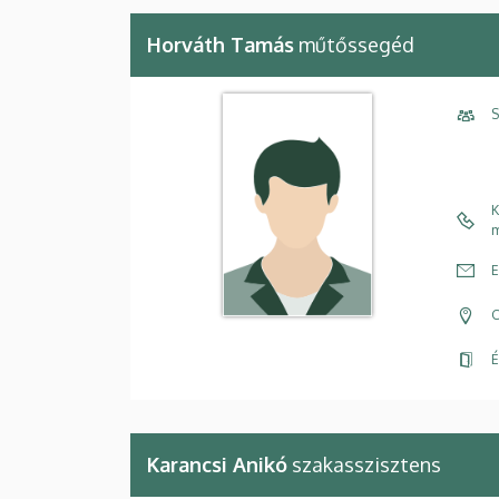
Horváth Tamás
műtőssegéd
S
K
m
E
C
É
Karancsi Anikó
szakasszisztens