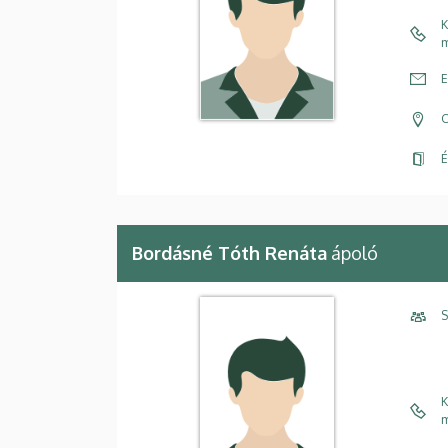
K
m
E
C
É
Bordásné Tóth Renáta
ápoló
S
K
m