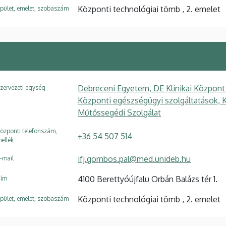
Központi technológiai tömb , 2. emelet
pület, emelet, szobaszám
Debreceni Egyetem, DE Klinikai Központ
zervezeti egység
Központi egészségügyi szolgáltatások, 
Műtőssegédi Szolgálat
özponti telefonszám,
+36 54 507 514
ellék
ifj.gombos.pal@med.unideb.hu
-mail
4100 Berettyóújfalu Orbán Balázs tér 1.
ím
Központi technológiai tömb , 2. emelet
pület, emelet, szobaszám