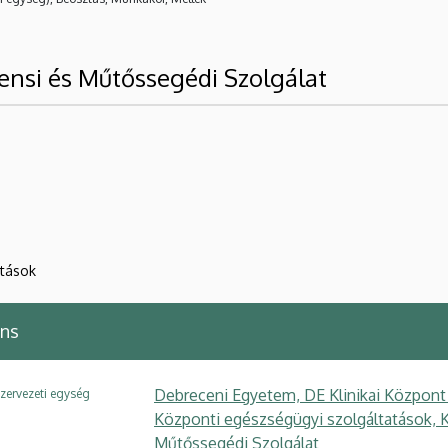
ensi és Műtőssegédi Szolgálat
atások
ens
Debreceni Egyetem, DE Klinikai Központ
zervezeti egység
Központi egészségügyi szolgáltatások, 
Műtőssegédi Szolgálat