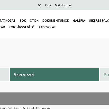
Felső
DE
Karok
Doktori iskolák
navigáció
TATKOZÁS
TDK
OTDK
DOKUMENTUMOK
GALÉRIA
SIKERES PÁL
TÁR
KORTÁRSSEGÍTŐ
KAPCSOLAT
gáció
i egység), Beosztás, Munkakör, Mellék