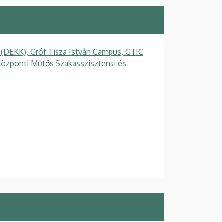
 (DEKK), Gróf Tisza István Campus, GTIC
Központi Műtős Szakasszisztensi és