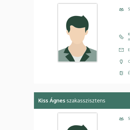
S
K
m
E
C
É
Kiss Ágnes
szakasszisztens
S