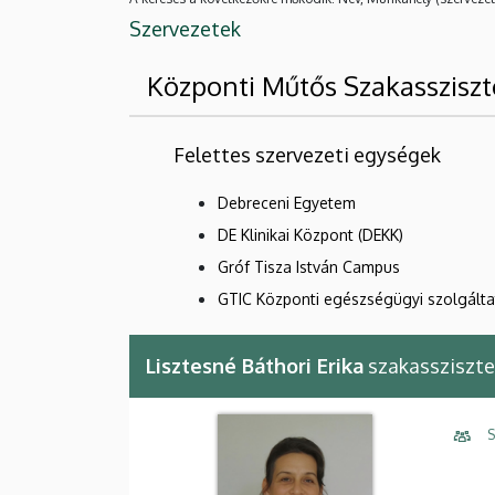
Szervezetek
Központi Műtős Szakassziszt
Felettes szervezeti egységek
Debreceni Egyetem
DE Klinikai Központ (DEKK)
Gróf Tisza István Campus
GTIC Központi egészségügyi szolgált
Lisztesné Báthori Erika
szakassziszt
S