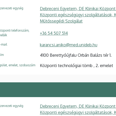
Debreceni Egyetem, DE Klinikai Központ
zervezeti egység
Központi egészségügyi szolgáltatások, 
Műtőssegédi Szolgálat
özponti telefonszám,
+36 54 507 514
ellék
karancsi.aniko@med.unideb.hu
-mail
4100 Berettyóújfalu Orbán Balázs tér 1.
ím
Központi technológiai tömb , 2. emelet
pület, emelet, szobaszám
Debreceni Egyetem, DE Klinikai Központ
zervezeti egység
Központi egészségügyi szolgáltatások, 