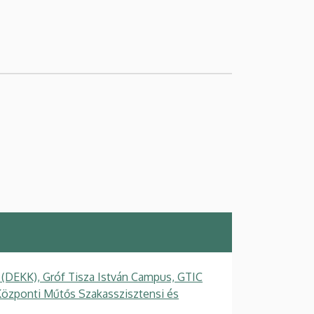
 (DEKK), Gróf Tisza István Campus, GTIC
Központi Műtős Szakasszisztensi és