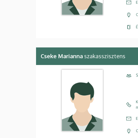
E
C
É
Cseke Marianna
szakasszisztens
S
K
m
E
C