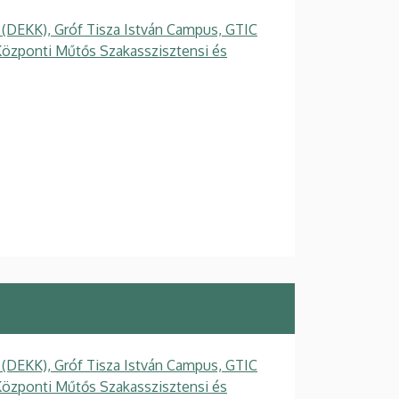
 (DEKK), Gróf Tisza István Campus, GTIC
Központi Műtős Szakasszisztensi és
 (DEKK), Gróf Tisza István Campus, GTIC
Központi Műtős Szakasszisztensi és