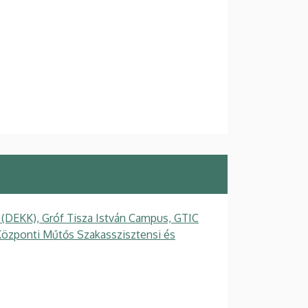
 (DEKK), Gróf Tisza István Campus, GTIC
Központi Műtős Szakasszisztensi és