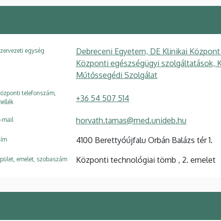
Debreceni Egyetem, DE Klinikai Központ
zervezeti egység
Központi egészségügyi szolgáltatások, 
Műtőssegédi Szolgálat
özponti telefonszám,
+36 54 507 514
ellék
horvath.tamas@med.unideb.hu
-mail
4100 Berettyóújfalu Orbán Balázs tér 1.
ím
Központi technológiai tömb , 2. emelet
pület, emelet, szobaszám