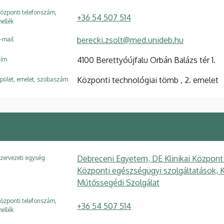
özponti telefonszám,
+36 54 507 514
ellék
berecki.zsolt@med.unideb.hu
-mail
4100 Berettyóújfalu Orbán Balázs tér 1.
ím
Központi technológiai tömb , 2. emelet
pület, emelet, szobaszám
Debreceni Egyetem, DE Klinikai Központ
zervezeti egység
Központi egészségügyi szolgáltatások, 
Műtőssegédi Szolgálat
özponti telefonszám,
+36 54 507 514
ellék