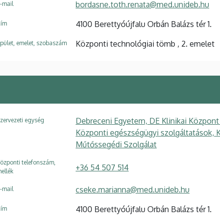
bordasne.toth.renata@med.unideb.hu
-mail
4100 Berettyóújfalu Orbán Balázs tér 1.
ím
Központi technológiai tömb , 2. emelet
pület, emelet, szobaszám
Debreceni Egyetem, DE Klinikai Központ
zervezeti egység
Központi egészségügyi szolgáltatások, 
Műtőssegédi Szolgálat
özponti telefonszám,
+36 54 507 514
ellék
cseke.marianna@med.unideb.hu
-mail
4100 Berettyóújfalu Orbán Balázs tér 1.
ím