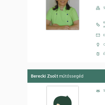
S
K
m
E
C
É
Berecki Zsolt
műtőssegéd
S