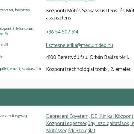
Központi Műtős Szakasszisztensi és Műt
zervezet, beosztás
asszisztens
özponti telefonszám,
+36 54 507 514
ellék
lisztesne.erika@med.unideb.hu
-mail
4100 Berettyóújfalu Orbán Balázs tér 1.
ím
Központi technológiai tömb , 2. emelet
pület, emelet, szobaszám
Debreceni Egyetem, DE Klinikai Központ
zervezeti egység
Központi egészségügyi szolgáltatások, 
Műtőssegédi Szolgálat