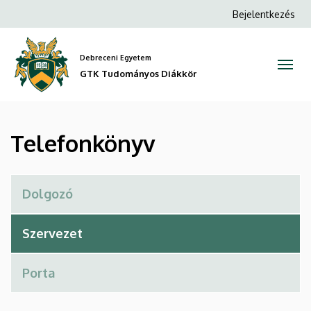
Telefonkönyv
Ugrás
Anonim
Bejelentkezés
a
Felhasználói
|
tartalomra
fiók
Debreceni Egyetem
GTK
menüje
GTK Tudományos Diákkör
Tudományos
Diákkör
Telefonkönyv