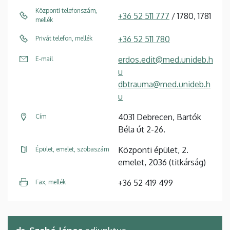
Központi telefonszám,
+36 52 511 777
/ 1780, 1781
mellék
+36 52 511 780
Privát telefon, mellék
erdos.edit@med.unideb.h
E-mail
u
dbtrauma@med.unideb.h
u
4031 Debrecen, Bartók
Cím
Béla út 2-26.
Központi épület, 2.
Épület, emelet, szobaszám
emelet, 2036 (titkárság)
+36 52 419 499
Fax, mellék