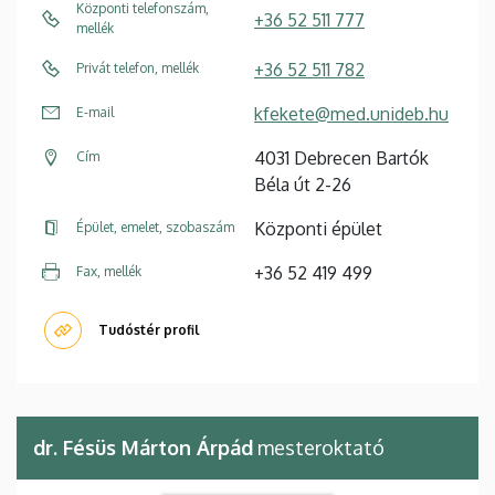
Központi telefonszám,
+36 52 511 777
mellék
+36 52 511 782
Privát telefon, mellék
kfekete@med.unideb.hu
E-mail
4031 Debrecen Bartók
Cím
Béla út 2-26
Központi épület
Épület, emelet, szobaszám
+36 52 419 499
Fax, mellék
Tudóstér profil
dr. Fésüs Márton Árpád
mesteroktató