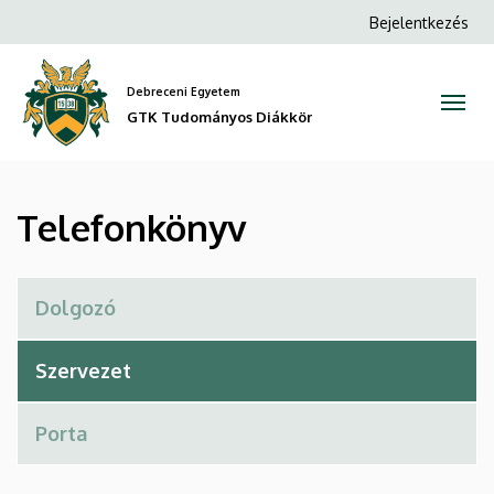
Telefonkönyv
Ugrás
Anonim
Bejelentkezés
a
Felhasználói
|
tartalomra
fiók
Debreceni Egyetem
GTK
menüje
GTK Tudományos Diákkör
Tudományos
Diákkör
Telefonkönyv