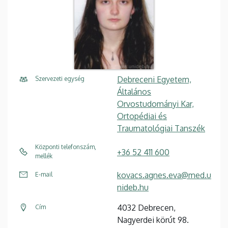
Debreceni Egyetem,
Szervezeti egység
Általános
Orvostudományi Kar,
Ortopédiai és
Traumatológiai Tanszék
Központi telefonszám,
+36 52 411 600
mellék
kovacs.agnes.eva@med.u
E-mail
nideb.hu
4032 Debrecen,
Cím
Nagyerdei körút 98.