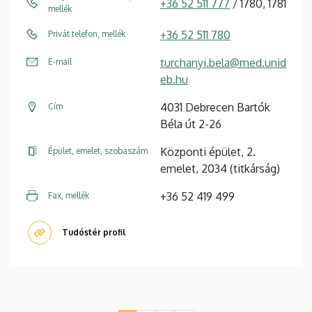
+36 52 511 777
/ 1780, 1781
mellék
+36 52 511 780
Privát telefon, mellék
turchanyi.bela@med.unid
E-mail
eb.hu
4031 Debrecen Bartók
Cím
Béla út 2-26
Központi épület, 2.
Épület, emelet, szobaszám
emelet, 2034 (titkárság)
+36 52 419 499
Fax, mellék
Tudóstér profil
Oldalszámozás