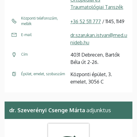
Traumatológiai Tanszék
Központi telefonszám,
+36 52 511 777
/ 1145, 1149
mellék
dr.szarukan.istvan@med.u
E-mail
nideb.hu
4031 Debrecen, Bartók
Cím
Béla út 2-26.
Központi épület, 3.
Épület, emelet, szobaszám
emelet, 3056 C
dr. Szeverényi Csenge Márta
adjunktus