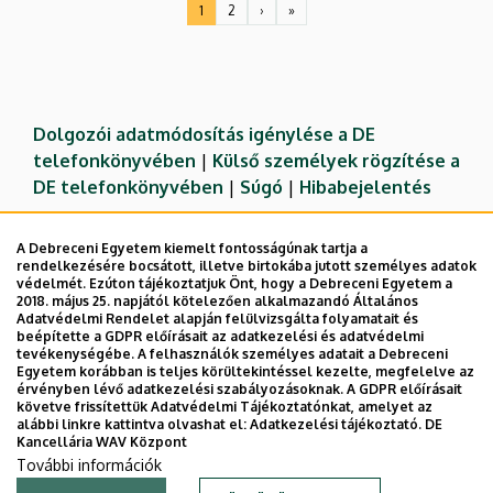
1
2
›
»
Jelenlegi
Oldal
Következő
Utolsó
oldal
oldal
oldal
Dolgozói adatmódosítás igénylése a DE
telefonkönyvében
|
Külső személyek rögzítése a
DE telefonkönyvében
|
Súgó
|
Hibabejelentés
A Debreceni Egyetem kiemelt fontosságúnak tartja a
rendelkezésére bocsátott, illetve birtokába jutott személyes adatok
védelmét. Ezúton tájékoztatjuk Önt, hogy a Debreceni Egyetem a
2018. május 25. napjától kötelezően alkalmazandó Általános
Adatvédelmi Rendelet alapján felülvizsgálta folyamatait és
beépítette a GDPR előírásait az adatkezelési és adatvédelmi
tevékenységébe. A felhasználók személyes adatait a Debreceni
Egyetem korábban is teljes körültekintéssel kezelte, megfelelve az
érvényben lévő adatkezelési szabályozásoknak. A GDPR előírásait
követve frissítettük Adatvédelmi Tájékoztatónkat, amelyet az
Adatvédelem
Adatvédelem
alábbi linkre kattintva olvashat el:
Adatkezelési tájékoztató.
DE
Kancellária WAV Központ
Technikai információk
További információk