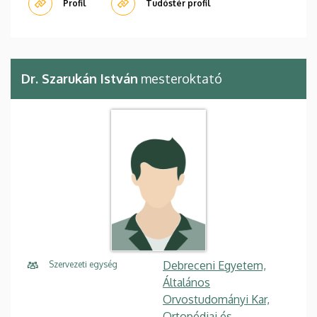
Profil
Tudóstér profil
Dr. Szarukán István
mesteroktató
Debreceni Egyetem,
Szervezeti egység
Általános
Orvostudományi Kar,
Ortopédiai és