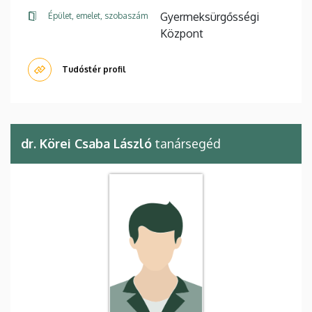
Gyermeksürgősségi
Épület, emelet, szobaszám
Központ
Tudóstér profil
dr. Körei Csaba László
tanársegéd