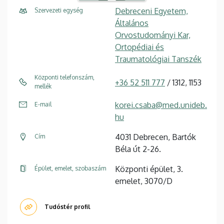
Debreceni Egyetem,
Szervezeti egység
Általános
Orvostudományi Kar,
Ortopédiai és
Traumatológiai Tanszék
Központi telefonszám,
+36 52 511 777
/ 1312, 1153
mellék
korei.csaba@med.unideb.
E-mail
hu
4031 Debrecen, Bartók
Cím
Béla út 2-26.
Központi épület, 3.
Épület, emelet, szobaszám
emelet, 3070/D
Tudóstér profil