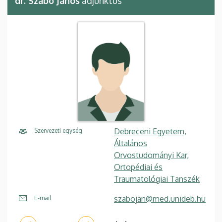
dr. Szabó János
adjunktus
Debreceni Egyetem,
Szervezeti egység
Általános
Orvostudományi Kar,
Ortopédiai és
Traumatológiai Tanszék
szabojan@med.unideb.hu
E-mail