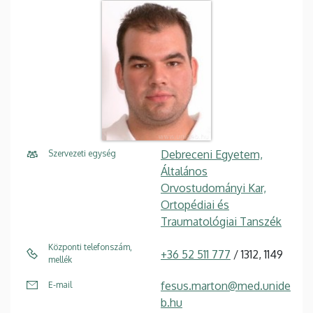
Debreceni Egyetem,
Szervezeti egység
Általános
Orvostudományi Kar,
Ortopédiai és
Traumatológiai Tanszék
Központi telefonszám,
+36 52 511 777
/ 1312, 1149
mellék
fesus.marton@med.unide
E-mail
b.hu