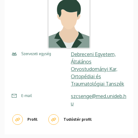
Debreceni Egyetem,
Szervezeti egység
Általános
Orvostudományi Kar,
Ortopédiai és
Traumatológiai Tanszék
szcsenge@med.unideb.h
E-mail
u
Profil
Tudóstér profil