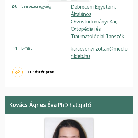
Debreceni Egyetem,
Szervezeti egység
Általános
Orvostudományi Kar,
Ortopédiai és
Traumatológiai Tanszék
karacsonyi.zoltan@med.u
E-mail
nideb.hu
Tudóstér profil
Kovács Ágnes Éva
PhD hallgató