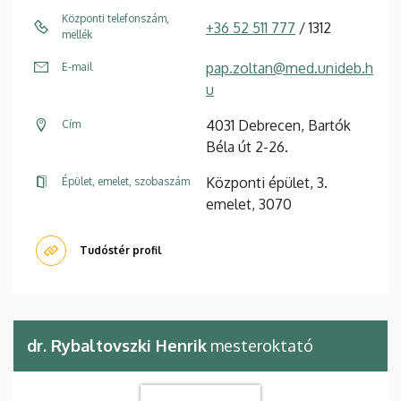
Központi telefonszám,
+36 52 511 777
/ 1312
mellék
pap.zoltan@med.unideb.h
E-mail
u
4031 Debrecen, Bartók
Cím
Béla út 2-26.
Központi épület, 3.
Épület, emelet, szobaszám
emelet, 3070
Tudóstér profil
dr. Rybaltovszki Henrik
mesteroktató