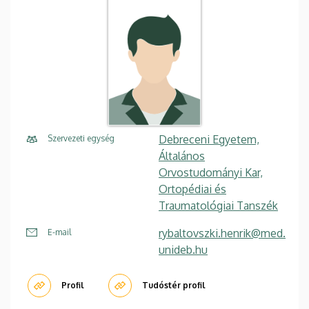
Debreceni Egyetem,
Szervezeti egység
Általános
Orvostudományi Kar,
Ortopédiai és
Traumatológiai Tanszék
rybaltovszki.henrik@med.
E-mail
unideb.hu
Profil
Tudóstér profil