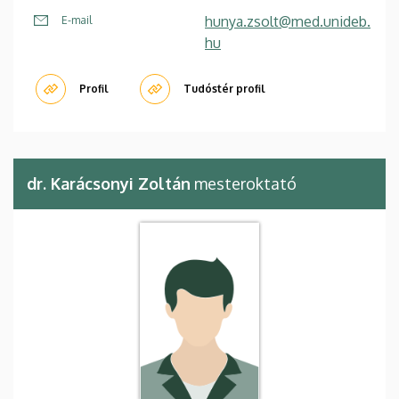
hunya.zsolt@med.unideb.
E-mail
hu
Profil
Tudóstér profil
dr. Karácsonyi Zoltán
mesteroktató