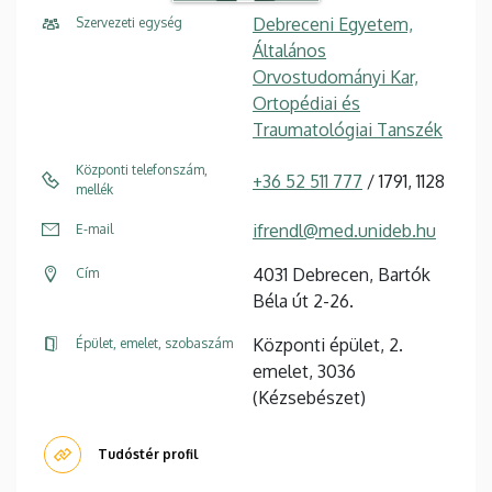
Debreceni Egyetem,
Szervezeti egység
Általános
Orvostudományi Kar,
Ortopédiai és
Traumatológiai Tanszék
Központi telefonszám,
+36 52 511 777
/ 1791, 1128
mellék
ifrendl@med.unideb.hu
E-mail
4031 Debrecen, Bartók
Cím
Béla út 2-26.
Központi épület, 2.
Épület, emelet, szobaszám
emelet, 3036
(Kézsebészet)
Tudóstér profil