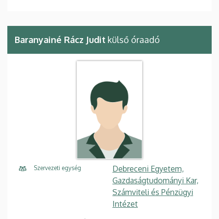
Baranyainé Rácz Judit
külső óraadó
Debreceni Egyetem,
Szervezeti egység
Gazdaságtudományi Kar,
Számviteli és Pénzügyi
Intézet