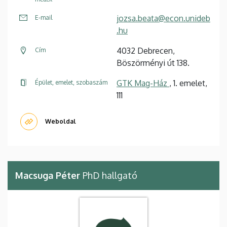
jozsa.beata@econ.unideb
E-mail
.hu
4032 Debrecen,
Cím
Böszörményi út 138.
GTK Mag-Ház
, 1. emelet,
Épület, emelet, szobaszám
111
Weboldal
Macsuga Péter
PhD hallgató