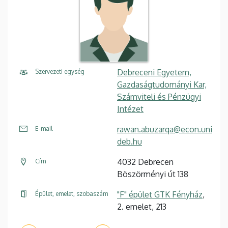
Debreceni Egyetem,
Szervezeti egység
Gazdaságtudományi Kar,
Számviteli és Pénzügyi
Intézet
rawan.abuzarqa@econ.uni
E-mail
deb.hu
4032 Debrecen
Cím
Böszörményi út 138
"F" épület GTK Fényház
,
Épület, emelet, szobaszám
2. emelet, 213