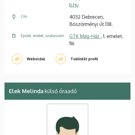
b.hu
4032 Debrecen,
Cím
Böszörményi út 138.
GTK Mag-Ház
, 1. emelet,
Épület, emelet, szobaszám
116
Weboldal
Tudóstér profil
Elek Melinda
külső óraadó