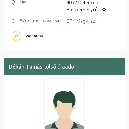
4032 Debrecen
Cím
Böszörményi út 138
GTK Mag-Ház
Épület, emelet, szobaszám
Weboldal
Dékán Tamás
külső óraadó