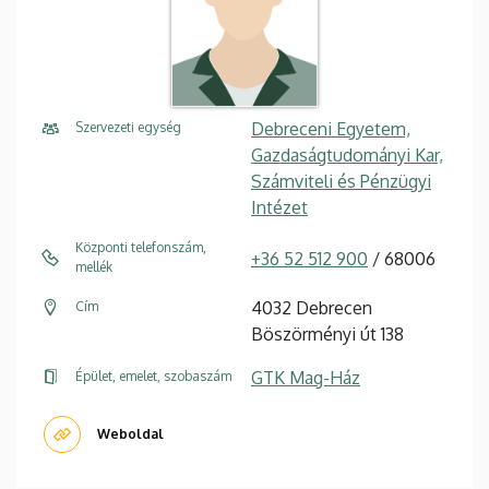
Debreceni Egyetem,
Szervezeti egység
Gazdaságtudományi Kar,
Számviteli és Pénzügyi
Intézet
Központi telefonszám,
+36 52 512 900
/ 68006
mellék
4032 Debrecen
Cím
Böszörményi út 138
GTK Mag-Ház
Épület, emelet, szobaszám
Weboldal