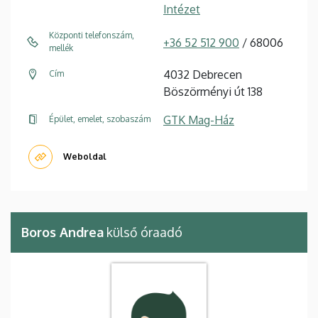
Intézet
Központi telefonszám,
+36 52 512 900
/ 68006
mellék
4032 Debrecen
Cím
Böszörményi út 138
GTK Mag-Ház
Épület, emelet, szobaszám
Weboldal
Boros Andrea
külső óraadó