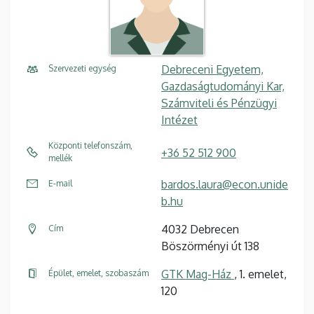
Debreceni Egyetem,
Szervezeti egység
Gazdaságtudományi Kar,
Számviteli és Pénzügyi
Intézet
Központi telefonszám,
+36 52 512 900
mellék
bardos.laura@econ.unide
E-mail
b.hu
4032 Debrecen
Cím
Böszörményi út 138
GTK Mag-Ház
, 1. emelet,
Épület, emelet, szobaszám
120