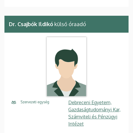
Dr. Csajbók Ildikó
külső óraadó
Debreceni Egyetem,
Szervezeti egység
Gazdaságtudományi Kar,
Számviteli és Pénzügyi
Intézet