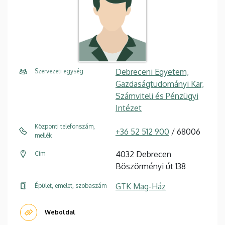
Debreceni Egyetem,
Szervezeti egység
Gazdaságtudományi Kar,
Számviteli és Pénzügyi
Intézet
Központi telefonszám,
+36 52 512 900
/ 68006
mellék
4032 Debrecen
Cím
Böszörményi út 138
GTK Mag-Ház
Épület, emelet, szobaszám
Weboldal