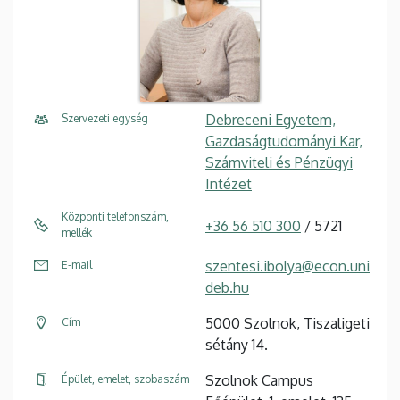
Debreceni Egyetem,
Szervezeti egység
Gazdaságtudományi Kar,
Számviteli és Pénzügyi
Intézet
Központi telefonszám,
+36 56 510 300
/ 5721
mellék
szentesi.ibolya@econ.uni
E-mail
deb.hu
5000 Szolnok, Tiszaligeti
Cím
sétány 14.
Szolnok Campus
Épület, emelet, szobaszám