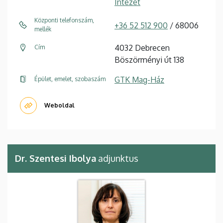
Intézet
Központi telefonszám,
+36 52 512 900
/ 68006
mellék
4032 Debrecen
Cím
Böszörményi út 138
GTK Mag-Ház
Épület, emelet, szobaszám
Weboldal
Dr. Szentesi Ibolya
adjunktus