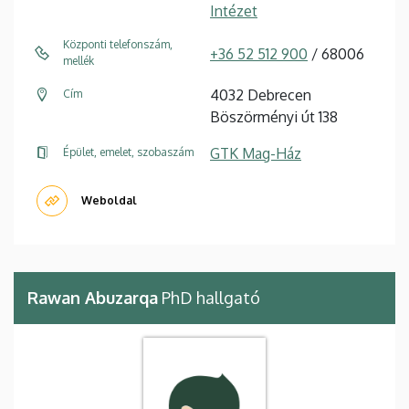
Intézet
Központi telefonszám,
+36 52 512 900
/ 68006
mellék
4032 Debrecen
Cím
Böszörményi út 138
GTK Mag-Ház
Épület, emelet, szobaszám
Weboldal
Rawan Abuzarqa
PhD hallgató