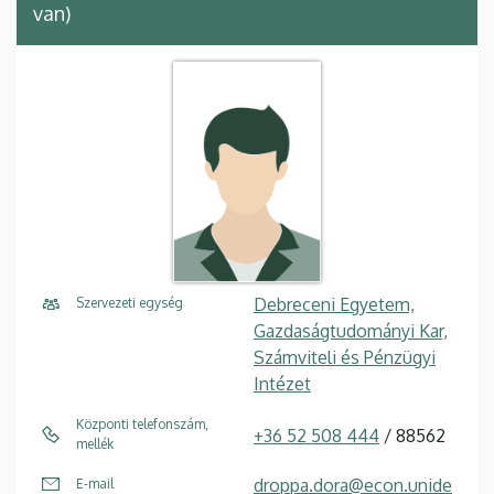
van)
Debreceni Egyetem,
Szervezeti egység
Gazdaságtudományi Kar,
Számviteli és Pénzügyi
Intézet
Központi telefonszám,
+36 52 508 444
/ 88562
mellék
droppa.dora@econ.unide
E-mail