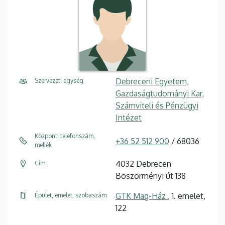
Debreceni Egyetem,
Szervezeti egység
Gazdaságtudományi Kar,
Számviteli és Pénzügyi
Intézet
Központi telefonszám,
+36 52 512 900
/ 68036
mellék
4032 Debrecen
Cím
Böszörményi út 138
GTK Mag-Ház
, 1. emelet,
Épület, emelet, szobaszám
122