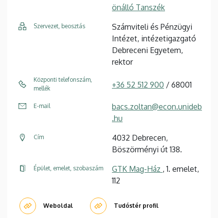
önálló Tanszék
Számviteli és Pénzügyi
Szervezet, beosztás
Intézet, intézetigazgató
Debreceni Egyetem,
rektor
Központi telefonszám,
+36 52 512 900
/ 68001
mellék
bacs.zoltan@econ.unideb
E-mail
.hu
4032 Debrecen,
Cím
Böszörményi út 138.
GTK Mag-Ház
, 1. emelet,
Épület, emelet, szobaszám
112
Weboldal
Tudóstér profil