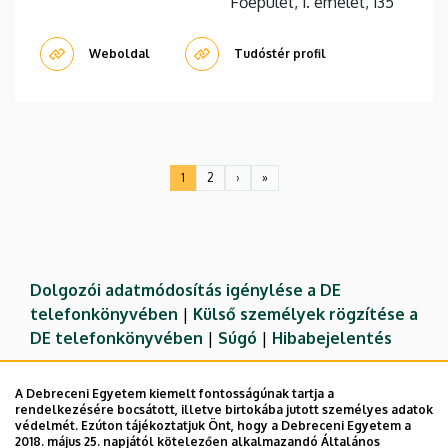
Főépület, 1. emelet, 135
Weboldal
Tudóstér profil
Oldalszámozás
1
2
›
»
Jelenlegi
Oldal
Következő
Utolsó
oldal
oldal
oldal
Dolgozói adatmódosítás igénylése a DE
telefonkönyvében
|
Külső személyek rögzítése a
DE telefonkönyvében
|
Súgó
|
Hibabejelentés
A Debreceni Egyetem kiemelt fontosságúnak tartja a
rendelkezésére bocsátott, illetve birtokába jutott személyes adatok
védelmét. Ezúton tájékoztatjuk Önt, hogy a Debreceni Egyetem a
2018. május 25. napjától kötelezően alkalmazandó Általános