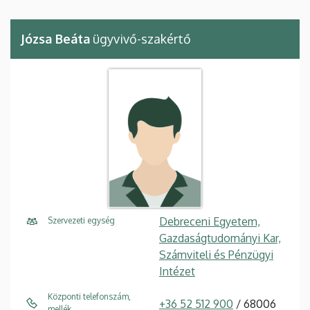
Józsa Beáta
ügyvivő-szakértő
Debreceni Egyetem,
Szervezeti egység
Gazdaságtudományi Kar,
Számviteli és Pénzügyi
Intézet
Központi telefonszám,
+36 52 512 900
/ 68006
mellék