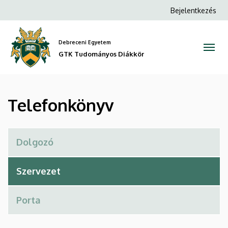
Telefonkönyv
Ugrás
Anonim
Bejelentkezés
a
Felhasználói
|
tartalomra
fiók
Debreceni Egyetem
GTK
menüje
GTK Tudományos Diákkör
Tudományos
Diákkör
Telefonkönyv