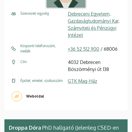
Debreceni Egyetem,
Szervezeti egység
Gazdaságtudományi Kar,
Számviteli és Pénzügyi
Intézet
Központi telefonszám,
+36 52 512 900
/ 68006
mellék
4032 Debrecen
Cím
Böszörményi út 138
GTK Mag-Ház
Épület, emelet, szobaszám
Weboldal
Droppa Dóra
PhD hallgató (Jelenleg CSED-en