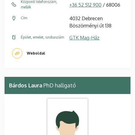
Központi telefonszám,
+36 52 512 900
/ 68006
mellék
4032 Debrecen
Cím
Böszörményi út 138
GTK Mag-Ház
Épület, emelet, szobaszám
Weboldal
Bárdos Laura
PhD hallgató