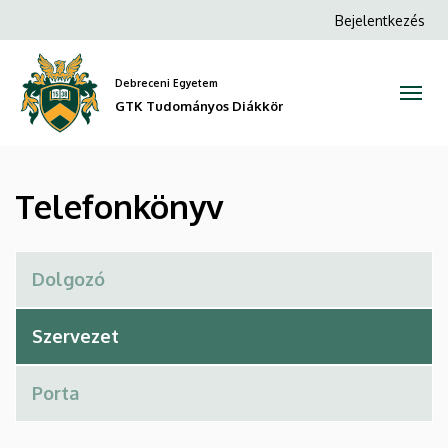
Telefonkönyv
Ugrás
Anonim
Bejelentkezés
a
Felhasználói
|
tartalomra
fiók
Debreceni Egyetem
GTK
menüje
GTK Tudományos Diákkör
Tudományos
Diákkör
Telefonkönyv