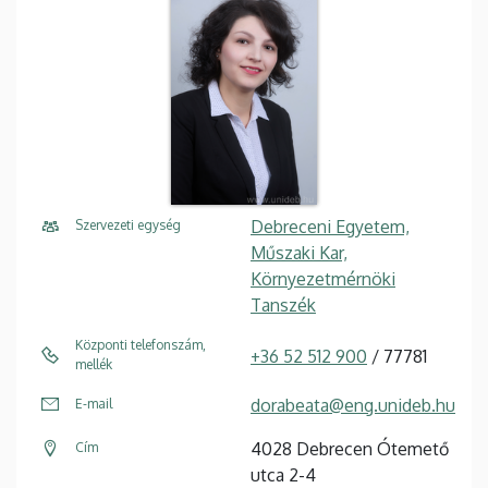
Debreceni Egyetem,
Szervezeti egység
Műszaki Kar,
Környezetmérnöki
Tanszék
Központi telefonszám,
+36 52 512 900
/ 77781
mellék
dorabeata@eng.unideb.hu
E-mail
4028 Debrecen Ótemető
Cím
utca 2-4