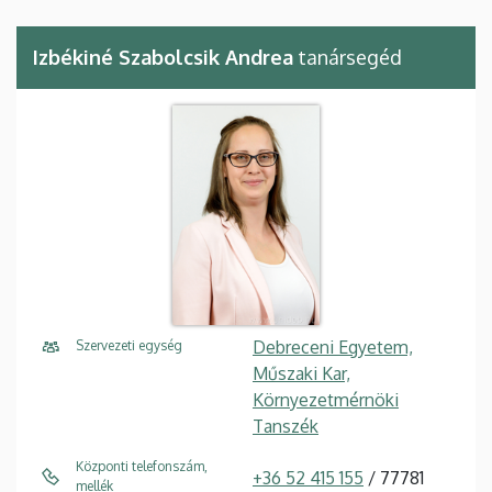
Izbékiné Szabolcsik Andrea
tanársegéd
Debreceni Egyetem,
Szervezeti egység
Műszaki Kar,
Környezetmérnöki
Tanszék
Központi telefonszám,
+36 52 415 155
/ 77781
mellék