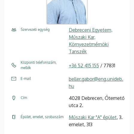
Debreceni Egyetem,
Szervezeti egység
Műszaki Kar,
Környezetmérnöki
Tanszék
Központi telefonszám,
+36 52 415 155
/ 77831
mellék
beller.gabor@eng.unideb.
E-mail
hu
4028 Debrecen, Ótemető
Cím
utca 2.
Műszaki Kar "A" épület
, 3.
Épület, emelet, szobaszám
emelet, 313