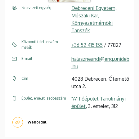
Debreceni Egyetem,
Szervezeti egység
Műszaki Kar,
Környezetmérnöki
Tanszék
Központi telefonszám,
+36 52 415 155
/ 77827
mellék
halaszneandi@eng.unideb
E-mail
.hu
4028 Debrecen, Ótemető
Cím
utca 2.
"A" Főépület Tanulmányi
Épület, emelet, szobaszám
épület
, 3. emelet, 312
Weboldal