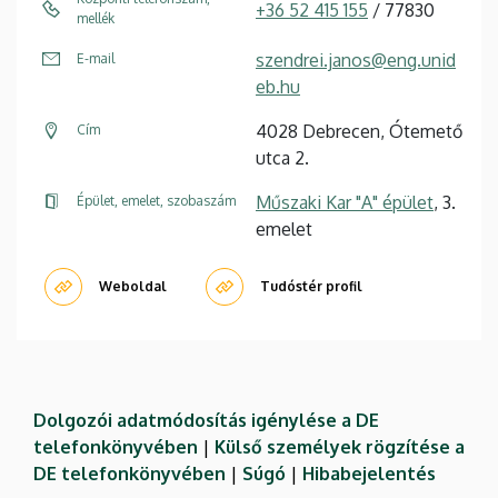
+36 52 415 155
/ 77830
mellék
szendrei.janos@eng.unid
E-mail
eb.hu
4028 Debrecen, Ótemető
Cím
utca 2.
Műszaki Kar "A" épület
, 3.
Épület, emelet, szobaszám
emelet
Weboldal
Tudóstér profil
Dolgozói adatmódosítás igénylése a DE
telefonkönyvében
|
Külső személyek rögzítése a
DE telefonkönyvében
|
Súgó
|
Hibabejelentés