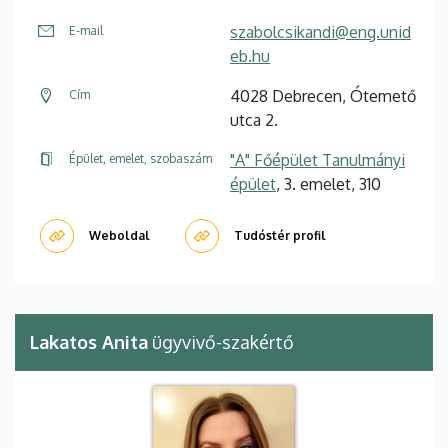
szabolcsikandi@eng.unid
E-mail
eb.hu
4028 Debrecen, Ótemető
Cím
utca 2.
"A" Főépület Tanulmányi
Épület, emelet, szobaszám
épület
, 3. emelet, 310
Weboldal
Tudóstér profil
Lakatos Anita
ügyvivő-szakértő