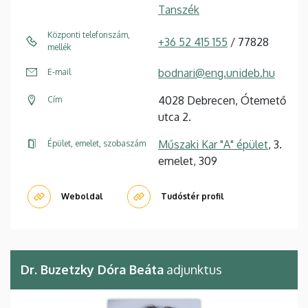
Tanszék
Központi telefonszám,
+36 52 415 155
/ 77828
mellék
bodnari@eng.unideb.hu
E-mail
4028 Debrecen, Ótemető
Cím
utca 2.
Műszaki Kar "A" épület
, 3.
Épület, emelet, szobaszám
emelet, 309
Weboldal
Tudóstér profil
Dr. Buzetzky Dóra Beáta
adjunktus