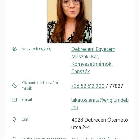
Debreceni Egyetem,
Szervezeti egység
Műszaki Kar,
Környezetmérnöki
Tanszék
Központi telefonszám,
+36 52 512 900
/ 77827
mellék
lakatos.anita@eng.unideb
E-mail
.hu
4028 Debrecen Ótemető
Cím
utca 2-4