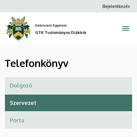
Telefonkönyv
Ugrás
Anonim
Bejelentkezés
a
Felhasználói
|
tartalomra
fiók
Debreceni Egyetem
GTK
menüje
GTK Tudományos Diákkör
Tudományos
Diákkör
Telefonkönyv