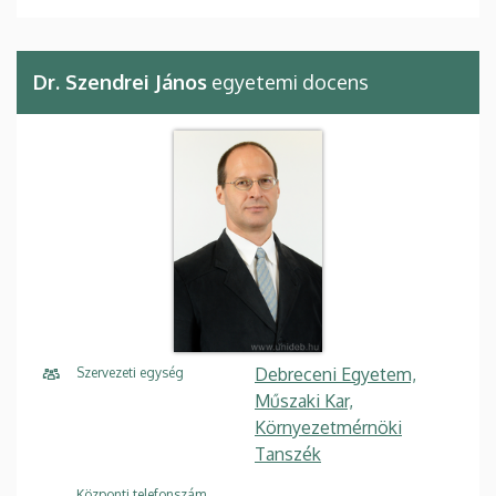
Dr. Szendrei János
egyetemi docens
Debreceni Egyetem,
Szervezeti egység
Műszaki Kar,
Környezetmérnöki
Tanszék
Központi telefonszám,