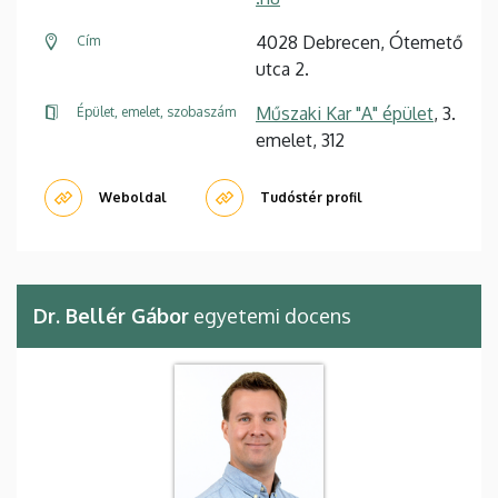
4028 Debrecen, Ótemető
Cím
utca 2.
Műszaki Kar "A" épület
, 3.
Épület, emelet, szobaszám
emelet, 312
Weboldal
Tudóstér profil
Dr. Bellér Gábor
egyetemi docens