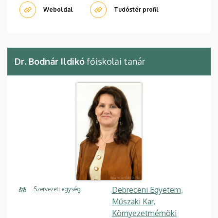
Weboldal
Tudóstér profil
Dr. Bodnár Ildikó
főiskolai tanár
Debreceni Egyetem,
Szervezeti egység
Műszaki Kar,
Környezetmérnöki