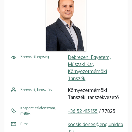
Debreceni Egyetem,
Szervezeti egység
Műszaki Kar,
Környezetmérnöki
Tanszék
Környezetmérnöki
Szervezet, beosztás
Tanszék, tanszékvezető
Központi telefonszám,
+36 52 415 155
/ 77825
mellék
kocsis.denes@eng.unideb
E-mail
.hu