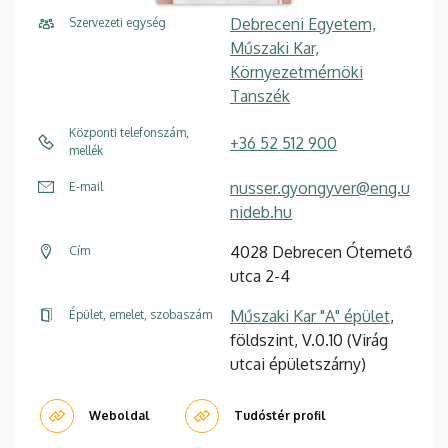
Debreceni Egyetem,
Szervezeti egység
Műszaki Kar,
Környezetmérnöki
Tanszék
Központi telefonszám,
+36 52 512 900
mellék
nusser.gyongyver@eng.u
E-mail
nideb.hu
4028 Debrecen Ótemető
Cím
utca 2-4
Műszaki Kar "A" épület
,
Épület, emelet, szobaszám
földszint, V.0.10 (Virág
utcai épületszárny)
Weboldal
Tudóstér profil