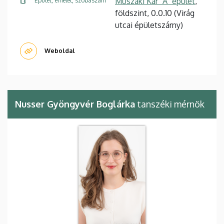
Műszaki Kar "A" épület
,
Épület, emelet, szobaszám
földszint, 0.0.10 (Virág
utcai épületszárny)
Weboldal
Nusser Gyöngyvér Boglárka
tanszéki mérnök