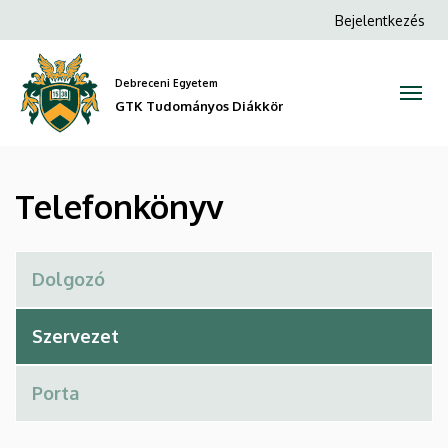
Telefonkönyv
Ugrás
Anonim
Bejelentkezés
a
Felhasználói
|
tartalomra
fiók
Debreceni Egyetem
GTK
menüje
GTK Tudományos Diákkör
Tudományos
Diákkör
Telefonkönyv