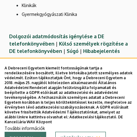
Klinikák
Gyermekgyógyászati Klinika
Dolgozói adatmódosítás igénylése a DE
telefonkönyvében
|
Külső személyek rögzítése a
DE telefonkönyvében
|
Súgó
|
Hibabejelentés
A Debreceni Egyetem kiemelt fontosságúnak tartja a
rendelkezésére bocsátott, illetve birtokába jutott személyes adatok
védelmét. Ezúton tájékoztatjuk Önt, hogy a Debreceni Egyetem a
2018. május 25. napjától kötelezően alkalmazandó Általános
Adatvédelmi Rendelet alapján felülvizsgálta folyamatait és
beépítette a GDPR előírásait az adatkezelési és adatvédelmi
tevékenységébe. A felhasználók személyes adatait a Debreceni
Egyetem korábban is teljes körültekintéssel kezelte, megfelelve az
érvényben lévő adatkezelési szabályozásoknak. A GDPR előírásait
követve frissítettük Adatvédelmi Tájékoztatónkat, amelyet az
Adatvédelem
Adatvédelem
alábbi linkre kattintva olvashat el:
Adatkezelési tájékoztató.
DE
Kancellária WAV Központ
Technikai információk
További információk