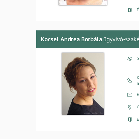
É
Kocsel Andrea Borbála
ügyvivő-szaké
S
K
m
E
C
É