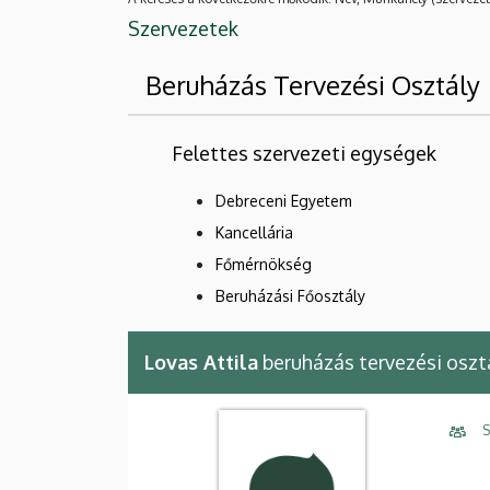
Szervezetek
Beruházás Tervezési Osztály
Felettes szervezeti egységek
Debreceni Egyetem
Kancellária
Főmérnökség
Beruházási Főosztály
Lovas Attila
beruházás tervezési oszt
S