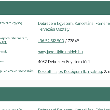
Debreceni Egyetem, Kancellária, Főmérn
zervezeti egység
Tervezési Osztály
özponti telefonszám,
+36 52 512 900
/ 72849
ellék
nagy.janos@fin.unideb.hu
-mail
4032 Debrecen Egyetem tér 1
ím
Kossuth Lajos Kollégium II., nyaktag
, 2.
pület, emelet, szobaszám
zervezeti egység