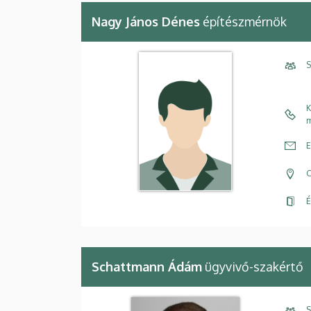
Nagy János Dénes
építészmérnök
S
K
m
E
C
É
Schattmann Ádám
ügyvivő-szakértő
S