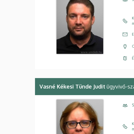
K
m
E
C
É
Vasné Kékesi Tünde Judit
ügyvivő-sz
S
K
m