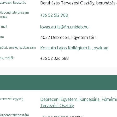
Beruházás Tervezési Osztály, beruházás-
zervezet, beosztás
özponti telefonszám,
+36 52 512 900
ellék
lovas.attila@fin.unideb.hu
-mail
4032 Debrecen, Egyetem tér 1.
ím
Kossuth Lajos Kollégium II., nyaktag
pület, emelet, szobaszám
+36 52 326 588
ax, mellék
Debreceni Egyetem, Kancellária, Főmérn
zervezeti egység
Tervezési Osztály
özponti telefonszám,