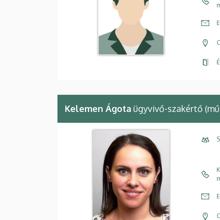
m
E
C
É
Kelemen Ágota
ügyvivő-szakértő (műs
S
K
m
E
C