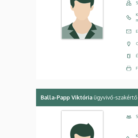
S
K
m
E
C
É
F
Balla-Papp Viktória
ügyvivő-szakértő
S
K