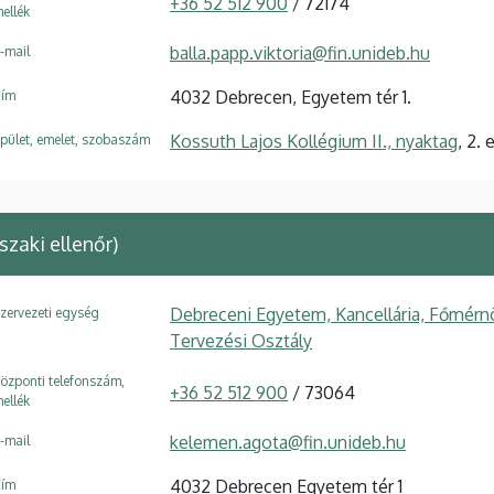
+36 52 512 900
/ 72174
ellék
balla.papp.viktoria@fin.unideb.hu
-mail
4032 Debrecen, Egyetem tér 1.
ím
Kossuth Lajos Kollégium II., nyaktag
, 2.
pület, emelet, szobaszám
zaki ellenőr)
Debreceni Egyetem, Kancellária, Főmérn
zervezeti egység
Tervezési Osztály
özponti telefonszám,
+36 52 512 900
/ 73064
ellék
kelemen.agota@fin.unideb.hu
-mail
4032 Debrecen Egyetem tér 1
ím