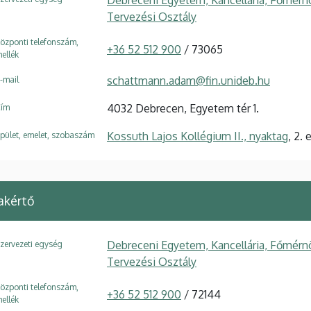
Debreceni Egyetem, Kancellária, Főmérn
Tervezési Osztály
özponti telefonszám,
+36 52 512 900
/ 73065
ellék
schattmann.adam@fin.unideb.hu
-mail
4032 Debrecen, Egyetem tér 1.
ím
Kossuth Lajos Kollégium II., nyaktag
, 2.
pület, emelet, szobaszám
akértő
Debreceni Egyetem, Kancellária, Főmérn
zervezeti egység
Tervezési Osztály
özponti telefonszám,
+36 52 512 900
/ 72144
ellék