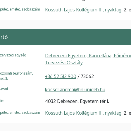
Kossuth Lajos Kollégium II., nyaktag
, 2.
pület, emelet, szobaszám
rtő
Debreceni Egyetem, Kancellária, Főmérn
zervezeti egység
Tervezési Osztály
özponti telefonszám,
+36 52 512 900
/ 73062
ellék
kocsel.andrea@fin.unideb.hu
-mail
4032 Debrecen, Egyetem tér 1.
ím
Kossuth Lajos Kollégium II., nyaktag
, 2.
pület, emelet, szobaszám