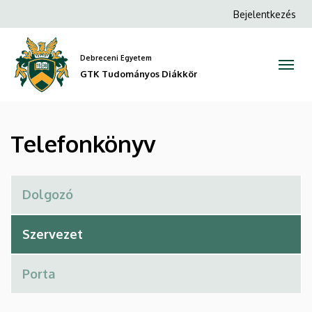
Telefonkönyv
Ugrás
Anonim
Bejelentkezés
a
Felhasználói
|
tartalomra
fiók
Debreceni Egyetem
GTK
menüje
GTK Tudományos Diákkör
Tudományos
Diákkör
Telefonkönyv