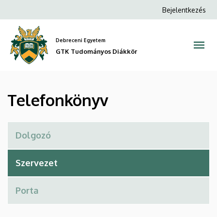
Telefonkönyv
Ugrás
Anonim
Bejelentkezés
a
Felhasználói
|
tartalomra
fiók
Debreceni Egyetem
GTK
menüje
GTK Tudományos Diákkör
Tudományos
Diákkör
Telefonkönyv