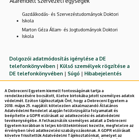
Alárendelt szervezeti egységek
Gazdálkodás- és Szervezéstudományok Doktori
Iskola
Marton Géza Állam- és Jogtudományok Doktori
Iskola
Dolgozói adatmódosítás igénylése a DE
telefonkönyvében
|
Külső személyek rögzítése a
DE telefonkönyvében
|
Súgó
|
Hibabejelentés
A Debreceni Egyetem kiemelt fontosságúnak tartja a
rendelkezésére bocsátott, illetve birtokába jutott személyes adatok
védelmét. Ezúton tájékoztatjuk Önt, hogy a Debreceni Egyetem a
2018. május 25. napjától kötelezően alkalmazandó Általános
Adatvédelmi Rendelet alapján felülvizsgálta folyamatait és
beépítette a GDPR előírásait az adatkezelési és adatvédelmi
tevékenységébe. A felhasználók személyes adatait a Debreceni
Egyetem korábban is teljes körültekintéssel kezelte, megfelelve az
érvényben lévő adatkezelési szabályozásoknak. A GDPR előírásait
követve frissítettük Adatvédelmi Tájékoztatónkat, amelyet az
Adatvédelem