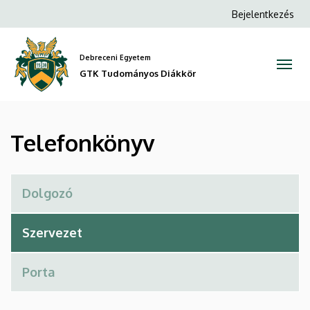
Telefonkönyv
Ugrás
Anonim
Bejelentkezés
a
Felhasználói
|
tartalomra
fiók
Debreceni Egyetem
GTK
menüje
GTK Tudományos Diákkör
Tudományos
Diákkör
Telefonkönyv