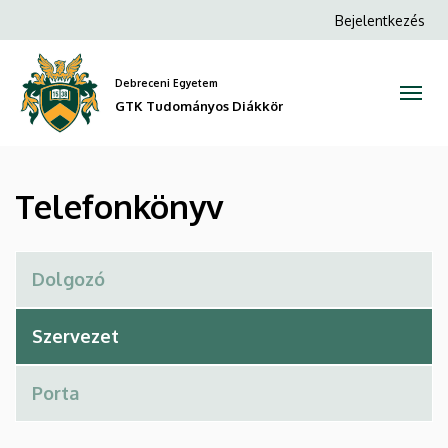
Telefonkönyv
Ugrás
Anonim
Bejelentkezés
a
Felhasználói
|
tartalomra
fiók
Debreceni Egyetem
GTK
menüje
GTK Tudományos Diákkör
Tudományos
Diákkör
Telefonkönyv