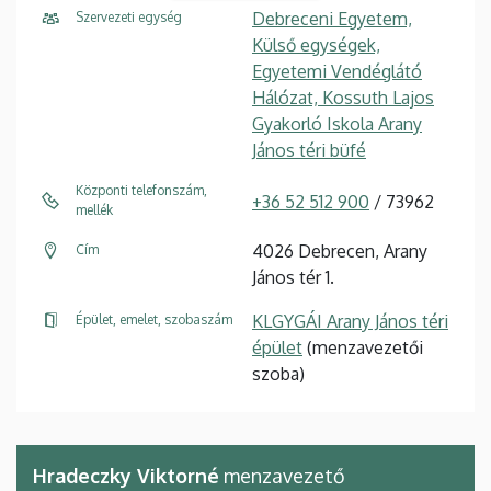
Debreceni Egyetem,
Szervezeti egység
Külső egységek,
Egyetemi Vendéglátó
Hálózat, Kossuth Lajos
Gyakorló Iskola Arany
János téri büfé
Központi telefonszám,
+36 52 512 900
/ 73962
mellék
4026 Debrecen, Arany
Cím
János tér 1.
KLGYGÁI Arany János téri
Épület, emelet, szobaszám
épület
(menzavezetői
szoba)
Hradeczky Viktorné
menzavezető