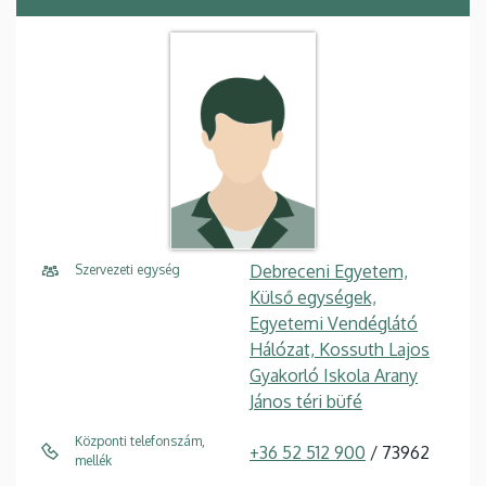
Debreceni Egyetem,
Szervezeti egység
Külső egységek,
Egyetemi Vendéglátó
Hálózat, Kossuth Lajos
Gyakorló Iskola Arany
János téri büfé
Központi telefonszám,
+36 52 512 900
/ 73962
mellék