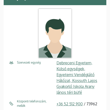
Debreceni Egyetem,
Szervezeti egység
Külső egységek,
Egyetemi Vendéglátó
Hálózat, Kossuth Lajos
Gyakorló Iskola Arany
János téri büfé
Központi telefonszám,
+36 52 512 900
/ 73962
mellék