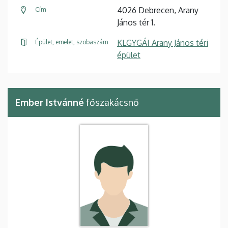
4026 Debrecen, Arany
Cím
János tér 1.
KLGYGÁI Arany János téri
Épület, emelet, szobaszám
épület
Ember Istvánné
főszakácsnő