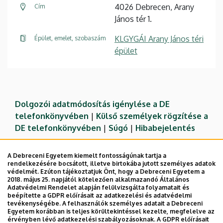
4026 Debrecen, Arany
Cím
János tér 1.
KLGYGÁI Arany János téri
Épület, emelet, szobaszám
épület
Dolgozói adatmódosítás igénylése a DE
telefonkönyvében
|
Külső személyek rögzítése a
DE telefonkönyvében
|
Súgó
|
Hibabejelentés
A Debreceni Egyetem kiemelt fontosságúnak tartja a
rendelkezésére bocsátott, illetve birtokába jutott személyes adatok
védelmét. Ezúton tájékoztatjuk Önt, hogy a Debreceni Egyetem a
2018. május 25. napjától kötelezően alkalmazandó Általános
Adatvédelmi Rendelet alapján felülvizsgálta folyamatait és
beépítette a GDPR előírásait az adatkezelési és adatvédelmi
tevékenységébe. A felhasználók személyes adatait a Debreceni
Egyetem korábban is teljes körültekintéssel kezelte, megfelelve az
érvényben lévő adatkezelési szabályozásoknak. A GDPR előírásait