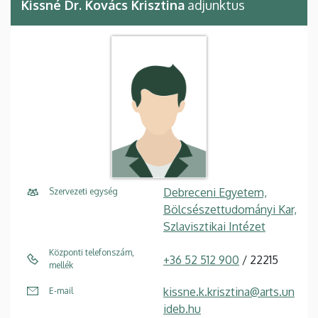
Kissné Dr. Kovács Krisztina
adjunktus
Debreceni Egyetem,
Szervezeti egység
Bölcsészettudományi Kar,
Szlavisztikai Intézet
Központi telefonszám,
+36 52 512 900
/ 22215
mellék
kissne.k.krisztina@arts.un
E-mail
ideb.hu