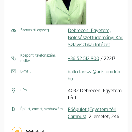
Debreceni Egyetem,
Szervezeti egység
Bölcsészettudományi Kar,
Szlavisztikai Intézet
Központi telefonszám,
+36 52 512 900
/ 22217
mellék
ballo.larisza@arts.unideb.
E-mail
hu
4032 Debrecen, Egyetem
Cím
tér 1.
Főépület (Egyetem téri
Épület, emelet, szobaszám
Campus)
, 2. emelet, 246
Weboldal