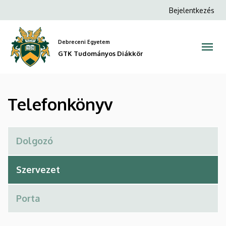
Telefonkönyv
Ugrás
Anonim
Bejelentkezés
a
Felhasználói
|
tartalomra
fiók
Debreceni Egyetem
GTK
menüje
GTK Tudományos Diákkör
Tudományos
Diákkör
Telefonkönyv