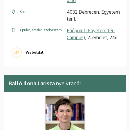
b.hu
4032 Debrecen, Egyetem
Cím
tér 1.
Főépület (Egyetem téri
Épület, emelet, szobaszám
Campus)
, 2. emelet, 246
Weboldal
Balló Ilona Larisza
nyelvtanár