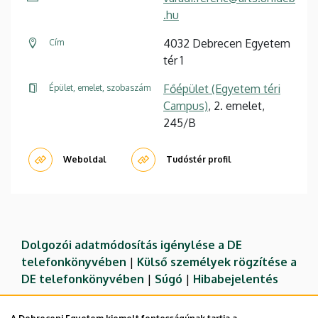
.hu
4032 Debrecen Egyetem
Cím
tér 1
Főépület (Egyetem téri
Épület, emelet, szobaszám
Campus)
, 2. emelet,
245/B
Weboldal
Tudóstér profil
Dolgozói adatmódosítás igénylése a DE
telefonkönyvében
|
Külső személyek rögzítése a
DE telefonkönyvében
|
Súgó
|
Hibabejelentés