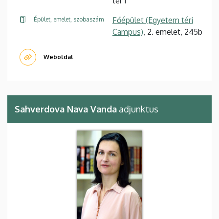
tér 1
Főépület (Egyetem téri
Épület, emelet, szobaszám
Campus)
, 2. emelet, 245b
Weboldal
Sahverdova Nava Vanda
adjunktus