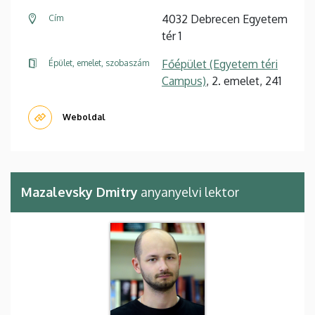
4032 Debrecen Egyetem
Cím
tér 1
Főépület (Egyetem téri
Épület, emelet, szobaszám
Campus)
, 2. emelet, 241
Weboldal
Mazalevsky Dmitry
anyanyelvi lektor