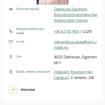
Debreceni Egyetem,
Szervezeti egység
Bölcsészettudományi Kar,
Szlavisztikai Intézet
Központi telefonszám,
+36 52 512 900
/ 22215
mellék
sahverdova.vanda@arts.u
E-mail
nideb.hu
4032 Debrecen, Egyetem
Cím
tér 1.
Főépület (Egyetem téri
Épület, emelet, szobaszám
Campus)
, 2. emelet, 241
Weboldal