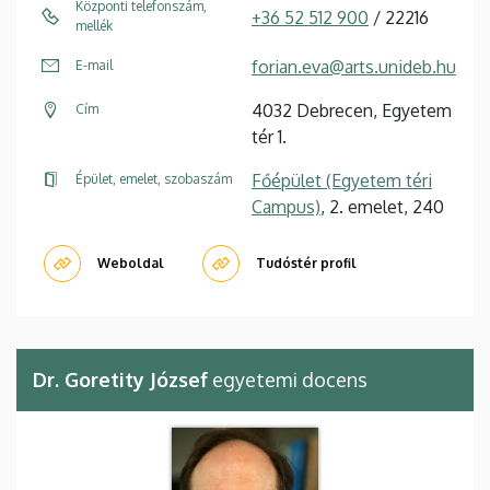
Központi telefonszám,
+36 52 512 900
/ 22216
mellék
forian.eva@arts.unideb.hu
E-mail
4032 Debrecen, Egyetem
Cím
tér 1.
Főépület (Egyetem téri
Épület, emelet, szobaszám
Campus)
, 2. emelet, 240
Weboldal
Tudóstér profil
Dr. Goretity József
egyetemi docens