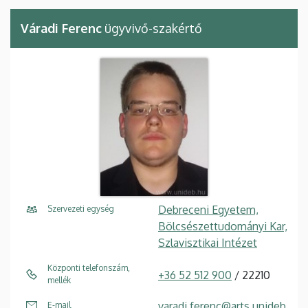
Váradi Ferenc
ügyvivő-szakértő
Debreceni Egyetem,
Szervezeti egység
Bölcsészettudományi Kar,
Szlavisztikai Intézet
Központi telefonszám,
+36 52 512 900
/ 22210
mellék
varadi.ferenc@arts.unideb
E-mail