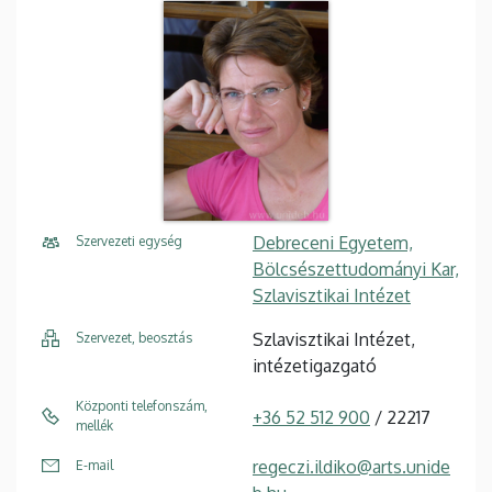
Debreceni Egyetem,
Szervezeti egység
Bölcsészettudományi Kar,
Szlavisztikai Intézet
Szlavisztikai Intézet,
Szervezet, beosztás
intézetigazgató
Központi telefonszám,
+36 52 512 900
/ 22217
mellék
regeczi.ildiko@arts.unide
E-mail