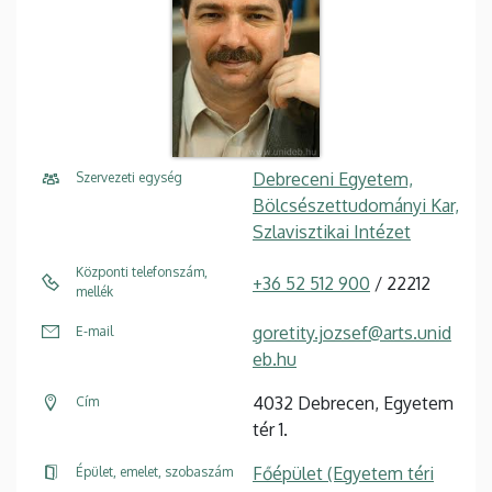
Debreceni Egyetem,
Szervezeti egység
Bölcsészettudományi Kar,
Szlavisztikai Intézet
Központi telefonszám,
+36 52 512 900
/ 22212
mellék
goretity.jozsef@arts.unid
E-mail
eb.hu
4032 Debrecen, Egyetem
Cím
tér 1.
Főépület (Egyetem téri
Épület, emelet, szobaszám