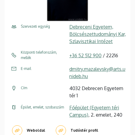
Debreceni Egyetem,
Szervezeti egység
Bölcsészettudományi Kar,
Szlavisztikai Intézet
Központi telefonszám,
+36 52 512 900
/ 22216
mellék
dmitry.mazalevsky@arts.u
E-mail
nideb.hu
4032 Debrecen Egyetem
Cím
tér 1
Főépület (Egyetem téri
Épület, emelet, szobaszám
Campus)
, 2. emelet, 240
Weboldal
Tudóstér profil