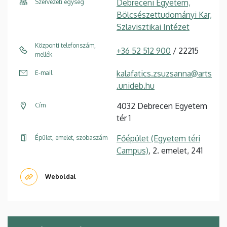
Debreceni Egyetem,
Szervezeti egység
Bölcsészettudományi Kar,
Szlavisztikai Intézet
Központi telefonszám,
+36 52 512 900
/ 22215
mellék
kalafatics.zsuzsanna@arts
E-mail
.unideb.hu
4032 Debrecen Egyetem
Cím
tér 1
Főépület (Egyetem téri
Épület, emelet, szobaszám
Campus)
, 2. emelet, 241
Weboldal