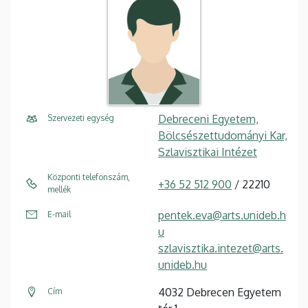
Debreceni Egyetem,
Szervezeti egység
Bölcsészettudományi Kar,
Szlavisztikai Intézet
Központi telefonszám,
+36 52 512 900
/ 22210
mellék
pentek.eva@arts.unideb.h
E-mail
u
szlavisztika.intezet@arts.
unideb.hu
4032 Debrecen Egyetem
Cím