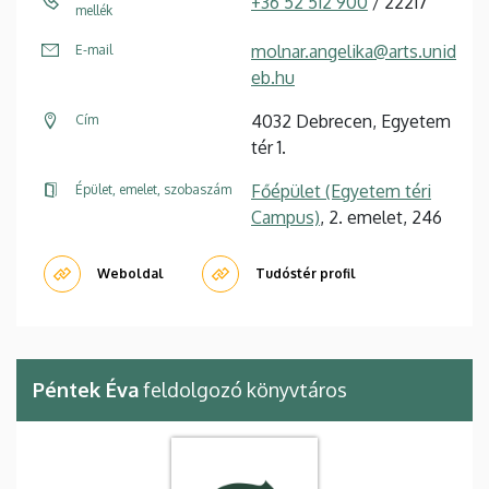
+36 52 512 900
/ 22217
mellék
molnar.angelika@arts.unid
E-mail
eb.hu
4032 Debrecen, Egyetem
Cím
tér 1.
Főépület (Egyetem téri
Épület, emelet, szobaszám
Campus)
, 2. emelet, 246
Weboldal
Tudóstér profil
Péntek Éva
feldolgozó könyvtáros