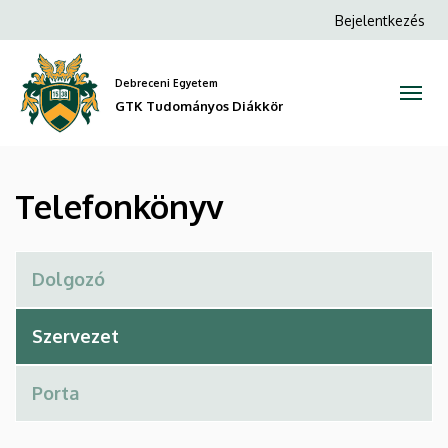
Telefonkönyv
Ugrás
Anonim
Bejelentkezés
a
Felhasználói
|
tartalomra
fiók
Debreceni Egyetem
GTK
menüje
GTK Tudományos Diákkör
Tudományos
Diákkör
Telefonkönyv