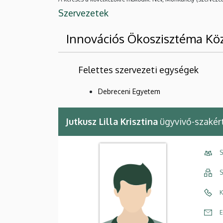
Szervezetek
Innovációs Ökoszisztéma Kö
Felettes szervezeti egységek
Debreceni Egyetem
Jutkusz Lilla Krisztina
ügyvivő-szakér
S
S
K
E