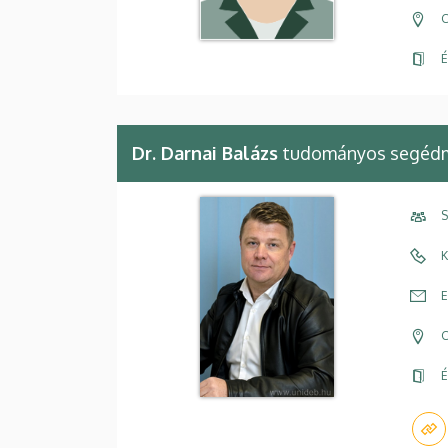
C
É
Dr. Darnai Balázs
tudományos segédm
S
K
E
C
É