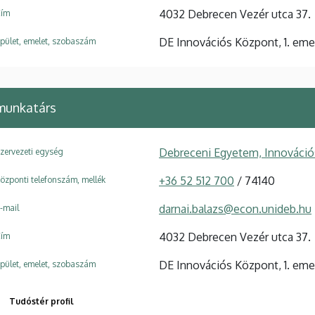
4032 Debrecen Vezér utca 37.
ím
DE Innovációs Központ, 1. emele
pület, emelet, szobaszám
unkatárs
Debreceni Egyetem, Innováci
zervezeti egység
+36 52 512 700
/ 74140
özponti telefonszám, mellék
darnai.balazs@econ.unideb.hu
-mail
4032 Debrecen Vezér utca 37.
ím
DE Innovációs Központ, 1. emele
pület, emelet, szobaszám
Tudóstér profil