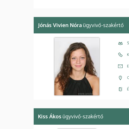
Jónás Vivien Nóra
ügyvivő-szakértő
S
K
E
C
É
Kiss Ákos
ügyvivő-szakértő