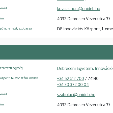
kovacs.nora@unideb.hu
-mail
4032 Debrecen Vezér utca 37.
ím
DE Innovációs Központ, 1. emele
pület, emelet, szobaszám
Debreceni Egyetem, Innováci
zervezeti egység
+36 52 512 700
/ 74140
özponti telefonszám, mellék
+36 30 372 00 04
szabolaci@unideb.hu
-mail
4032 Debrecen Vezér utca 37.
ím