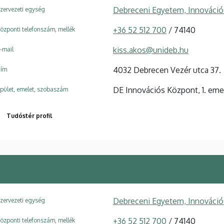
Debreceni Egyetem, Innováci
zervezeti egység
+36 52 512 700
/ 74140
özponti telefonszám, mellék
kiss.akos@unideb.hu
-mail
4032 Debrecen Vezér utca 37.
ím
DE Innovációs Központ, 1. emele
pület, emelet, szobaszám
Tudóstér profil
Debreceni Egyetem, Innováci
zervezeti egység
+36 52 512 700
/ 74140
özponti telefonszám, mellék