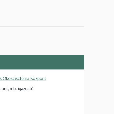
ós Ökoszisztéma Központ
ont, mb. igazgató