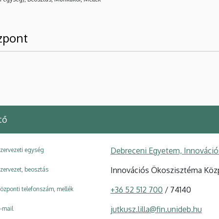
zpont
tő
Debreceni Egyetem, Innováci
zervezeti egység
Innovációs Ökoszisztéma Közp
zervezet, beosztás
+36 52 512 700
/ 74140
özponti telefonszám, mellék
jutkusz.lilla@fin.unideb.hu
-mail