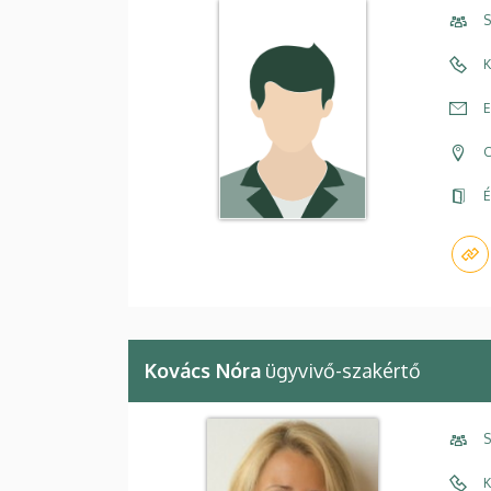
S
K
E
C
É
Kovács Nóra
ügyvivő-szakértő
S
K