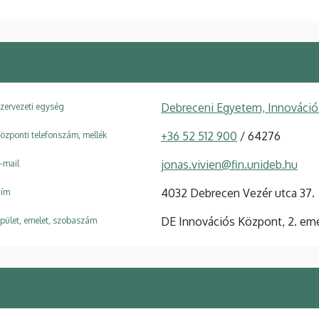
Debreceni Egyetem, Innováci
zervezeti egység
+36 52 512 900
/ 64276
özponti telefonszám, mellék
jonas.vivien@fin.unideb.hu
-mail
4032 Debrecen Vezér utca 37.
ím
DE Innovációs Központ, 2. emel
pület, emelet, szobaszám