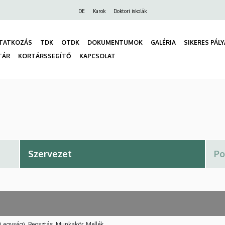
Felső
DE
Karok
Doktori iskolák
navigáció
TATKOZÁS
TDK
OTDK
DOKUMENTUMOK
GALÉRIA
SIKERES PÁL
TÁR
KORTÁRSSEGÍTŐ
KAPCSOLAT
gáció
i egység), Beosztás, Munkakör, Mellék