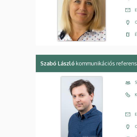
E
C
É
Szabó László
kommunikációs referens
S
K
E
C