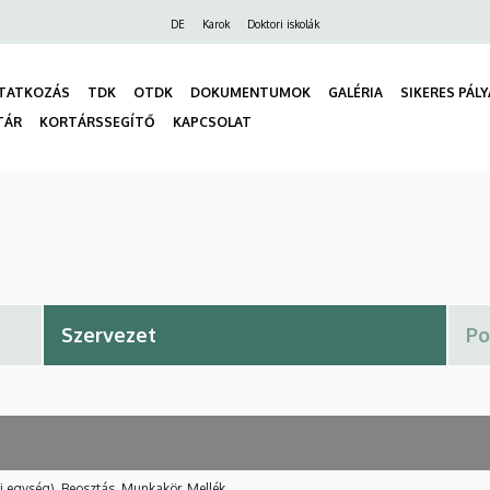
Felső
DE
Karok
Doktori iskolák
navigáció
TATKOZÁS
TDK
OTDK
DOKUMENTUMOK
GALÉRIA
SIKERES PÁL
TÁR
KORTÁRSSEGÍTŐ
KAPCSOLAT
gáció
i egység), Beosztás, Munkakör, Mellék