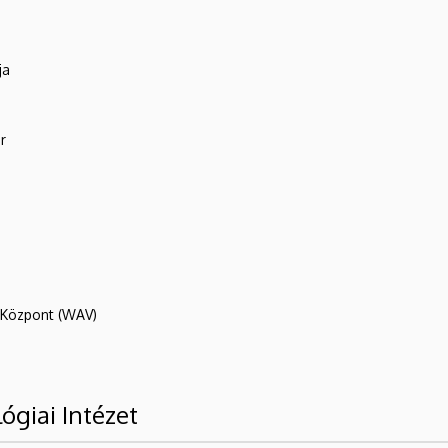
ja
r
R Központ (WAV)
ógiai Intézet