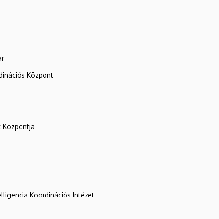
ar
rdinációs Központ
k Központja
lligencia Koordinációs Intézet