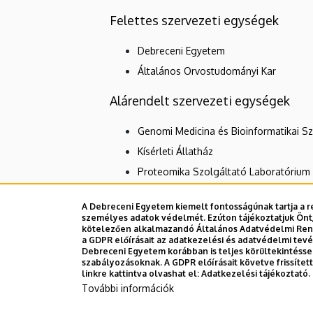
Felettes szervezeti egységek
Debreceni Egyetem
Általános Orvostudományi Kar
Alárendelt szervezeti egységek
Genomi Medicina és Bioinformatikai S
Kísérleti Állatház
Proteomika Szolgáltató Laboratórium
A Debreceni Egyetem kiemelt fontosságúnak tartja a re
személyes adatok védelmét. Ezúton tájékoztatjuk Önt,
Dolgozói adatmódosítás igénylése a D
kötelezően alkalmazandó Általános Adatvédelmi Rende
a GDPR előírásait az adatkezelési és adatvédelmi tev
Debreceni Egyetem korábban is teljes körültekintéss
szabályozásoknak. A GDPR előírásait követve frissíte
linkre kattintva olvashat el:
Adatkezelési tájékoztató.
További információk