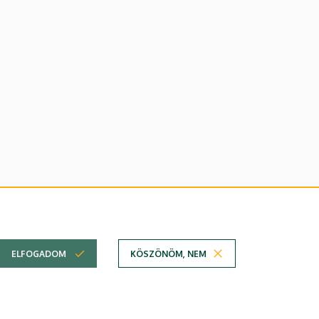
lefonkönyvében
|
Súgó
|
Hibabejelentés
ELFOGADOM
KÖSZÖNÖM, NEM
em
Technikai információk
Copyright © 2026 Unideb