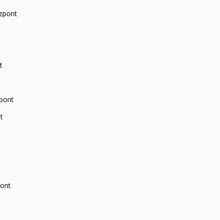
zpont
t
zpont
t
pont