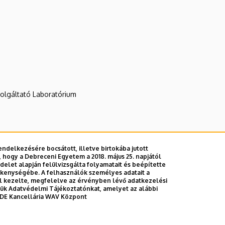
zolgáltató Laboratórium
ndelkezésére bocsátott, illetve birtokába jutott
 hogy a Debreceni Egyetem a 2018. május 25. napjától
E telefonkönyvében
|
Külső személyek rögzítése a DE te
let alapján felülvizsgálta folyamatait és beépítette
ékenységébe. A felhasználók személyes adatait a
el kezelte, megfelelve az érvényben lévő adatkezelési
ttük Adatvédelmi Tájékoztatónkat, amelyet az alábbi
DE Kancellária WAV Központ
Adatvédel
Adatvédelem