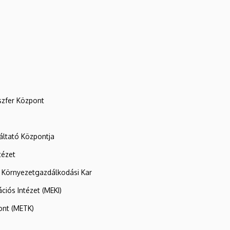
szfer Központ
ltató Központja
tézet
 Környezetgazdálkodási Kar
ációs Intézet (MEKI)
ont (METK)