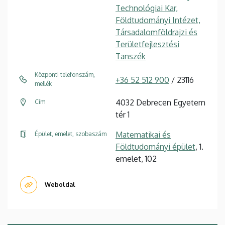
Technológiai Kar,
Földtudományi Intézet,
Társadalomföldrajzi és
Területfejlesztési
Tanszék
Központi telefonszám,
+36 52 512 900
/ 23116
mellék
4032 Debrecen Egyetem
Cím
tér 1
Matematikai és
Épület, emelet, szobaszám
Földtudományi épület
, 1.
emelet, 102
Weboldal