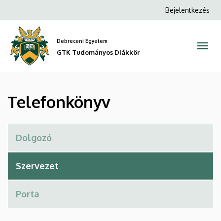
Telefonkönyv
Ugrás
Anonim
Bejelentkezés
a
Felhasználói
|
tartalomra
fiók
Debreceni Egyetem
GTK
menüje
GTK Tudományos Diákkör
Tudományos
Diákkör
Telefonkönyv