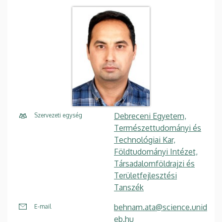
Debreceni Egyetem,
Szervezeti egység
Természettudományi és
Technológiai Kar,
Földtudományi Intézet,
Társadalomföldrajzi és
Területfejlesztési
Tanszék
behnam.ata@science.unid
E-mail
eb.hu