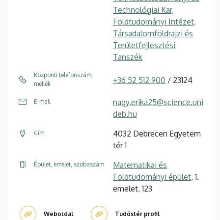
Technológiai Kar,
Földtudományi Intézet,
Társadalomföldrajzi és
Területfejlesztési
Tanszék
Központi telefonszám,
+36 52 512 900
/ 23124
mellék
nagy.erika25@science.uni
E-mail
deb.hu
4032 Debrecen Egyetem
Cím
tér 1
Matematikai és
Épület, emelet, szobaszám
Földtudományi épület
, 1.
emelet, 123
Weboldal
Tudóstér profil