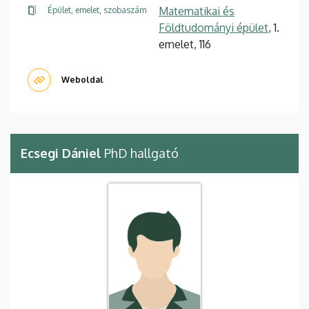
Matematikai és
Épület, emelet, szobaszám
Földtudományi épület
, 1.
emelet, 116
Weboldal
Ecsegi Dániel
PhD hallgató