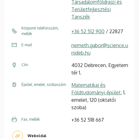
Társadalomföldrajzi és
Területfejlesztési
Tanszék
Központi telefonszám,
+36 52 512 900
/ 22827
mellék
nemeth.gabor@science.u
E-mail
nideb.hu
4032 Debrecen, Egyetem
Cím
tér 1.
Matematikai és
Épület, emelet, szobaszám
Földtudományi épület
, 1.
emelet, 120 (oktatói
szoba)
+36 52 518 667
Fax, mellék
Weboldal