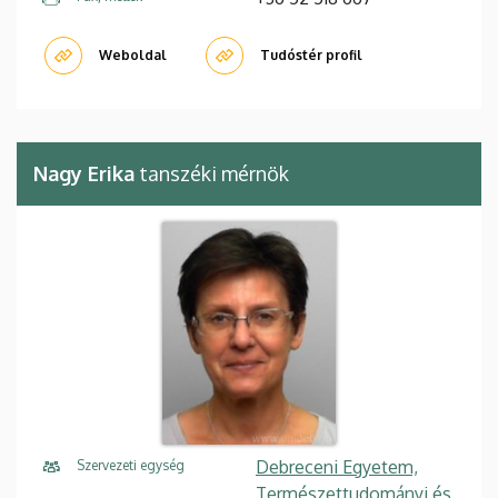
Weboldal
Tudóstér profil
Nagy Erika
tanszéki mérnök
Debreceni Egyetem,
Szervezeti egység
Természettudományi és