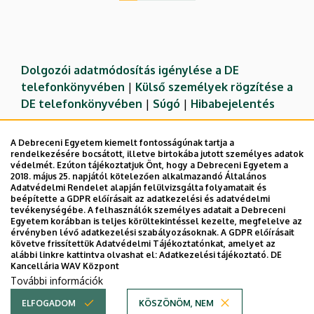
oldal
oldal
oldal
Dolgozói adatmódosítás igénylése a DE
telefonkönyvében
|
Külső személyek rögzítése a
DE telefonkönyvében
|
Súgó
|
Hibabejelentés
A Debreceni Egyetem kiemelt fontosságúnak tartja a
rendelkezésére bocsátott, illetve birtokába jutott személyes adatok
védelmét. Ezúton tájékoztatjuk Önt, hogy a Debreceni Egyetem a
2018. május 25. napjától kötelezően alkalmazandó Általános
Adatvédelmi Rendelet alapján felülvizsgálta folyamatait és
beépítette a GDPR előírásait az adatkezelési és adatvédelmi
tevékenységébe. A felhasználók személyes adatait a Debreceni
Egyetem korábban is teljes körültekintéssel kezelte, megfelelve az
érvényben lévő adatkezelési szabályozásoknak. A GDPR előírásait
követve frissítettük Adatvédelmi Tájékoztatónkat, amelyet az
Adatvédelem
Adatvédelem
alábbi linkre kattintva olvashat el:
Adatkezelési tájékoztató.
DE
Kancellária WAV Központ
Technikai információk
További információk
ELFOGADOM
KÖSZÖNÖM, NEM
Copyright © 2026 Unideb