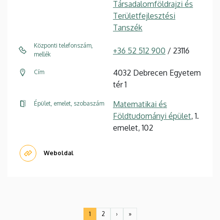
Társadalomföldrajzi és
Területfejlesztési
Tanszék
Központi telefonszám,
+36 52 512 900
/ 23116
mellék
4032 Debrecen Egyetem
Cím
tér 1
Matematikai és
Épület, emelet, szobaszám
Földtudományi épület
, 1.
emelet, 102
Weboldal
Oldalszámozás
1
2
›
»
Jelenlegi
Oldal
Következő
Utolsó