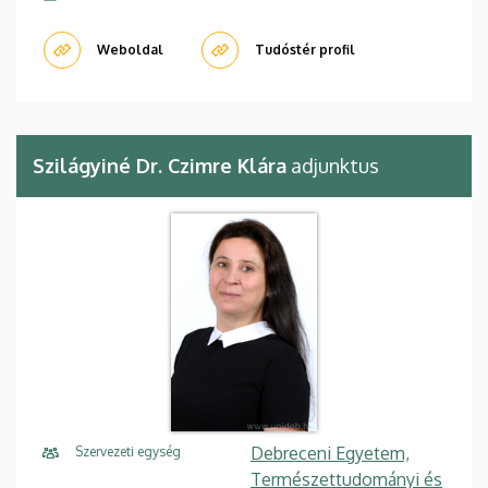
Weboldal
Tudóstér profil
Szilágyiné Dr. Czimre Klára
adjunktus
Debreceni Egyetem,
Szervezeti egység
Természettudományi és