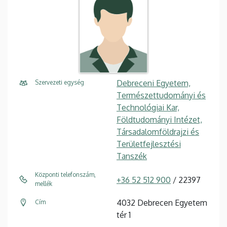
Debreceni Egyetem,
Szervezeti egység
Természettudományi és
Technológiai Kar,
Földtudományi Intézet,
Társadalomföldrajzi és
Területfejlesztési
Tanszék
Központi telefonszám,
+36 52 512 900
/ 22397
mellék
4032 Debrecen Egyetem
Cím
tér 1