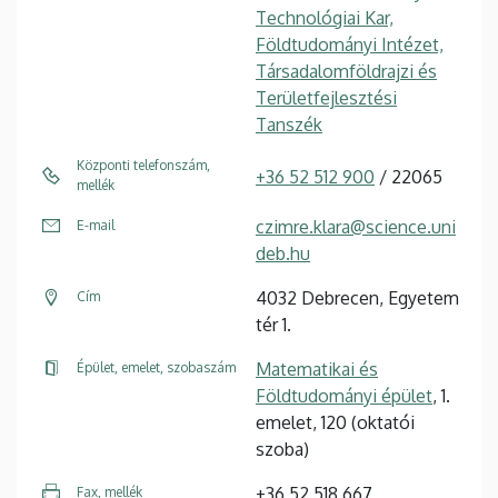
Technológiai Kar,
Földtudományi Intézet,
Társadalomföldrajzi és
Területfejlesztési
Tanszék
Központi telefonszám,
+36 52 512 900
/ 22065
mellék
czimre.klara@science.uni
E-mail
deb.hu
4032 Debrecen, Egyetem
Cím
tér 1.
Matematikai és
Épület, emelet, szobaszám
Földtudományi épület
, 1.
emelet, 120 (oktatói
szoba)
+36 52 518 667
Fax, mellék