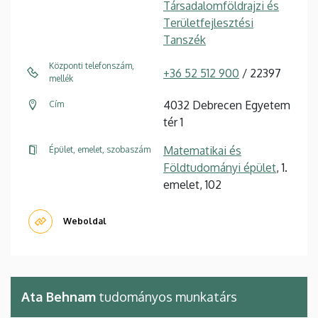
Társadalomföldrajzi és
Területfejlesztési
Tanszék
Központi telefonszám,
+36 52 512 900
/ 22397
mellék
4032 Debrecen Egyetem
Cím
tér 1
Matematikai és
Épület, emelet, szobaszám
Földtudományi épület
, 1.
emelet, 102
Weboldal
Ata Behnam
tudományos munkatárs