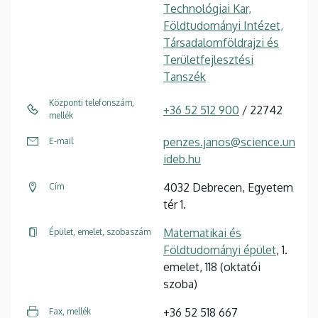
Technológiai Kar,
Földtudományi Intézet,
Társadalomföldrajzi és
Területfejlesztési
Tanszék
Központi telefonszám,
+36 52 512 900
/ 22742
mellék
penzes.janos@science.un
E-mail
ideb.hu
4032 Debrecen, Egyetem
Cím
tér 1.
Matematikai és
Épület, emelet, szobaszám
Földtudományi épület
, 1.
emelet, 118 (oktatói
szoba)
+36 52 518 667
Fax, mellék