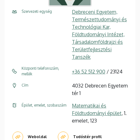
Debreceni Egyetem,
Szervezeti egység
Természettudományi és
Technológiai Kar,
Földtudományi Intézet,
Társadalomföldrajzi és
Területfejlesztési
Tanszék
Központi telefonszám,
+36 52 512 900
/ 23124
mellék
4032 Debrecen Egyetem
Cím
tér 1
Matematikai és
Épület, emelet, szobaszám
Földtudományi épület
, 1.
emelet, 123
Weboldal
Tudóstér profil