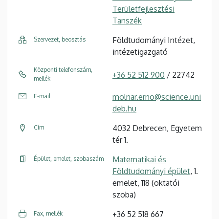
Területfejlesztési
Tanszék
Földtudományi Intézet,
Szervezet, beosztás
intézetigazgató
Központi telefonszám,
+36 52 512 900
/ 22742
mellék
molnar.erno@science.uni
E-mail
deb.hu
4032 Debrecen, Egyetem
Cím
tér 1.
Matematikai és
Épület, emelet, szobaszám
Földtudományi épület
, 1.
emelet, 118 (oktatói
szoba)
+36 52 518 667
Fax, mellék