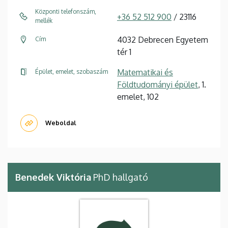
Központi telefonszám,
+36 52 512 900
/ 23116
mellék
4032 Debrecen Egyetem
Cím
tér 1
Matematikai és
Épület, emelet, szobaszám
Földtudományi épület
, 1.
emelet, 102
Weboldal
Benedek Viktória
PhD hallgató