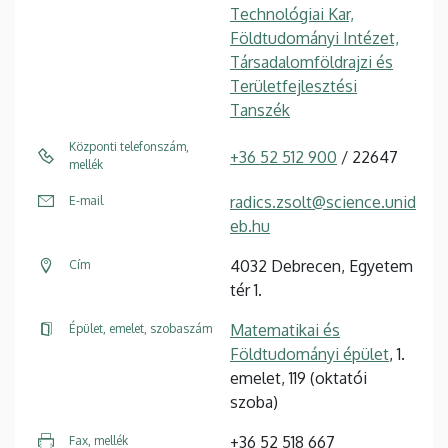
Technológiai Kar,
Földtudományi Intézet,
Társadalomföldrajzi és
Területfejlesztési
Tanszék
Központi telefonszám,
+36 52 512 900
/ 22647
mellék
radics.zsolt@science.unid
E-mail
eb.hu
4032 Debrecen, Egyetem
Cím
tér 1.
Matematikai és
Épület, emelet, szobaszám
Földtudományi épület
, 1.
emelet, 119 (oktatói
szoba)
+36 52 518 667
Fax, mellék