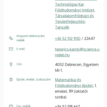
Technológiai Kar,
Földtudományi Intézet,
Társadalomföldrajzi és
Területfejlesztési
Tanszék
Központi telefonszám,
+36 52 512 900
/ 22647
mellék
teperics.karoly@science.u
E-mail
nideb.hu
4032 Debrecen, Egyetem
Cím
tér 1.
Matematikai és
Épület, emelet, szobaszám
Földtudományi épület
, 1.
emelet, 119 (oktatói
szoba)
+36 52 518 667
Fax, mellék