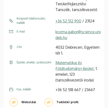
Területfejlesztési
Tanszék, tanszékvezető
Központi telefonszám,
+36 52 512 900
/ 23124
mellék
kozma.gabor@science.uni
E-mail
deb.hu
4032 Debrecen, Egyetem
Cím
tér 1.
Matematikai és
Épület, emelet, szobaszám
Földtudományi épület
, 1.
emelet, 123
(tanszékvezetői iroda)
+36 52 518 667 / 23667
Fax, mellék
Weboldal
Tudóstér profil