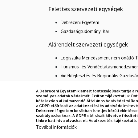
Felettes szervezeti egységek
Debreceni Egyetem
Gazdaságtudományi Kar
Alárendelt szervezeti egységek
Logisztika Menedzsment nem önálló 
Turizmus- és Vendéglátásmenedzsmen
Vidékfejlesztés és Regionális Gazdas
A Debreceni Egyetem kiemelt fontosságúnak tartja a re
személyes adatok védelmét. Ezúton tájékoztatjuk Önt,
Dolgozói adatmódosítás igénylése a D
kötelezően alkalmazandó Általános Adatvédelmi Rende
a GDPR előírásait az adatkezelési és adatvédelmi tev
Debreceni Egyetem korábban is teljes körültekintéss
szabályozásoknak. A GDPR előírásait követve frissíte
linkre kattintva olvashat el:
Adatkezelési tájékoztató.
További információk