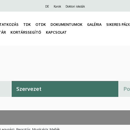
Felső
DE
Karok
Doktori iskolák
navigáció
TATKOZÁS
TDK
OTDK
DOKUMENTUMOK
GALÉRIA
SIKERES PÁL
TÁR
KORTÁRSSEGÍTŐ
KAPCSOLAT
gáció
i egység), Beosztás, Munkakör, Mellék