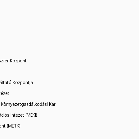
szfer Központ
ltató Központja
tézet
 Környezetgazdálkodási Kar
ációs Intézet (MEKI)
ont (METK)