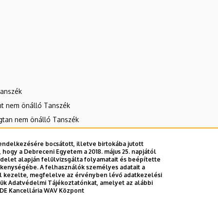
Tanszék
t nem önálló Tanszék
ágtan nem önálló Tanszék
ndelkezésére bocsátott, illetve birtokába jutott
 hogy a Debreceni Egyetem a 2018. május 25. napjától
E telefonkönyvében
|
Külső személyek rögzítése a DE te
let alapján felülvizsgálta folyamatait és beépítette
ékenységébe. A felhasználók személyes adatait a
el kezelte, megfelelve az érvényben lévő adatkezelési
ttük Adatvédelmi Tájékoztatónkat, amelyet az alábbi
DE Kancellária WAV Központ
Adatvédel
Adatvédelem