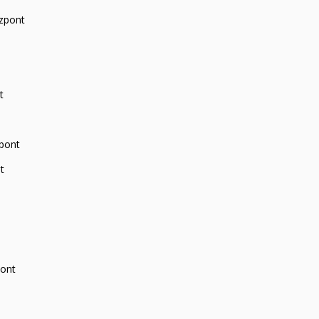
zpont
t
zpont
t
pont