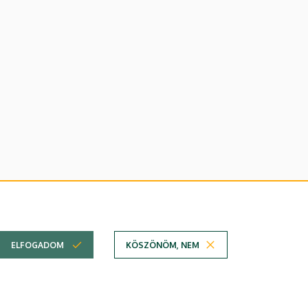
lefonkönyvében
|
Súgó
|
Hibabejelentés
ELFOGADOM
KÖSZÖNÖM, NEM
em
Technikai információk
Copyright © 2026 Unideb