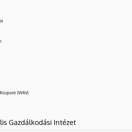
ja
r
R Központ (WAV)
lis Gazdálkodási Intézet