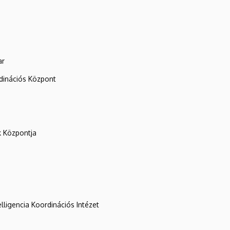
ar
rdinációs Központ
k Központja
lligencia Koordinációs Intézet