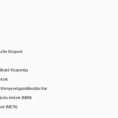
szfer Központ
ltató Központja
tézet
 Környezetgazdálkodási Kar
ációs Intézet (MEKI)
ont (METK)