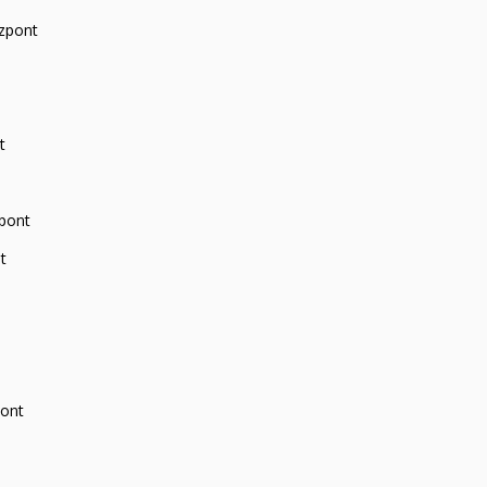
zpont
t
zpont
t
pont