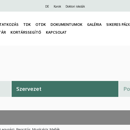
Felső
DE
Karok
Doktori iskolák
navigáció
TATKOZÁS
TDK
OTDK
DOKUMENTUMOK
GALÉRIA
SIKERES PÁL
TÁR
KORTÁRSSEGÍTŐ
KAPCSOLAT
gáció
i egység), Beosztás, Munkakör, Mellék