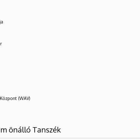
ja
r
R Központ (WAV)
em önálló Tanszék