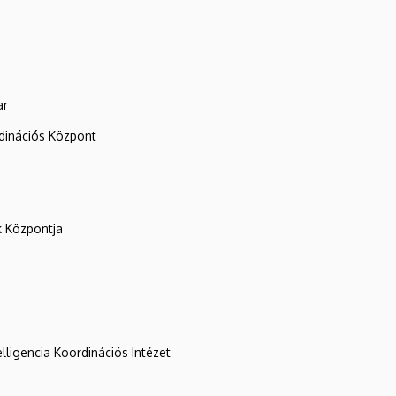
ar
rdinációs Központ
k Központja
lligencia Koordinációs Intézet