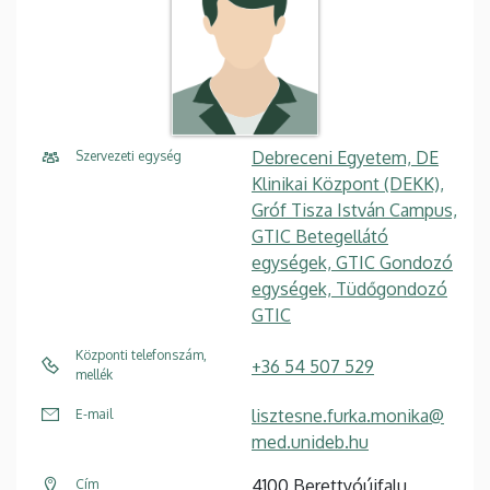
Debreceni Egyetem, DE
Szervezeti egység
Klinikai Központ (DEKK),
Gróf Tisza István Campus,
GTIC Betegellátó
egységek, GTIC Gondozó
egységek, Tüdőgondozó
GTIC
Központi telefonszám,
+36 54 507 529
mellék
lisztesne.furka.monika@
E-mail
med.unideb.hu
4100 Berettyóújfalu
Cím