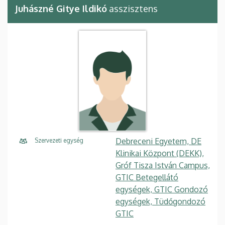
Juhászné Gitye Ildikó
asszisztens
Debreceni Egyetem, DE
Szervezeti egység
Klinikai Központ (DEKK),
Gróf Tisza István Campus,
GTIC Betegellátó
egységek, GTIC Gondozó
egységek, Tüdőgondozó
GTIC