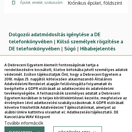
Krónikus épület, földszint
Épület, emelet, szobaszám
Dolgozói adatmódosítás igénylése a DE
telefonkönyvében
|
Külső személyek rögzítése a
DE telefonkönyvében
|
Súgó
|
Hibabejelentés
A Debreceni Egyetem kiemelt fontosságúnak tartja a
rendelkezésére bocsátott, illetve birtokába jutott személyes adatok
védelmét. Ezúton tájékoztatjuk Önt, hogy a Debreceni Egyetem a
2018. május 25. napjától kötelezően alkalmazandó Általános
Adatvédelmi Rendelet alapján felülvizsgálta folyamatait és
beépítette a GDPR előírásait az adatkezelési és adatvédelmi
tevékenységébe. A felhasználók személyes adatait a Debreceni
Egyetem korábban is teljes körültekintéssel kezelte, megfelelve az
érvényben lévő adatkezelési szabályozásoknak. A GDPR előírásait
követve frissítettük Adatvédelmi Tájékoztatónkat, amelyet az
Adatvédelem
Adatvédelem
alábbi linkre kattintva olvashat el:
Adatkezelési tájékoztató.
DE
Kancellária WAV Központ
Technikai információk
További információk