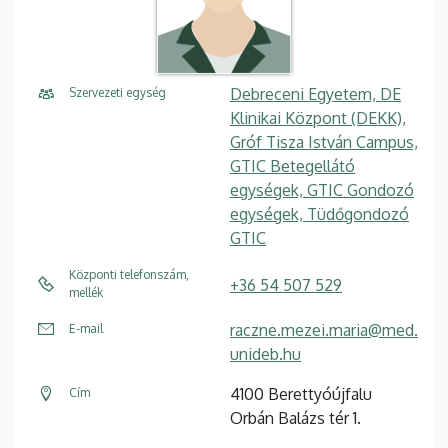
Debreceni Egyetem, DE
Szervezeti egység
Klinikai Központ (DEKK),
Gróf Tisza István Campus,
GTIC Betegellátó
egységek, GTIC Gondozó
egységek, Tüdőgondozó
GTIC
Központi telefonszám,
+36 54 507 529
mellék
raczne.mezei.maria@med.
E-mail
unideb.hu
4100 Berettyóújfalu
Cím
Orbán Balázs tér 1.