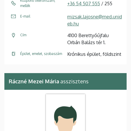
Központi telefonszám,
+36 54 507 555
/ 255
mellék
mizsak.lajosne@med.unid
E-mail
eb.hu
4100 Berettyóújfalu
Cím
Orbán Balázs tér 1.
Krónikus épület, földszint
Épület, emelet, szobaszám
Ráczné Mezei Mária
asszisztens