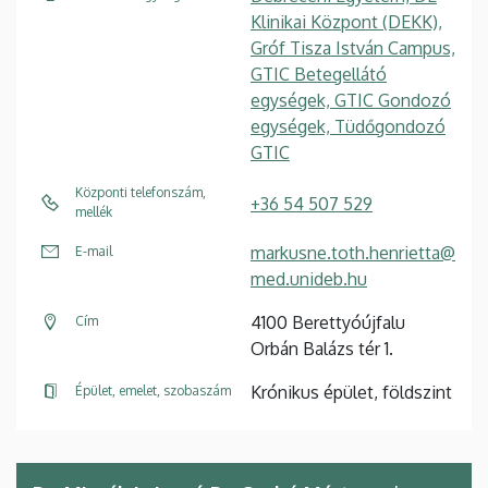
Klinikai Központ (DEKK),
Gróf Tisza István Campus,
GTIC Betegellátó
egységek, GTIC Gondozó
egységek, Tüdőgondozó
GTIC
Központi telefonszám,
+36 54 507 529
mellék
markusne.toth.henrietta@
E-mail
med.unideb.hu
4100 Berettyóújfalu
Cím
Orbán Balázs tér 1.
Krónikus épület, földszint
Épület, emelet, szobaszám