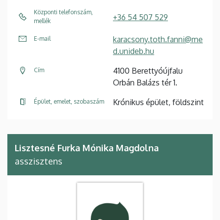
Központi telefonszám,
+36 54 507 529
mellék
karacsony.toth.fanni@me
E-mail
d.unideb.hu
4100 Berettyóújfalu
Cím
Orbán Balázs tér 1.
Krónikus épület, földszint
Épület, emelet, szobaszám
Lisztesné Furka Mónika Magdolna
asszisztens