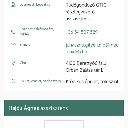
Tüdőgondozó GTIC,
Szervezet, beosztás
részlegvezető
asszisztens
Központi telefonszám,
+36 54 507 529
mellék
juhaszne.gitye.ildio@med
E-mail
.unideb.hu
4100 Berettyóújfalu
Cím
Orbán Balázs tér 1.
Krónikus épület, földszint
Épület, emelet, szobaszám
Hajdú Ágnes
asszisztens