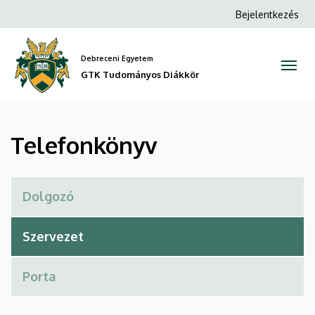
Telefonkönyv
Ugrás
Anonim
Bejelentkezés
a
Felhasználói
|
tartalomra
fiók
Debreceni Egyetem
GTK
menüje
GTK Tudományos Diákkör
Tudományos
Diákkör
Telefonkönyv