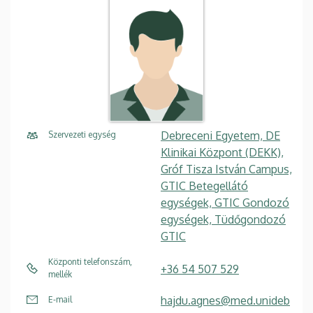
Debreceni Egyetem, DE
Szervezeti egység
Klinikai Központ (DEKK),
Gróf Tisza István Campus,
GTIC Betegellátó
egységek, GTIC Gondozó
egységek, Tüdőgondozó
GTIC
Központi telefonszám,
+36 54 507 529
mellék
hajdu.agnes@med.unideb
E-mail