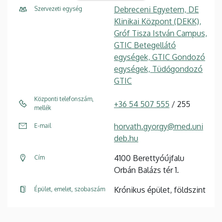
Debreceni Egyetem, DE
Szervezeti egység
Klinikai Központ (DEKK),
Gróf Tisza István Campus,
GTIC Betegellátó
egységek, GTIC Gondozó
egységek, Tüdőgondozó
GTIC
Központi telefonszám,
+36 54 507 555
/ 255
mellék
horvath.gyorgy@med.uni
E-mail
deb.hu
4100 Berettyóújfalu
Cím
Orbán Balázs tér 1.
Krónikus épület, földszint
Épület, emelet, szobaszám