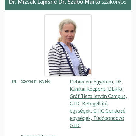
Dr. Mizsák Lajosné Dr. Szabó Márta
szakorvos
Debreceni Egyetem, DE
Szervezeti egység
Klinikai Központ (DEKK),
Gróf Tisza István Campus,
GTIC Betegellátó
egységek, GTIC Gondozó
egységek, Tüdőgondozó
GTIC