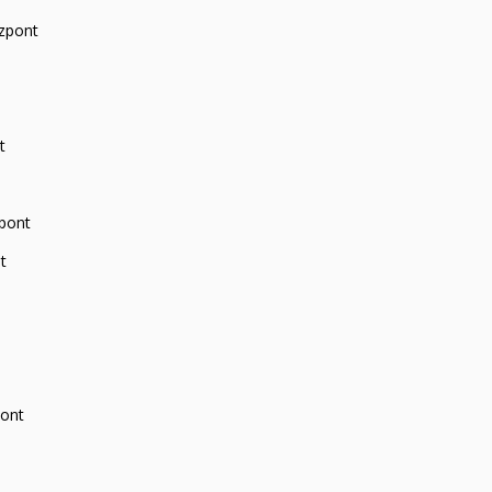
zpont
t
zpont
t
pont