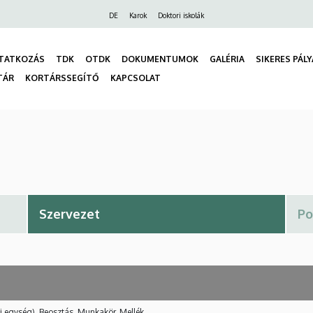
Felső
DE
Karok
Doktori iskolák
navigáció
TATKOZÁS
TDK
OTDK
DOKUMENTUMOK
GALÉRIA
SIKERES PÁL
TÁR
KORTÁRSSEGÍTŐ
KAPCSOLAT
gáció
i egység), Beosztás, Munkakör, Mellék