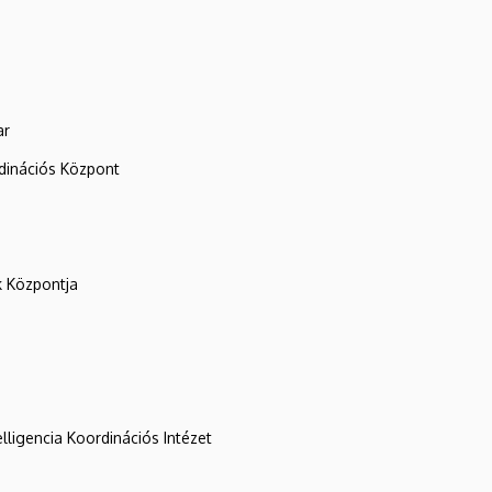
ar
rdinációs Központ
k Központja
lligencia Koordinációs Intézet