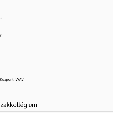
ja
r
R Központ (WAV)
Szakkollégium