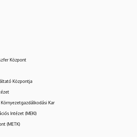
szfer Központ
ltató Központja
tézet
 Környezetgazdálkodási Kar
ációs Intézet (MEKI)
ont (METK)