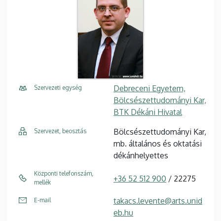
Debreceni Egyetem,
Szervezeti egység
Bölcsészettudományi Kar,
BTK Dékáni Hivatal
Bölcsészettudományi Kar,
Szervezet, beosztás
mb. általános és oktatási
dékánhelyettes
Központi telefonszám,
+36 52 512 900
/ 22275
mellék
takacs.levente@arts.unid
E-mail
eb.hu