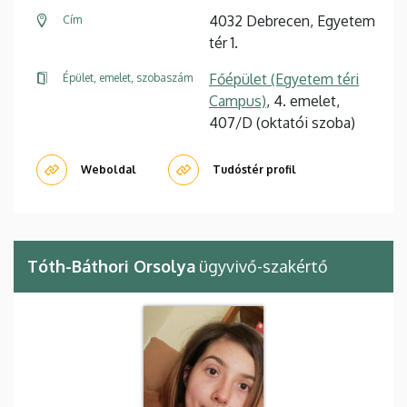
4032 Debrecen, Egyetem
Cím
tér 1.
Főépület (Egyetem téri
Épület, emelet, szobaszám
Campus)
, 4. emelet,
407/D (oktatói szoba)
Weboldal
Tudóstér profil
Tóth-Báthori Orsolya
ügyvivő-szakértő