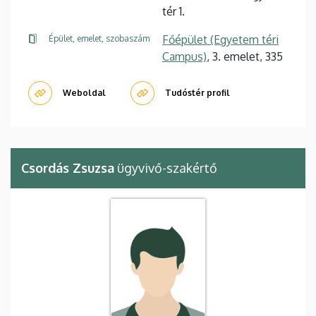
tér 1.
Főépület (Egyetem téri
Épület, emelet, szobaszám
Campus)
, 3. emelet, 335
Weboldal
Tudóstér profil
Csordás Zsuzsa
ügyvivő-szakértő