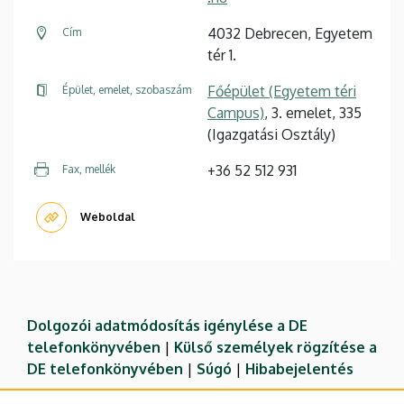
4032 Debrecen, Egyetem
Cím
tér 1.
Főépület (Egyetem téri
Épület, emelet, szobaszám
Campus)
, 3. emelet, 335
(Igazgatási Osztály)
+36 52 512 931
Fax, mellék
Weboldal
Dolgozói adatmódosítás igénylése a DE
telefonkönyvében
|
Külső személyek rögzítése a
DE telefonkönyvében
|
Súgó
|
Hibabejelentés