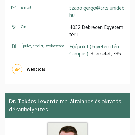
szabo.gergo@arts.unideb.
E-mail
hu
4032 Debrecen Egyetem
Cím
tér 1
Főépület (Egyetem téri
Épület, emelet, szobaszám
Campus)
, 3. emelet, 335
Weboldal
Dr. Takács Levente
mb. általános és oktatási
dékánhelyettes