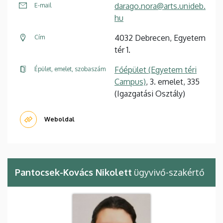
darago.nora@arts.unideb.
E-mail
hu
4032 Debrecen, Egyetem
Cím
tér 1.
Főépület (Egyetem téri
Épület, emelet, szobaszám
Campus)
, 3. emelet, 335
(Igazgatási Osztály)
Weboldal
Pantocsek-Kovács Nikolett
ügyvivő-szakértő