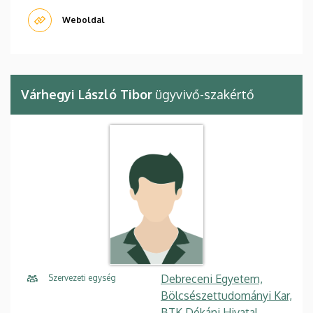
Weboldal
Várhegyi László Tibor
ügyvivő-szakértő
Debreceni Egyetem,
Szervezeti egység
Bölcsészettudományi Kar,
BTK Dékáni Hivatal