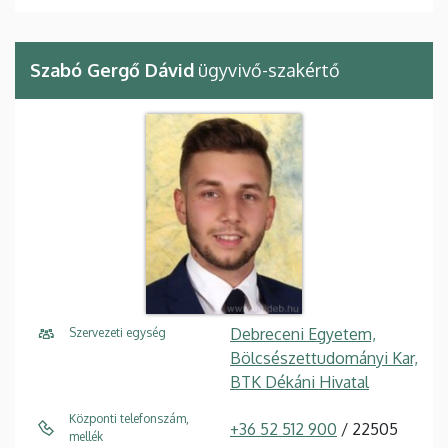
Szabó Gergő Dávid
ügyvivő-szakértő
Debreceni Egyetem,
Szervezeti egység
Bölcsészettudományi Kar,
BTK Dékáni Hivatal
Központi telefonszám,
+36 52 512 900
/ 22505
mellék