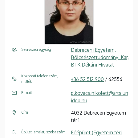
Debreceni Egyetem,
Szervezeti egység
Bölcsészettudományi Kar,
BTK Dékáni Hivatal
Központi telefonszám,
+36 52 512 900
/ 62556
mellék
p.kovacs.nikolett@arts.un
E-mail
ideb.hu
4032 Debrecen Egyetem
Cím
tér 1
Főépület (Egyetem téri
Épület, emelet, szobaszám