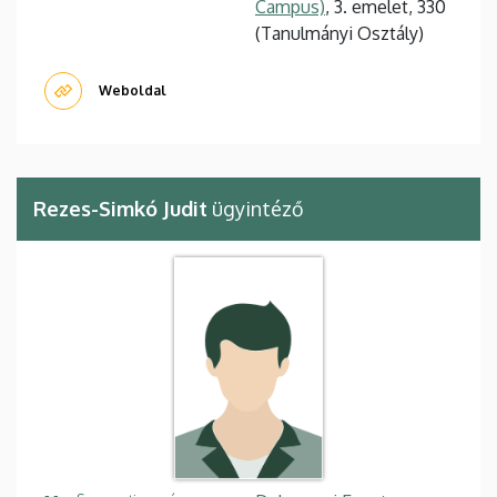
Campus)
, 3. emelet, 330
(Tanulmányi Osztály)
Weboldal
Rezes-Simkó Judit
ügyintéző