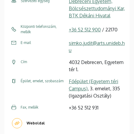
Debreceni Egyetem,
Szervezeti egység
Bölcsészettudományi Kar,
BTK Dékáni Hivatal
Központi telefonszám,
+36 52 512 900
/ 22170
mellék
simko.judit@arts.unideb.h
E-mail
u
4032 Debrecen, Egyetem
Cím
tér 1.
Főépület (Egyetem téri
Épület, emelet, szobaszám
Campus)
, 3. emelet, 335
(Igazgatási Osztály)
+36 52 512 931
Fax, mellék
Weboldal