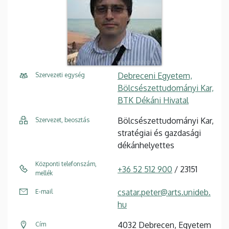
Debreceni Egyetem,
Szervezeti egység
Bölcsészettudományi Kar,
BTK Dékáni Hivatal
Bölcsészettudományi Kar,
Szervezet, beosztás
stratégiai és gazdasági
dékánhelyettes
Központi telefonszám,
+36 52 512 900
/ 23151
mellék
csatar.peter@arts.unideb.
E-mail
hu
4032 Debrecen, Egyetem
Cím