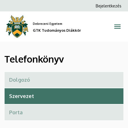
Telefonkönyv
Ugrás
Anonim
Bejelentkezés
a
Felhasználói
|
tartalomra
fiók
Debreceni Egyetem
GTK
menüje
GTK Tudományos Diákkör
Tudományos
Diákkör
Telefonkönyv