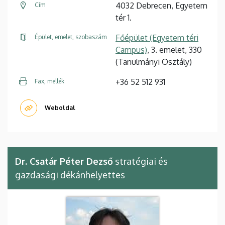
4032 Debrecen, Egyetem
Cím
tér 1.
Főépület (Egyetem téri
Épület, emelet, szobaszám
Campus)
, 3. emelet, 330
(Tanulmányi Osztály)
+36 52 512 931
Fax, mellék
Weboldal
Dr. Csatár Péter Dezső
stratégiai és
gazdasági dékánhelyettes