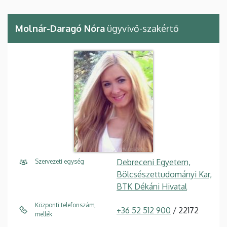
Molnár-Daragó Nóra
ügyvivő-szakértő
Debreceni Egyetem,
Szervezeti egység
Bölcsészettudományi Kar,
BTK Dékáni Hivatal
Központi telefonszám,
+36 52 512 900
/ 22172
mellék