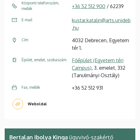
Központi telefonszám,
+36 52 512 900
/ 62239
mellék
kustar.katalin@arts.unideb
E-mail
.hu
4032 Debrecen, Egyetem
Cím
tér 1.
Főépület (Egyetem téri
Épület, emelet, szobaszám
Campus)
, 3. emelet, 332
(Tanulmányi Osztály)
+36 52 512 931
Fax, mellék
Weboldal
Bertalan Ibolya Kinga
ügyvivő-szakértő