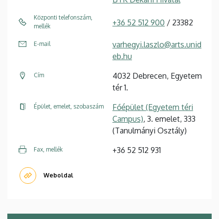
Központi telefonszám,
+36 52 512 900
/ 23382
mellék
varhegyi.laszlo@arts.unid
E-mail
eb.hu
4032 Debrecen, Egyetem
Cím
tér 1.
Főépület (Egyetem téri
Épület, emelet, szobaszám
Campus)
, 3. emelet, 333
(Tanulmányi Osztály)
+36 52 512 931
Fax, mellék
Weboldal