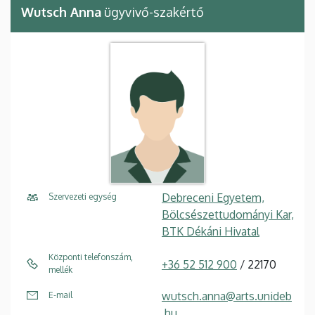
Wutsch Anna
ügyvivő-szakértő
Debreceni Egyetem,
Szervezeti egység
Bölcsészettudományi Kar,
BTK Dékáni Hivatal
Központi telefonszám,
+36 52 512 900
/ 22170
mellék
wutsch.anna@arts.unideb
E-mail
.hu