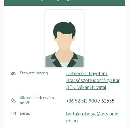
Debreceni Egyetem,
Szervezeti egység
Bölcsészettudományi Kar,
BTK Dékáni Hivatal
Központi telefonszám,
+36 52 512 900
/ 62555
mellék
bertalan.ibolya@arts.unid
E-mail
eb.hu