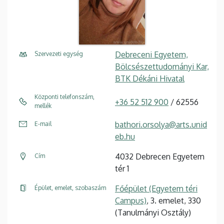
Debreceni Egyetem,
Szervezeti egység
Bölcsészettudományi Kar,
BTK Dékáni Hivatal
Központi telefonszám,
+36 52 512 900
/ 62556
mellék
bathori.orsolya@arts.unid
E-mail
eb.hu
4032 Debrecen Egyetem
Cím
tér 1
Főépület (Egyetem téri
Épület, emelet, szobaszám
Campus)
, 3. emelet, 330
(Tanulmányi Osztály)