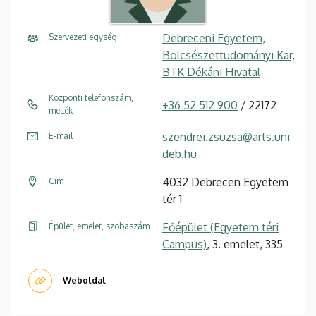
Debreceni Egyetem,
Szervezeti egység
Bölcsészettudományi Kar,
BTK Dékáni Hivatal
Központi telefonszám,
+36 52 512 900
/ 22172
mellék
szendrei.zsuzsa@arts.uni
E-mail
deb.hu
4032 Debrecen Egyetem
Cím
tér 1
Főépület (Egyetem téri
Épület, emelet, szobaszám
Campus)
, 3. emelet, 335
Weboldal