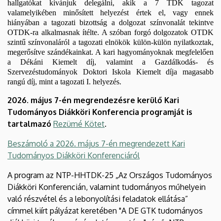
hallgatókat kívánjuk delegálni, akik a 7 TDK tagozat
valamelyikében minősített helyezést értek el, vagy ennek
hiányában a tagozati bizottság a dolgozat színvonalát tekintve
OTDK-ra alkalmasnak ítélte. A szóban forgó dolgozatok OTDK
szintű színvonaláról a tagozati elnökök külön-külön nyilatkoztak,
megerősítve szándékainkat. A kari hagyományoknak megfelelően
a Dékáni Kiemelt díj, valamint a Gazdálkodás- és
Szervezéstudományok Doktori Iskola Kiemelt díja magasabb
rangú díj, mint a tagozati I. helyezés.
2026. május 7-én megrendezésre kerülő Kari
Tudományos Diákköri Konferencia programját is
tartalmazó
Rezümé Kötet
.
Beszámoló a 2026. május 7-én megrendezett Kari
Tudományos Diákköri Konferenciáról
A program az NTP-HHTDK-25 „Az Országos Tudományos
Diákköri Konferencián, valamint tudományos műhelyein
való részvétel és a lebonyolítási feladatok ellátása”
címmel kiírt pályázat keretében "A DE GTK tudományos