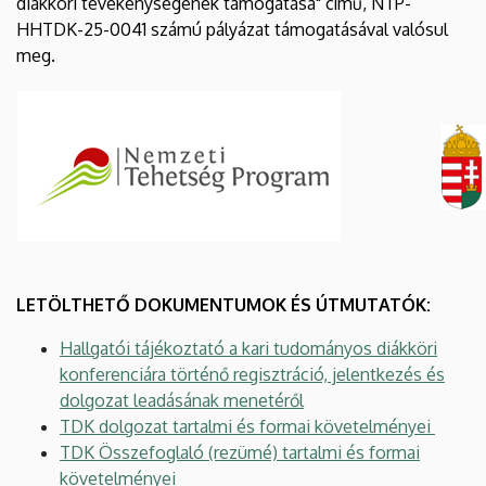
diákköri tevékenységének támogatása" című, NTP-
HHTDK-25-0041 számú pályázat támogatásával valósul
meg.
LETÖLTHETŐ DOKUMENTUMOK ÉS ÚTMUTATÓK:
Hallgatói tájékoztató a kari tudományos diákköri
konferenciára történő regisztráció, jelentkezés és
dolgozat leadásának menetéről
TDK dolgozat tartalmi és formai követelményei
TDK Összefoglaló (rezümé) tartalmi és formai
követelményei