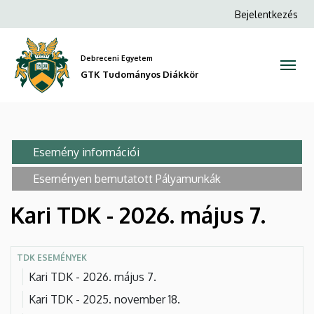
Kari
Ugrás
Anonim
Bejelentkezés
a
Felhasználói
TDK
tartalomra
fiók
Debreceni Egyetem
-
menüje
GTK Tudományos Diákkör
2026.
május
Elsődleges
7.
Esemény információi
(aktív
fülek
fül)
Eseményen bemutatott Pályamunkák
|
Kari TDK - 2026. május 7.
GTK
Tudományos
TDK ESEMÉNYEK
Diákkör
Kari TDK - 2026. május 7.
Kari TDK - 2025. november 18.