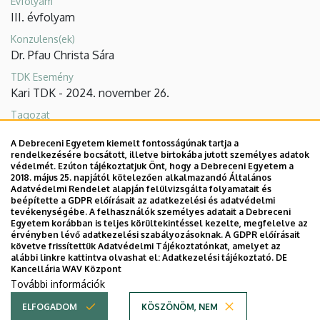
Évfolyam
III. évfolyam
Konzulens(ek)
Dr. Pfau Christa Sára
TDK Esemény
Kari TDK - 2024. november 26.
Tagozat
Sportmenedzsment
A Debreceni Egyetem kiemelt fontosságúnak tartja a
rendelkezésére bocsátott, illetve birtokába jutott személyes adatok
védelmét. Ezúton tájékoztatjuk Önt, hogy a Debreceni Egyetem a
2018. május 25. napjától kötelezően alkalmazandó Általános
Adatvédelmi Rendelet alapján felülvizsgálta folyamatait és
beépítette a GDPR előírásait az adatkezelési és adatvédelmi
tevékenységébe. A felhasználók személyes adatait a Debreceni
Egyetem korábban is teljes körültekintéssel kezelte, megfelelve az
érvényben lévő adatkezelési szabályozásoknak. A GDPR előírásait
követve frissítettük Adatvédelmi Tájékoztatónkat, amelyet az
Adatvédelem
Adatvédelem
alábbi linkre kattintva olvashat el:
Adatkezelési tájékoztató.
DE
Kancellária WAV Központ
Technikai információk
További információk
ELFOGADOM
KÖSZÖNÖM, NEM
Copyright © 2026 Unideb