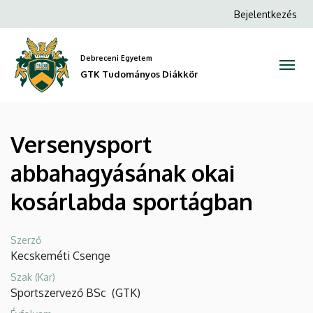
Versenysport
Ugrás
Anonim
Bejelentkezés
a
Felhasználói
abbahagyásának
tartalomra
fiók
Debreceni Egyetem
okai
menüje
GTK Tudományos Diákkör
kosárlabda
sportágban
Versenysport
|
abbahagyásának okai
GTK
kosárlabda sportágban
Tudományos
Diákkör
Szerző
Kecskeméti Csenge
Szak (Kar)
Sportszervező BSc
(
GTK
)