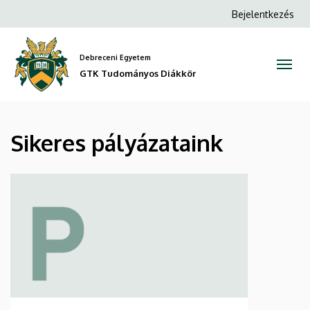
Sikeres
Ugrás
Anonim
Bejelentkezés
a
Felhasználói
pályázataink
tartalomra
fiók
Debreceni Egyetem
|
menüje
GTK Tudományos Diákkör
GTK
Tudományos
Sikeres pályázataink
Diákkör