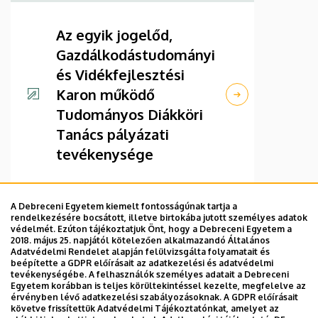
Az egyik jogelőd,
Gazdálkodástudományi
és Vidékfejlesztési
Karon működő
Tudományos Diákköri
Tanács pályázati
tevékenysége
A Debreceni Egyetem kiemelt fontosságúnak tartja a
rendelkezésére bocsátott, illetve birtokába jutott személyes adatok
védelmét. Ezúton tájékoztatjuk Önt, hogy a Debreceni Egyetem a
2018. május 25. napjától kötelezően alkalmazandó Általános
Adatvédelmi Rendelet alapján felülvizsgálta folyamatait és
beépítette a GDPR előírásait az adatkezelési és adatvédelmi
tevékenységébe. A felhasználók személyes adatait a Debreceni
Egyetem korábban is teljes körültekintéssel kezelte, megfelelve az
érvényben lévő adatkezelési szabályozásoknak. A GDPR előírásait
követve frissítettük Adatvédelmi Tájékoztatónkat, amelyet az
Adatvédelem
Adatvédelem