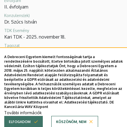
Évfolyam
Diákkör
II. évfolyam
Konzulens(ek)
Dr. Szűcs István
TDK Esemény
Kari TDK - 2025. november 18.
Tagozat
Élelmiszer- és vidékgazdaság
A Debreceni Egyetem kiemelt fontosságúnak tartja a
rendelkezésére bocsátott, illetve birtokába jutott személyes adatok
védelmét. Ezúton tájékoztatjuk Önt, hogy a Debreceni Egyetem a
2018. május 25. napjától kötelezően alkalmazandó Általános
Adatvédelmi Rendelet alapján felülvizsgálta folyamatait és
beépítette a GDPR előírásait az adatkezelési és adatvédelmi
tevékenységébe. A felhasználók személyes adatait a Debreceni
Egyetem korábban is teljes körültekintéssel kezelte, megfelelve az
érvényben lévő adatkezelési szabályozásoknak. A GDPR előírásait
követve frissítettük Adatvédelmi Tájékoztatónkat, amelyet az
Adatvédelem
Adatvédelem
alábbi linkre kattintva olvashat el:
Adatkezelési tájékoztató.
DE
Kancellária WAV Központ
Technikai információk
További információk
ELFOGADOM
KÖSZÖNÖM, NEM
Copyright © 2026 Unideb