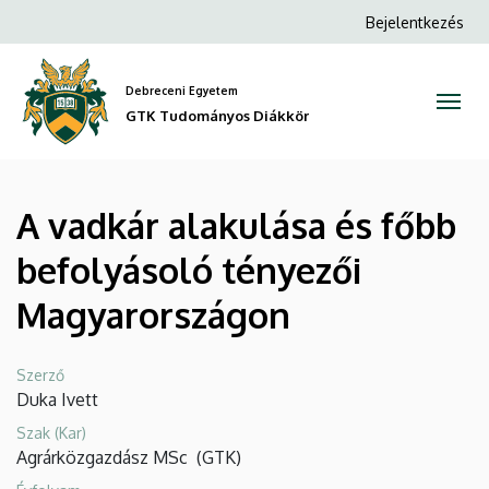
A
Ugrás
Anonim
Bejelentkezés
a
Felhasználói
vadkár
tartalomra
fiók
Debreceni Egyetem
alakulása
menüje
GTK Tudományos Diákkör
és
főbb
A vadkár alakulása és főbb
befolyásoló
befolyásoló tényezői
tényezői
Magyarországon
Magyarországon
|
Szerző
Duka Ivett
GTK
Szak (Kar)
Agrárközgazdász MSc
(
GTK
)
Tudományos