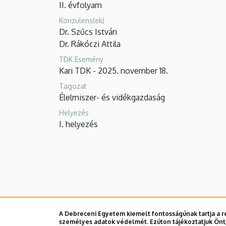
II. évfolyam
|
Konzulens(ek)
GTK
Dr. Szűcs István
Dr. Rákóczi Attila
Tudományos
TDK Esemény
Diákkör
Kari TDK - 2025. november 18.
Tagozat
Élelmiszer- és vidékgazdaság
Helyezés
I. helyezés
A Debreceni Egyetem kiemelt fontosságúnak tartja a re
személyes adatok védelmét. Ezúton tájékoztatjuk Önt,