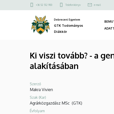
Ki
Ugrás
Felső
+36 52 512 900
Telefonkönyv
e-mail
a
kapcsolat
viszi
tartalomra
menü
Debreceni Egyetem
BEMU
tovább?
GTK Tudományos
Fő
ADAT
Diákkör
-
navi
a
Ki viszi tovább? - a g
generációváltás
alakításában
szerepe
a
Szerző
fenntartható
Makra Vivien
agrárjövő
Szak (Kar)
Agrárközgazdász MSc
(
GTK
)
alakításában
Évfolyam