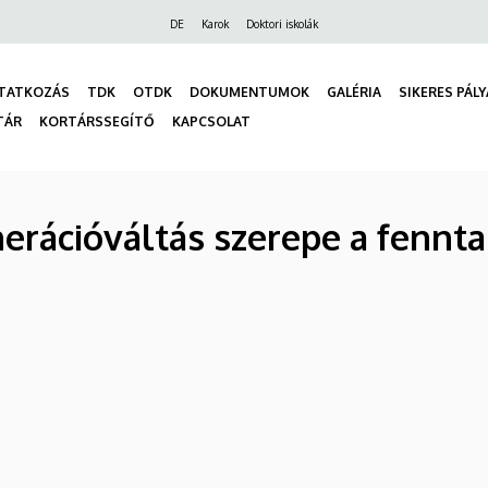
Felső
DE
Karok
Doktori iskolák
navigáció
TATKOZÁS
TDK
OTDK
DOKUMENTUMOK
GALÉRIA
SIKERES PÁL
TÁR
KORTÁRSSEGÍTŐ
KAPCSOLAT
gáció
enerációváltás szerepe a fennt