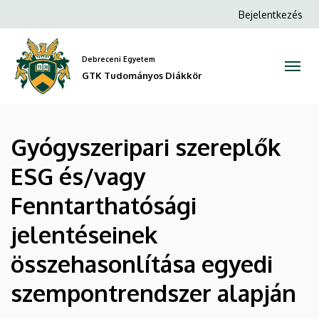
Gyógyszeripari
Ugrás
Anonim
Bejelentkezés
a
Felhasználói
szereplők
tartalomra
fiók
Debreceni Egyetem
ESG
menüje
GTK Tudományos Diákkör
és/vagy
Fenntarthatósági
Gyógyszeripari szereplők
jelentéseinek
ESG és/vagy
összehasonlítása
Fenntarthatósági
egyedi
jelentéseinek
szempontrendszer
összehasonlítása egyedi
alapján
szempontrendszer alapján
|