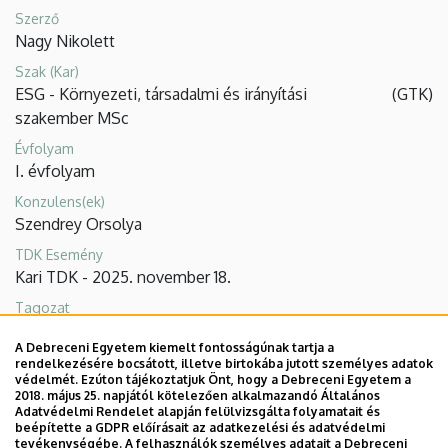
GTK
Szerző
Nagy Nikolett
Tudományos
Szak (Kar)
ESG - Környezeti, társadalmi és irányítási
(
GTK
)
Diákkör
szakember MSc
Évfolyam
I. évfolyam
Konzulens(ek)
Szendrey Orsolya
TDK Esemény
Kari TDK - 2025. november 18.
Tagozat
Fenntarthatóság és ESG
A Debreceni Egyetem kiemelt fontosságúnak tartja a
rendelkezésére bocsátott, illetve birtokába jutott személyes adatok
védelmét. Ezúton tájékoztatjuk Önt, hogy a Debreceni Egyetem a
2018. május 25. napjától kötelezően alkalmazandó Általános
Adatvédelmi Rendelet alapján felülvizsgálta folyamatait és
beépítette a GDPR előírásait az adatkezelési és adatvédelmi
tevékenységébe. A felhasználók személyes adatait a Debreceni