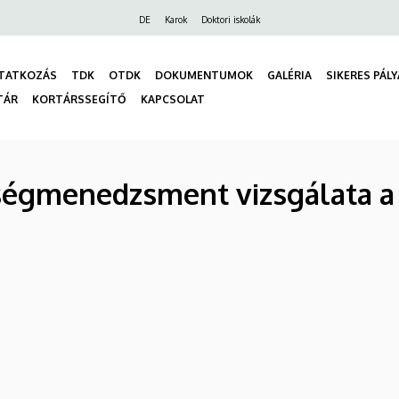
Felső
DE
Karok
Doktori iskolák
navigáció
TATKOZÁS
TDK
OTDK
DOKUMENTUMOK
GALÉRIA
SIKERES PÁL
TÁR
KORTÁRSSEGÍTŐ
KAPCSOLAT
gáció
tségmenedzsment vizsgálata 