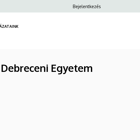
Anonim
Bejelentkezés
Felhasználói
fiók
YÁZATAINK
menüje
a Debreceni Egyetem