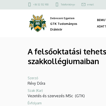
A
Ugrás
Felső
+36 52 512 900
Telefonkönyv
e-mail
a
kapcsolat
felsőoktatási
tartalomra
menü
Debreceni Egyetem
BEMU
tehetségmenedzsment
GTK Tudományos
Fő
ADAT
Diákkör
vizsgálata
navi
a
A felsőoktatási tehe
Debreceni
szakkollégiumaiban
Egyetem
szakkollégiumaiban
Szerző
|
Révy Dóra
GTK
Szak (Kar)
Vezetés és szervezés MSc
(
GTK
)
Tudományos
Évfolyam