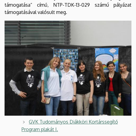
támogatása” című, NTP-TDK-13-029 számú pályázat
támogatásával valósult meg.
Kép
GVK Tudományos Diákköri Kortárssegítő
Program plakát I.