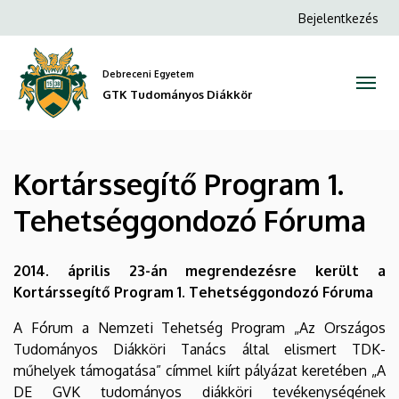
Kortárssegítő
Ugrás
Anonim
Bejelentkezés
a
Felhasználói
Program
tartalomra
fiók
Debreceni Egyetem
1.
menüje
GTK Tudományos Diákkör
Tehetséggondozó
Fóruma
Kortárssegítő Program 1.
|
Tehetséggondozó Fóruma
GTK
Tudományos
2014. április 23-án megrendezésre került a
Kortárssegítő Program 1. Tehetséggondozó Fóruma
Diákkör
A Fórum a Nemzeti Tehetség Program „Az Országos
Tudományos Diákköri Tanács által elismert TDK-
műhelyek támogatása” címmel kiírt pályázat keretében „A
DE GVK tudományos diákköri tevékenységének