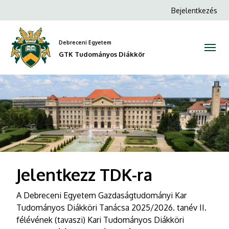
GTK
Anonim
Bejelentkezés
Felhasználói
Tudományos
fiók
Debreceni Egyetem
Diákkör
menüje
GTK Tudományos Diákkör
DIAVETÍTÉS
Jelentkezz TDK-ra
A Debreceni Egyetem Gazdaságtudományi Kar
Tudományos Diákköri Tanácsa 2025/2026. tanév II.
félévének (tavaszi) Kari Tudományos Diákköri