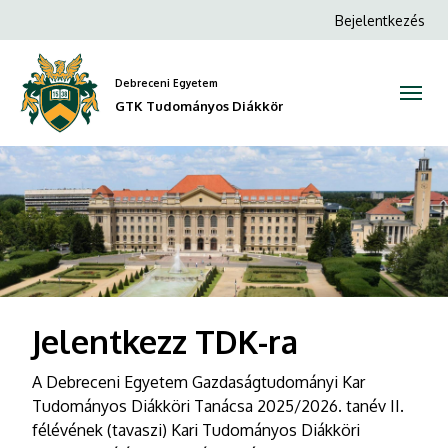
GTK
Anonim
Bejelentkezés
Felhasználói
Tudományos
fiók
Debreceni Egyetem
Diákkör
menüje
GTK Tudományos Diákkör
DIAVETÍTÉS
Jelentkezz TDK-ra
A Debreceni Egyetem Gazdaságtudományi Kar
Tudományos Diákköri Tanácsa 2025/2026. tanév II.
félévének (tavaszi) Kari Tudományos Diákköri